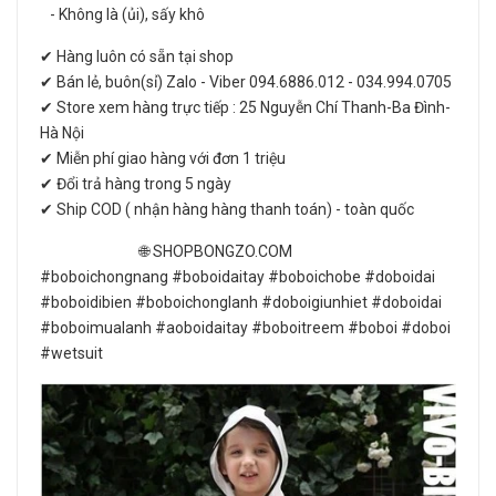
- Không là (ủi), sấy khô
✔ Hàng luôn có sẵn tại shop
✔ Bán lẻ, buôn(sỉ) Zalo - Viber 094.6886.012 - 034.994.0705
✔ Store xem hàng trực tiếp : 25 Nguyễn Chí Thanh-Ba Đình-
Hà Nội
✔ Miễn phí giao hàng với đơn 1 triệu
✔ Đổi trả hàng trong 5 ngày
✔ Ship COD ( nhận hàng hàng thanh toán) - toàn quốc
🌐 SHOPBONGZO.COM
#boboichongnang #boboidaitay #boboichobe #doboidai
#boboidibien #boboichonglanh #doboigiunhiet #doboidai
#boboimualanh #aoboidaitay #boboitreem #boboi #doboi
#wetsuit