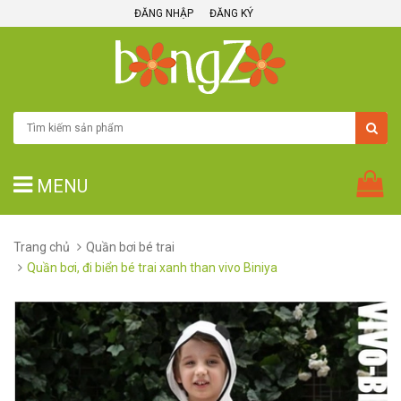
ĐĂNG NHẬP
ĐĂNG KÝ
MENU
Trang chủ
Quần bơi bé trai
Quần bơi, đi biển bé trai xanh than vivo Biniya