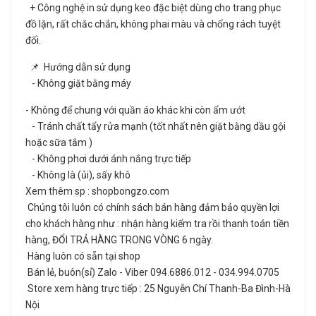
+ Công nghệ in sử dụng keo đặc biệt dùng cho trang phục
đồ lặn, rất chắc chắn, không phai màu và chống rách tuyệt
đối.
📌 Hướng dẫn sử dụng
- Không giặt bằng máy
- Không để chung với quần áo khác khi còn ẩm ướt
- Tránh chất tẩy rửa mạnh (tốt nhất nên giặt bằng dầu gội
hoặc sữa tắm )
- Không phơi dưới ánh nắng trực tiếp
- Không là (ủi), sấy khô
Xem thêm sp : shopbongzo.com
Chúng tôi luôn có chính sách bán hàng đảm bảo quyền lợi
cho khách hàng như : nhận hàng kiểm tra rồi thanh toán tiền
hàng, ĐỔI TRẢ HÀNG TRONG VÒNG 6 ngày.
Hàng luôn có sẵn tại shop
Bán lẻ, buôn(sỉ) Zalo - Viber 094.6886.012 - 034.994.0705
Store xem hàng trực tiếp : 25 Nguyễn Chí Thanh-Ba Đình-Hà
Nội