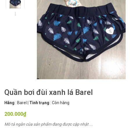
Quần bơi đùi xanh lá Barel
Hãng
:
Barel
|
Tình trạng
:
Còn hàng
200.000₫
Mô tả ngắn của sản phẩm đang được cập nhật ...