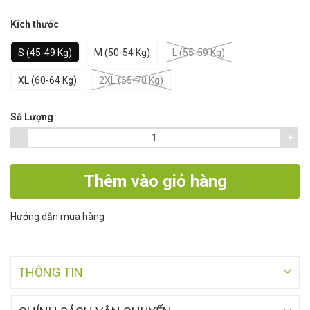
Kích thước
S (45-49 Kg)
M (50-54 Kg)
L (55-59 Kg)
XL (60-64 Kg)
2XL (65-70 Kg)
Số Lượng
-
+
Thêm vào giỏ hàng
Hướng dẫn mua hàng
THÔNG TIN