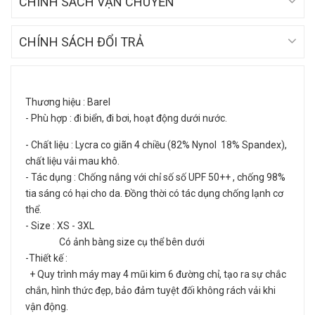
CHÍNH SÁCH VẬN CHUYỂN
CHÍNH SÁCH ĐỔI TRẢ
Thương hiệu : Barel
- Phù hợp : đi biển, đi bơi, hoạt động dưới nước.
- Chất liệu : Lycra co giãn 4 chiều (82% Nynol 18% Spandex),
chất liệu vải mau khô.
- Tác dụng : Chống nắng với chỉ số số UPF 50++ , chống 98%
tia sáng có hại cho da. Đồng thời có tác dụng chống lạnh cơ
thể.
- Size : XS - 3XL
Có ảnh bàng size cụ thể bên dưới
-Thiết kế :
+ Quy trình máy may 4 mũi kim 6 đường chỉ, tạo ra sự chắc
chắn, hình thức đẹp, bảo đảm tuyệt đối không rách vải khi
vận động.