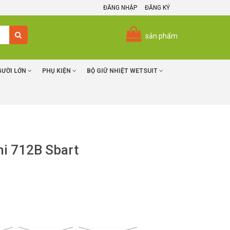
ĐĂNG NHẬP
ĐĂNG KÝ
sản phẩm
GƯỜI LỚN
PHỤ KIỆN
BỘ GIỮ NHIỆT WETSUIT
hi 712B Sbart