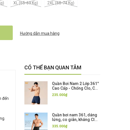
Kg)
XL (65-69 Kg)
2XL (68-74 Kg)
Hướng dẫn mua hàng
CÓ THỂ BẠN QUAN TÂM
Quần Bơi Nam 2 Lớp 361°
Cao Cấp - Chống Clo, Co
Giãn 4 Chiều, Khô Nhanh
235.000₫
màu Xanh Than
n đến
Quần bơi nam 361, dáng
ng.
lửng, co giãn, kháng Clo,
bơi lội thi đấu tập luyện,
335.000₫
đen xanh