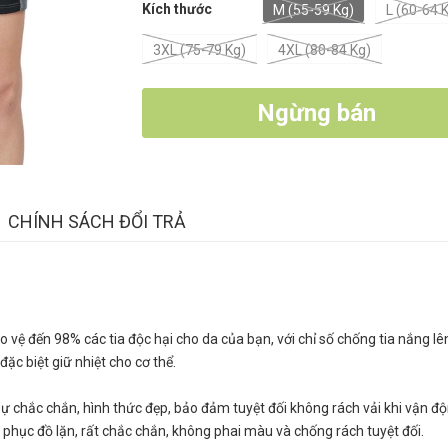
Kích thước
M (55-59 Kg)
L (60-64 
3XL (75-79 Kg)
4XL (80-84 Kg)
Ngừng bán
CHÍNH SÁCH ĐỔI TRẢ
 vệ đến 98% các tia độc hại cho da của bạn, với chỉ số chống tia nắng lê
đặc biệt giữ nhiệt cho cơ thể.
ự chắc chắn, hình thức đẹp, bảo đảm tuyệt đối không rách vải khi vận độ
phục đồ lặn, rất chắc chắn, không phai màu và chống rách tuyệt đối.