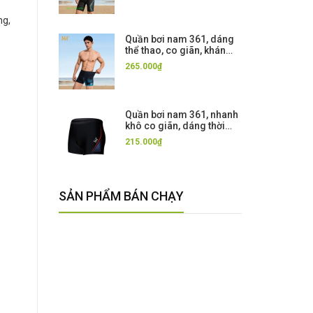
ng,
Quần bơi nam 361, dáng
thể thao, co giãn, kháng
Clo, bơi lội thi đấu tập
265.000₫
luyện, màu đen hoạ tiết
Quần bơi nam 361, nhanh
khô co giãn, dáng thời
trang, màu đen hoạ tiết
215.000₫
SẢN PHẨM BÁN CHẠY