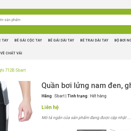
C TAY
BÉ GÁI CỘC TAY
BÉ GÁI DÀI TAY
BÉ TRAI DÀI TAY
BỘ BƠI N
 VỀ CHẤT VẢI
ghi 712B Sbart
Quần bơi lửng nam đen, g
Hãng
:
Sbart
|
Tình trạng
:
Hết hàng
Liên hệ
Mô tả ngắn của sản phẩm đang được cập nhật ...