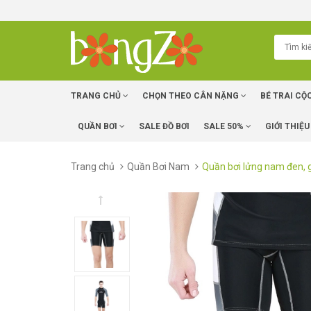
TRANG CHỦ
CHỌN THEO CÂN NẶNG
BÉ TRAI CỘ
QUẦN BƠI
SALE ĐỒ BƠI
SALE 50%
GIỚI THIỆU
Trang chủ
Quần Bơi Nam
Quần bơi lửng nam đen, 