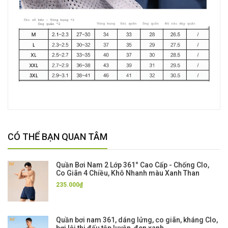
CÓ THỂ BẠN QUAN TÂM
Quần Bơi Nam 2 Lớp 361° Cao Cấp - Chống Clo,
Co Giãn 4 Chiều, Khô Nhanh màu Xanh Than
235.000₫
Quần bơi nam 361, dáng lửng, co giãn, kháng Clo,
bơi lội thi đấu tập luyện, đen xanh