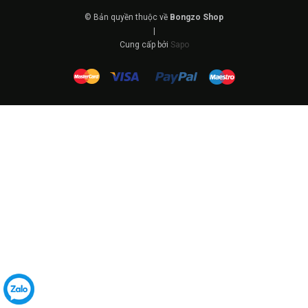
© Bản quyền thuộc về
Bongzo Shop
|
Cung cấp bởi
Sapo