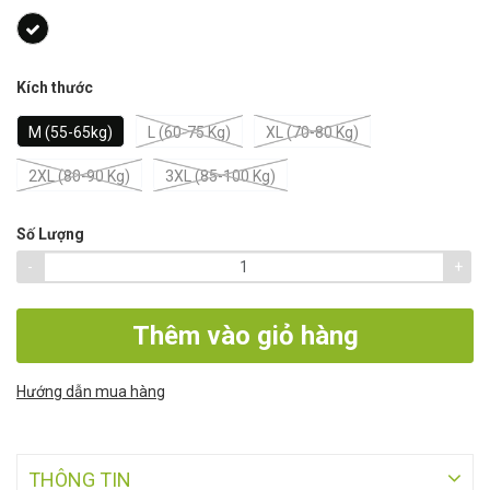
Kích thước
M (55-65kg)
L (60-75 Kg)
XL (70-80 Kg)
2XL (80-90 Kg)
3XL (85-100 Kg)
Số Lượng
-
+
Thêm vào giỏ hàng
Hướng dẫn mua hàng
THÔNG TIN