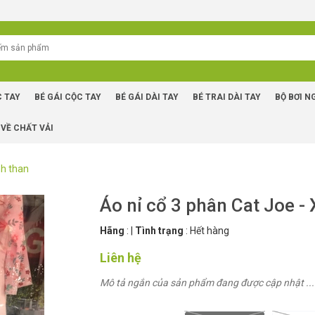
C TAY
BÉ GÁI CỘC TAY
BÉ GÁI DÀI TAY
BÉ TRAI DÀI TAY
BỘ BƠI N
 VỀ CHẤT VẢI
nh than
Áo nỉ cổ 3 phân Cat Joe -
Hãng
:
|
Tình trạng
:
Hết hàng
Liên hệ
Mô tả ngắn của sản phẩm đang được cập nhật ...