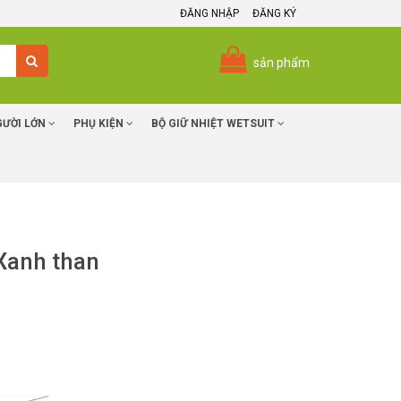
ĐĂNG NHẬP
ĐĂNG KÝ
sản phẩm
GƯỜI LỚN
PHỤ KIỆN
BỘ GIỮ NHIỆT WETSUIT
 Xanh than