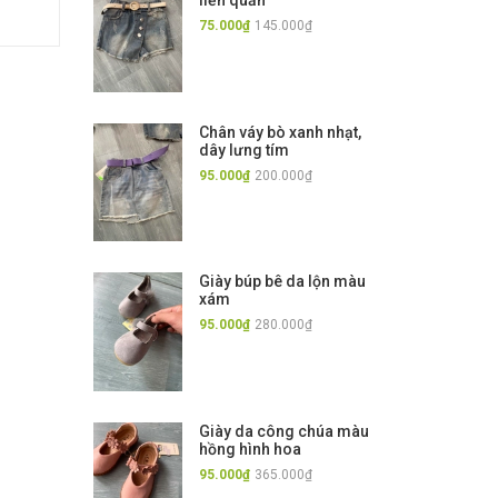
liền quần
75.000₫
145.000₫
Chân váy bò xanh nhạt,
dây lưng tím
95.000₫
200.000₫
Giày búp bê da lộn màu
xám
95.000₫
280.000₫
Giày da công chúa màu
hồng hình hoa
95.000₫
365.000₫