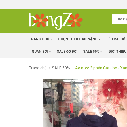
TRANG CHỦ
CHỌN THEO CÂN NẶNG
BÉ TRAI CỘ
QUẦN BƠI
SALE ĐỒ BƠI
SALE 50%
GIỚI THIỆU
Trang chủ
SALE 50%
Áo nỉ cổ 3 phân Cat Joe - Xa