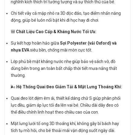
nghĩnh kích thích trí tưởng tượng và sự thích thú của bé.
Chi tiết vây cá mập nhô ra 3D độc đáo, tạo điểm nhấn năng
động, giúp bé luôn nổi bật khi đi học hay đi chơi.
🎒
Chất Liệu Cao Cấp & Kháng Nước Tối Ưu:
Sự kết hợp hoàn hảo giữa
Sợi Polyester (vải Oxford) và
nhựa EVA
siêu bền, chống mài mòn cực tốt.
Lớp phủ bề mặt kháng nước nhẹ giúp bảo vệ sách vở, đồ
dùng bên trong an toàn bất chấp thời tiết mưa nắng thất
thường.
🌬️
Hệ Thống Quai Đeo Giảm Tải & Mặt Lưng Thoáng Khí:
Quai đeo lót đệm êm ái, thiết kế dáng chữ S giúp phân phối
lực đều, giảm áp lực tối đa lên vai bé. Chiều dài dây đeo có
thể điều chỉnh linh hoạt theo chiều cao của con.
Mặt lưng lưới tổ ong 3D thoáng khí, không gây bí bách hay
tích tụ mồ hôi, cho bé thoải mái vận động suốt ngày dài.