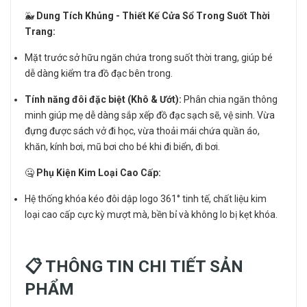
🐳
Dung Tích Khủng - Thiết Kế Cửa Sổ Trong Suốt Thời
Trang:
Mặt trước sở hữu ngăn chứa trong suốt thời trang, giúp bé
dễ dàng kiểm tra đồ đạc bên trong.
Tính năng đôi đặc biệt (Khô & Ướt):
Phân chia ngăn thông
minh giúp mẹ dễ dàng sắp xếp đồ đạc sạch sẽ, vệ sinh. Vừa
đựng được sách vở đi học, vừa thoải mái chứa quần áo,
khăn, kính bơi, mũ bơi cho bé khi đi biển, đi bơi.
🤐
Phụ Kiện Kim Loại Cao Cấp:
Hệ thống khóa kéo đôi dập logo 361° tinh tế, chất liệu kim
loại cao cấp cực kỳ mượt mà, bền bỉ và không lo bị kẹt khóa.
📋 THÔNG TIN CHI TIẾT SẢN
PHẨM