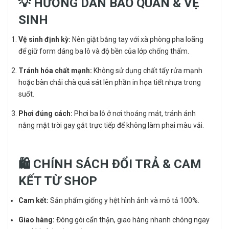
💡 HƯỚNG DẪN BẢO QUẢN & VỆ
SINH
Vệ sinh định kỳ:
Nên giặt bằng tay với xà phòng pha loãng
để giữ form dáng ba lô và độ bền của lớp chống thấm.
Tránh hóa chất mạnh:
Không sử dụng chất tẩy rửa mạnh
hoặc bàn chải chà quá sát lên phần in họa tiết nhựa trong
suốt.
Phơi đúng cách:
Phơi ba lô ở nơi thoáng mát, tránh ánh
nắng mặt trời gay gắt trực tiếp để không làm phai màu vải.
🛍️ CHÍNH SÁCH ĐỔI TRẢ & CAM
KẾT TỪ SHOP
Cam kết:
Sản phẩm giống y hệt hình ảnh và mô tả 100%.
Giao hàng:
Đóng gói cẩn thận, giao hàng nhanh chóng ngay