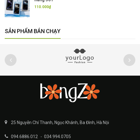
110.000₫
SẢN PHẨM BÁN CHẠY
25 Nguyễn Chí Thanh, Ngọc Khánh, Ba Đình, Hà Nội
094.6886.012
-
034.994.0705