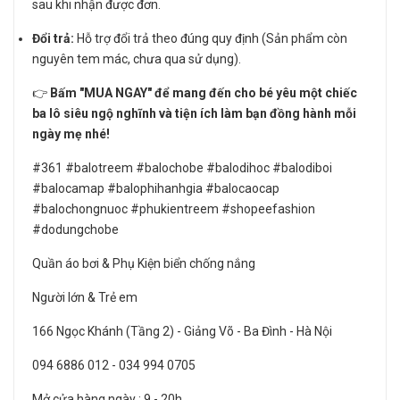
sau khi nhận được đơn.
Đổi trả:
Hỗ trợ đổi trả theo đúng quy định (Sản phẩm còn
nguyên tem mác, chưa qua sử dụng).
👉
Bấm "MUA NGAY" để mang đến cho bé yêu một chiếc
ba lô siêu ngộ nghĩnh và tiện ích làm bạn đồng hành mỗi
ngày mẹ nhé!
#361 #balotreem #balochobe #balodihoc #balodiboi
#balocamap #balophihanhgia #balocaocap
#balochongnuoc #phukientreem #shopeefashion
#dodungchobe
Quần áo bơi & Phụ Kiện biển chống nắng
Người lớn & Trẻ em
166 Ngọc Khánh (Tầng 2) - Giảng Võ - Ba Đình - Hà Nội
094 6886 012 - 034 994 0705
Mở cửa hàng ngày : 9 - 20h