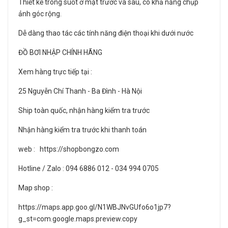
Thiết kế trong suốt ở mặt trước và sau, có khả năng chụp
ảnh góc rộng.
Dễ dàng thao tác các tính năng điện thoại khi dưới nước
ĐỒ BƠI NHẬP CHÍNH HÃNG
Xem hàng trực tiếp tại :
25 Nguyễn Chí Thanh - Ba Đình - Hà Nội
Ship toàn quốc, nhận hàng kiểm tra trước
Nhận hàng kiểm tra trước khi thanh toán
web : https://shopbongzo.com
Hotline / Zalo : 094 6886 012 - 034 994 0705
Map shop :
https://maps.app.goo.gl/N1WBJNvGUfo6o1jp7?
g_st=com.google.maps.preview.copy