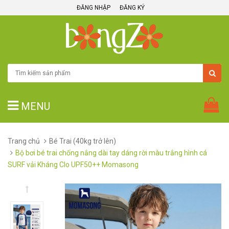
ĐĂNG NHẬP
ĐĂNG KÝ
MENU
Trang chủ
Bé Trai (40kg trở lên)
Bộ bơi bé trai chống nắng dài tay dáng rời màu trắng hình cá
SURF vải Kháng Clo UPF50++ Momasong