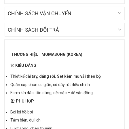
CHÍNH SÁCH VẬN CHUYỂN
CHÍNH SÁCH ĐỔI TRẢ
THƯƠNG HIỆU : MOMASONG (KOREA)
👗
KIỂU DÁNG
Thiết kế dài
tay, dáng rời. Set kèm mũ vải theo bộ
Quần cạp chun co giãn, có dây rút điều chỉnh
Form kín đáo, tôn dáng, dễ mặc – dễ vận động
🏖
PHÙ HỢP
Bơi lội hồ bơi
Tắm biển, du lịch
Lướt sóng, chèo thuyền