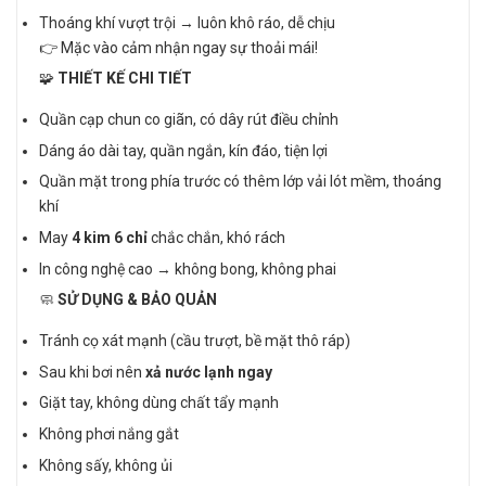
Thoáng khí vượt trội → luôn khô ráo, dễ chịu
👉 Mặc vào cảm nhận ngay sự thoải mái!
🧩
THIẾT KẾ CHI TIẾT
Quần cạp chun co giãn, có dây rút điều chỉnh
Dáng áo dài tay, quần ngắn, kín đáo, tiện lợi
Quần mặt trong phía trước có thêm lớp vải lót mềm, thoáng
khí
May
4 kim 6 chỉ
chắc chắn, khó rách
In công nghệ cao → không bong, không phai
🧼
SỬ DỤNG & BẢO QUẢN
Tránh cọ xát mạnh (cầu trượt, bề mặt thô ráp)
Sau khi bơi nên
xả nước lạnh ngay
Giặt tay, không dùng chất tẩy mạnh
Không phơi nắng gắt
Không sấy, không ủi