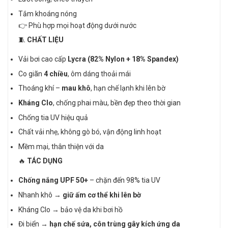
Tắm khoáng nóng
👉 Phù hợp mọi hoạt động dưới nước
🧵
CHẤT LIỆU
Vải bơi cao cấp
Lycra (82% Nylon + 18% Spandex)
Co giãn
4 chiều
, ôm dáng thoải mái
Thoáng khí –
mau khô
, hạn chế lạnh khi lên bờ
Kháng Clo
, chống phai màu, bền đẹp theo thời gian
Chống tia UV hiệu quả
Chất vải nhẹ, không gò bó, vận động linh hoạt
Mềm mại, thân thiện với da
🔥
TÁC DỤNG
Chống nắng UPF 50+
– chặn đến 98% tia UV
Nhanh khô →
giữ ấm cơ thể khi lên bờ
Kháng Clo → bảo vệ da khi bơi hồ
Đi biển →
hạn chế sứa, côn trùng gây kích ứng da