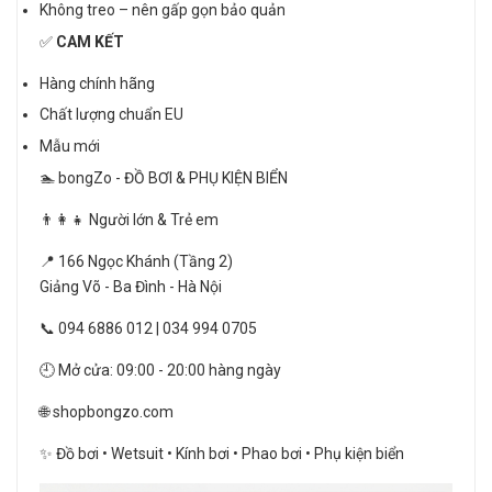
Không treo – nên gấp gọn bảo quản
✅
CAM KẾT
Hàng chính hãng
Chất lượng chuẩn EU
Mẫu mới
🏊 bongZo - ĐỒ BƠI & PHỤ KIỆN BIỂN
👨‍👩‍👧 Người lớn & Trẻ em
📍 166 Ngọc Khánh (Tầng 2)
Giảng Võ - Ba Đình - Hà Nội
📞 094 6886 012 | 034 994 0705
🕘 Mở cửa: 09:00 - 20:00 hàng ngày
🌐 shopbongzo.com
✨ Đồ bơi • Wetsuit • Kính bơi • Phao bơi • Phụ kiện biển