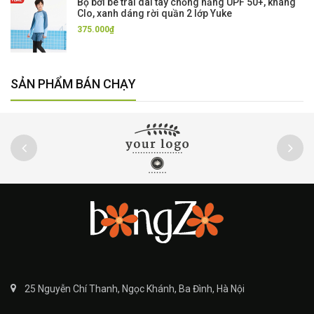
Bộ bơi bé trai dài tay chống nắng UPF 50+, kháng
Clo, xanh dáng rời quần 2 lớp Yuke
375.000₫
SẢN PHẨM BÁN CHẠY
25 Nguyễn Chí Thanh, Ngọc Khánh, Ba Đình, Hà Nội