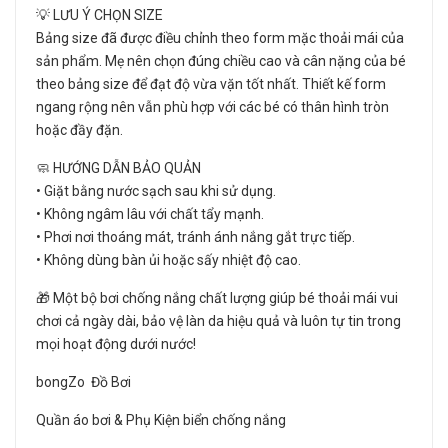
💡 LƯU Ý CHỌN SIZE
Bảng size đã được điều chỉnh theo form mặc thoải mái của
sản phẩm. Mẹ nên chọn đúng chiều cao và cân nặng của bé
theo bảng size để đạt độ vừa vặn tốt nhất. Thiết kế form
ngang rộng nên vẫn phù hợp với các bé có thân hình tròn
hoặc đầy đặn.
🧼 HƯỚNG DẪN BẢO QUẢN
• Giặt bằng nước sạch sau khi sử dụng.
• Không ngâm lâu với chất tẩy mạnh.
• Phơi nơi thoáng mát, tránh ánh nắng gắt trực tiếp.
• Không dùng bàn ủi hoặc sấy nhiệt độ cao.
🎁 Một bộ bơi chống nắng chất lượng giúp bé thoải mái vui
chơi cả ngày dài, bảo vệ làn da hiệu quả và luôn tự tin trong
mọi hoạt động dưới nước!
bongZo Đồ Bơi
Quần áo bơi & Phụ Kiện biển chống nắng