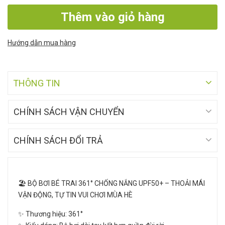
Thêm vào giỏ hàng
Hướng dẫn mua hàng
THÔNG TIN
CHÍNH SÁCH VẬN CHUYỂN
CHÍNH SÁCH ĐỔI TRẢ
🏖️ BỘ BƠI BÉ TRAI 361° CHỐNG NẮNG UPF50+ – THOẢI MÁI
VẬN ĐỘNG, TỰ TIN VUI CHƠI MÙA HÈ
✨ Thương hiệu: 361°