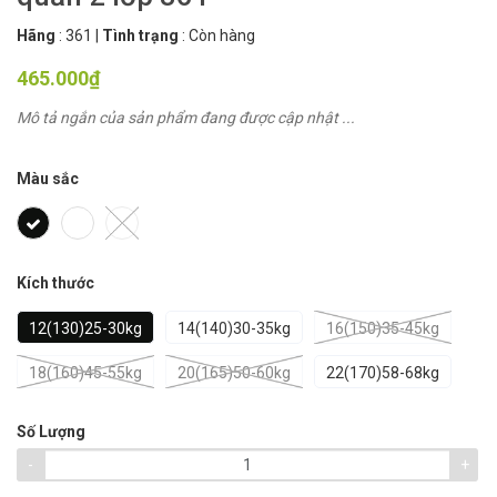
Hãng
:
361
|
Tình trạng
:
Còn hàng
465.000₫
Mô tả ngắn của sản phẩm đang được cập nhật ...
Màu sắc
Kích thước
12(130)25-30kg
14(140)30-35kg
16(150)35-45kg
18(160)45-55kg
20(165)50-60kg
22(170)58-68kg
Số Lượng
-
+