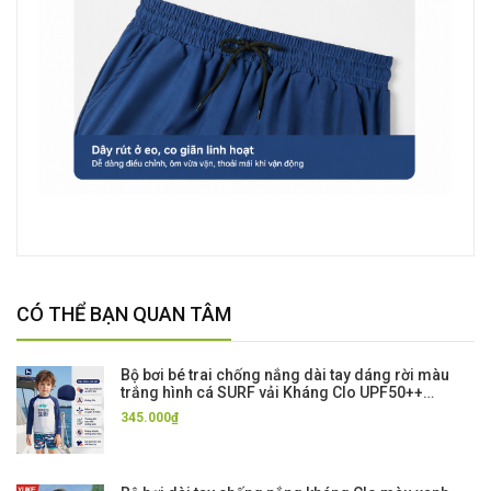
CÓ THỂ BẠN QUAN TÂM
Bộ bơi bé trai chống nắng dài tay dáng rời màu
trắng hình cá SURF vải Kháng Clo UPF50++
Momasong
345.000₫