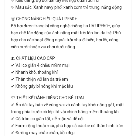
✨ Kiểu dáng: Bộ bơi dài tay kết hợp quần đùi rời
✨ Màu sắc: Xanh navy phối xanh cốm trẻ trung, năng động
🌞 CHỐNG NẮNG HIỆU QUẢ UPF50+
Bộ bơi được trang bị công nghệ chống tia UV UPF50+, giúp
hạn chế tác động của ánh nắng mặt trời lên làn da trẻ. Phù
hợp cho các hoạt động ngoài trời như đi biển, bơi lội, công
viên nước hoặc vui chơi dưới nắng.
🧵 CHẤT LIỆU CAO CẤP
✔ Vải co giãn 4 chiều mềm mại
✔ Nhanh khô, thoáng khí
✔ Thân thiện với làn da trẻ em
✔ Không gây bí nóng khi mặc lâu
👕 THIẾT KẾ DÀNH RIÊNG CHO BÉ TRAI
✔ Áo dài tay bảo vệ vùng vai và cánh tay khỏi nắng gắt, mặt
trong phía trước có lớp lót vải chính hãng mềm thoáng kh
✔ Cổ tròn co giãn tốt, dễ mặc và dễ cởi
✔ Form rộng thoải mái, phù hợp cả các bé có thân hình tròn
✔ Đường may chắc chắn, bền đẹp