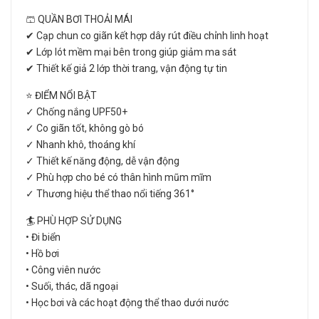
🩳 QUẦN BƠI THOẢI MÁI
✔ Cạp chun co giãn kết hợp dây rút điều chỉnh linh hoạt
✔ Lớp lót mềm mại bên trong giúp giảm ma sát
✔ Thiết kế giả 2 lớp thời trang, vận động tự tin
⭐ ĐIỂM NỔI BẬT
✓ Chống nắng UPF50+
✓ Co giãn tốt, không gò bó
✓ Nhanh khô, thoáng khí
✓ Thiết kế năng động, dễ vận động
✓ Phù hợp cho bé có thân hình mũm mĩm
✓ Thương hiệu thể thao nổi tiếng 361°
🏄 PHÙ HỢP SỬ DỤNG
• Đi biển
• Hồ bơi
• Công viên nước
• Suối, thác, dã ngoại
• Học bơi và các hoạt động thể thao dưới nước