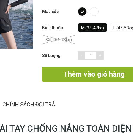
Màu sắc
Kích thước
M (38-47kg)
L (45-53kg
3XL (64-73kg)
-
+
Số Lượng
Thêm vào giỏ hàng
CHÍNH SÁCH ĐỔI TRẢ
DÀI TAY CHỐNG NẮNG TOÀN DIỆN