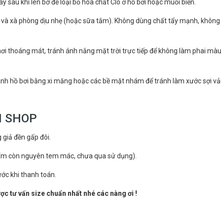
 sau khi lên bờ để loại bỏ hóa chất Clo ở hồ bơi hoặc muối biển.
h và xà phòng dịu nhẹ (hoặc sữa tắm). Không dùng chất tẩy mạnh, không 
nơi thoáng mát, tránh ánh nắng mặt trời trực tiếp để không làm phai màu
hành hồ bơi bằng xi măng hoặc các bề mặt nhám để tránh làm xước sợi vải
I SHOP
giả đền gấp đôi.
hẩm còn nguyên tem mác, chưa qua sử dụng).
ớc khi thanh toán.
c tư vấn size chuẩn nhất nhé các nàng ơi !