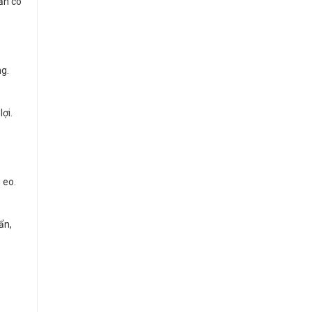
ẫn có
ng.
ợi.
 eo.
ẩn,