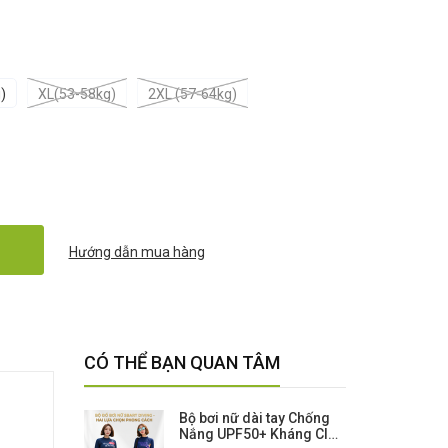
)
XL(53-58kg)
2XL (57-64kg)
Hướng dẫn mua hàng
CÓ THỂ BẠN QUAN TÂM
Bộ bơi nữ dài tay Chống
Nắng UPF50+ Kháng Clo