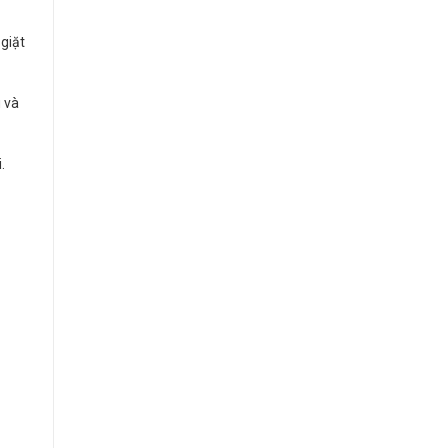
giặt
 và
.