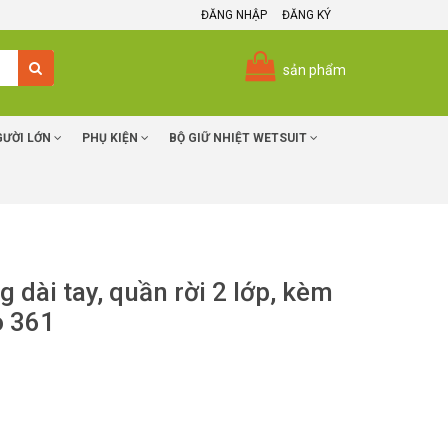
ĐĂNG NHẬP
ĐĂNG KÝ
sản phẩm
GƯỜI LỚN
PHỤ KIỆN
BỘ GIỮ NHIỆT WETSUIT
 dài tay, quần rời 2 lớp, kèm
o 361