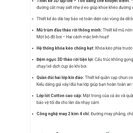
Thiết kế 3D lập thể – Tôn dáng che khuyết điểm:
*
đường cắt may siết nhẹ ở eo giúp khoe khéo đường 
Thiết kế áo dài tay bảo vệ toàn diện các vùng da dễ b
Mũ trùm đầu tháo rời thông minh:
Thiết kế mũ nón 
Một bộ đồ bơi – Hai cách mặc linh hoạt!
Hệ thống khóa kéo chống kẹt:
Khóa kéo phía trước 
Đệm ngực 3D tháo rời tiện lợi:
Cấu trúc không gọng 
chạy/xê dịch cup áo khi bơi.
Quần đùi hai lớp kín đáo:
Thiết kế quần cạp chun co 
Kiểu dáng giả váy/đùi hai lớp giúp bạn hoàn toàn an
Lớp lót Cotton cao cấp:
Mặt trong của cả áo và quầ
bảo vệ tối đa cho làn da nhạy cảm.
Công nghệ may 2 kim 4 chỉ:
Đường may phẳng, chắc 