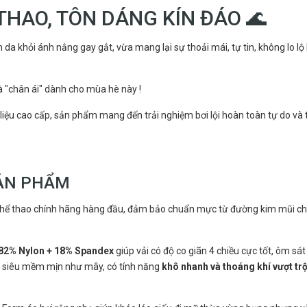
 THAO, TÔN DÁNG KÍN ĐÁO 🌊
da khỏi ánh nắng gay gắt, vừa mang lại sự thoải mái, tự tin, không lo lộ
à "chân ái" dành cho mùa hè này !
 liệu cao cấp, sản phẩm mang đến trải nghiệm bơi lội hoàn toàn tự do và
SẢN PHẨM
thể thao chính hãng hàng đầu, đảm bảo chuẩn mực từ đường kim mũi ch
82% Nylon + 18% Spandex
giúp vải có độ co giãn 4 chiều cực tốt, ôm sát
i siêu mềm mịn như mây, có tính năng
khô nhanh và thoáng khí vượt trộ