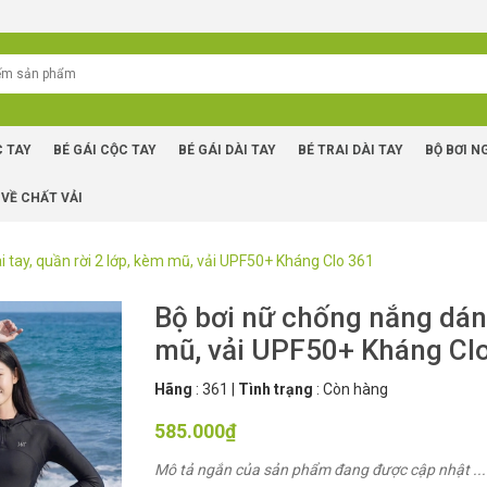
C TAY
BÉ GÁI CỘC TAY
BÉ GÁI DÀI TAY
BÉ TRAI DÀI TAY
BỘ BƠI N
 VỀ CHẤT VẢI
 tay, quần rời 2 lớp, kèm mũ, vải UPF50+ Kháng Clo 361
Bộ bơi nữ chống nắng dáng
mũ, vải UPF50+ Kháng Cl
Hãng
:
361
|
Tình trạng
:
Còn hàng
585.000₫
Mô tả ngắn của sản phẩm đang được cập nhật ...