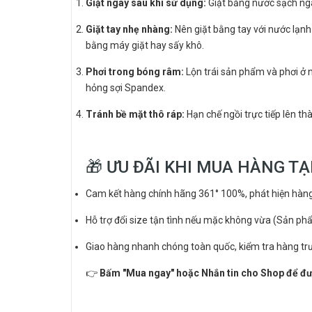
Giặt ngay sau khi sử dụng:
Giặt bằng nước sạch ngay
Giặt tay nhẹ nhàng:
Nên giặt bằng tay với nước lạn
bằng máy giặt hay sấy khô.
Phơi trong bóng râm:
Lộn trái sản phẩm và phơi ở 
hỏng sợi Spandex.
Tránh bề mặt thô ráp:
Hạn chế ngồi trực tiếp lên t
🎁 ƯU ĐÃI KHI MUA HÀNG TẠ
Cam kết hàng chính hãng 361° 100%, phát hiện hàng 
Hỗ trợ đổi size tận tình nếu mặc không vừa (Sản p
Giao hàng nhanh chóng toàn quốc, kiểm tra hàng trư
👉
Bấm "Mua ngay" hoặc Nhắn tin cho Shop để đượ