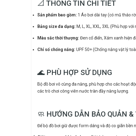
📐 THÔNG TIN CHI TIẾT
Sản phẩm bao gồm:
1 Áo bơi dài tay (có mũ tháo rời
Bảng size đa dạng:
M, L, XL, XXL, 3XL (Phù hợp với
Màu sắc thời thượng:
Đen cổ điển, Xám xanh hiện đạ
Chỉ số chống nắng:
UPF 50+ (Chống nắng vật lý toàn
🌊 PHÙ HỢP SỬ DỤNG
Bộ đồ bơi vô cùng đa năng, phù hợp cho các hoạt động
các trò chơi công viên nước tràn đầy năng lượng.
🧼 HƯỚNG DẪN BẢO QUẢN & 
Để bộ đồ bơi giữ được form dáng và độ co giãn bền nh