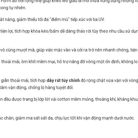
 Form áo hơi rộng nhẹ giúp khéo léo giấu đi mỡ thừa vùng bụng nhưng v
cong tự nhiên.
ắt nắng, giảm thiểu tối đa "điểm mù" tiếp xúc với tia UV.
tiện lợi, tích hợp khóa kéo/bấm dễ dàng tháo rời tùy theo nhu cầu sử dụ
vô cùng mượt mà, giúp việc mặc vào và cởi ra trở nên nhanh chóng, tiện l
thoải mái, ôm khít mềm mại, hỗ trợ nâng đỡ vòng một ổn định, không lo
giãn thoải mái, tích hợp
dây rút tùy chỉnh
độ rộng chật vừa vặn với vòng
 tâm vận động, chống lộ hàng tuyệt đối.
n đều được trang bị lớp lót vải cotton mềm mỏng, thoáng khí, kháng khu
chắn, giảm ma sát sát da, chịu lực tốt khi vận động mạnh dưới nước.