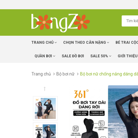
TRANG CHỦ
CHỌN THEO CÂN NẶNG
BÉ TRAI CỘ
QUẦN BƠI
SALE ĐỒ BƠI
SALE 50%
GIỚI THIỆU
Trang chủ
Bộ bơi nữ
Bộ bơi nữ chống nắng dáng dài