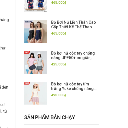
co giãn cao cấp dáng rời
465.000₫
SBART
 hàng
Bộ Bơi Nữ Liền Thân Cao
Cấp Thiết Kế Thể Thao
Chuyên Nghiệp, Che
465.000₫
Bụng Tôn Dáng màu Đen
Xanh Momasong
 thư
Bộ bơi nữ cộc tay chống
nắng UPF50+ co giãn,
màu hồng tím, quần 2 lớp
425.000₫
Yuke
Bộ bơi nữ cộc tay tím
ỉ đến
trắng Yuke chống nắng
UPF50+ chân váy tôn
495.000₫
dáng co giãn
 cơ
i
, từ
SẢN PHẨM BÁN CHẠY