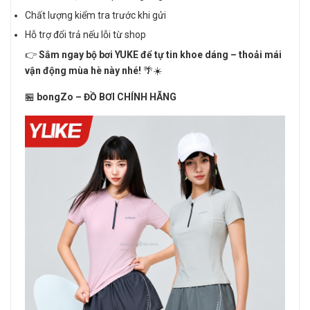
Chất lượng kiểm tra trước khi gửi
Hỗ trợ đổi trả nếu lỗi từ shop
👉
Sắm ngay bộ bơi YUKE để tự tin khoe dáng – thoải mái
vận động mùa hè này nhé!
🌴☀️
🏪
bongZo – ĐỒ BƠI CHÍNH HÃNG