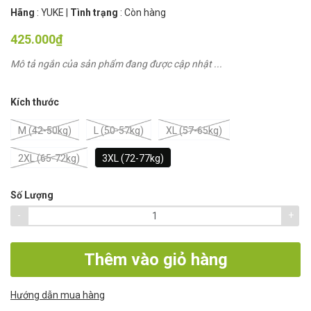
Hãng
:
YUKE
|
Tình trạng
:
Còn hàng
425.000₫
Mô tả ngắn của sản phẩm đang được cập nhật ...
Kích thước
M (42-50kg)
L (50-57kg)
XL (57-65kg)
2XL (65-72kg)
3XL (72-77kg)
Số Lượng
-
+
Thêm vào giỏ hàng
Hướng dẫn mua hàng