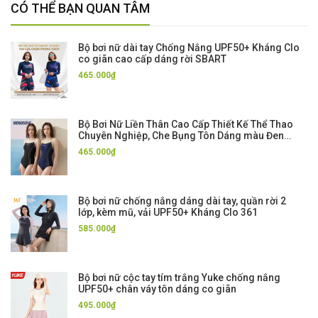
CÓ THỂ BẠN QUAN TÂM
Bộ bơi nữ dài tay Chống Nắng UPF50+ Kháng Clo
co giãn cao cấp dáng rời SBART
465.000₫
Bộ Bơi Nữ Liền Thân Cao Cấp Thiết Kế Thể Thao
Chuyên Nghiệp, Che Bụng Tôn Dáng màu Đen
Xanh Momasong
465.000₫
Bộ bơi nữ chống nắng dáng dài tay, quần rời 2
lớp, kèm mũ, vải UPF50+ Kháng Clo 361
585.000₫
Bộ bơi nữ cộc tay tím trắng Yuke chống nắng
UPF50+ chân váy tôn dáng co giãn
495.000₫