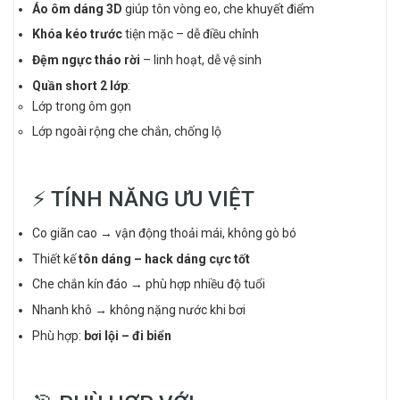
Áo ôm dáng 3D
giúp tôn vòng eo, che khuyết điểm
Khóa kéo trước
tiện mặc – dễ điều chỉnh
Đệm ngực tháo rời
– linh hoạt, dễ vệ sinh
Quần short 2 lớp
:
Lớp trong ôm gọn
Lớp ngoài rộng che chắn, chống lộ
⚡ TÍNH NĂNG ƯU VIỆT
Co giãn cao → vận động thoải mái, không gò bó
Thiết kế
tôn dáng – hack dáng cực tốt
Che chắn kín đáo → phù hợp nhiều độ tuổi
Nhanh khô → không nặng nước khi bơi
Phù hợp:
bơi lội – đi biển