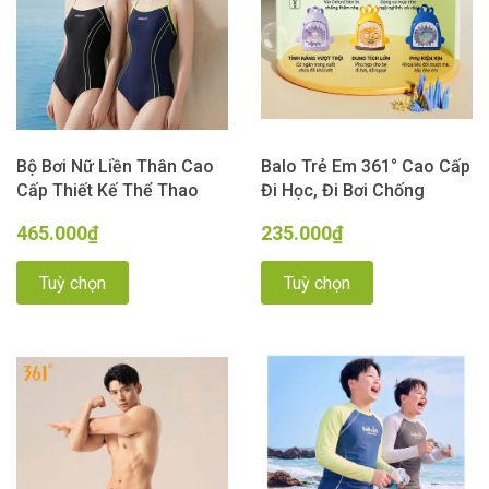
Bộ Bơi Nữ Liền Thân Cao
Balo Trẻ Em 361° Cao Cấp
Cấp Thiết Kế Thể Thao
Đi Học, Đi Bơi Chống
Chuyên Nghiệp, Che Bụng
Thấm Nước Hình Ngộ
465.000₫
235.000₫
Tôn Dáng màu Đen Xanh
Nghĩnh
Momasong
Tuỳ chọn
Tuỳ chọn