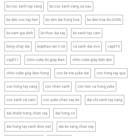
bo coc xanh tay vang
bo coc xanh vang ca sau
bo den coc tay lien
bo den dai hong hoa
bo den hoa do ls306
bo nam gia dinh
bo thun dai tay
bo xanh tay cam
bong chay dai
bopetao ran ri rời
ca xanh dai vivo
cap010
cap011
chilo cube đo giay bien
chilo cube giày biển đen
chilo cube giày bien hong
coc be trai yuke dai
coc hong tay qua
coc hong tay vang
cộc nhen xanh
coc tien ca hong yuke
coc xanh cá cam
coc yuke chan vay ke
dai chi xanh tay vang
dai etoile trang chan vay
dai hong co
dai hong tay xanh dive sail
dai ke vang chan vay