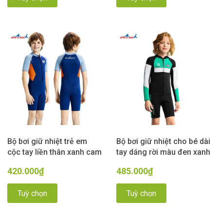
Bộ bơi giữ nhiệt trẻ em
Bộ bơi giữ nhiệt cho bé dài
cộc tay liền thân xanh cam
tay dáng rời màu đen xanh
vải dày 2.5mm, Dive&Sail
12 vải dày 2.5mm Dive&
420.000₫
485.000₫
Sail
Tuỳ chọn
Tuỳ chọn