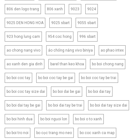
806 den logo trang
806 xanh
9023
9024
9025 DEN HONG HOA
9025 sbart
9055 sbart
923 hong lung cam
954 coc hong
996 sbart
ao chong nang vivo
áo chống nắng vivo biniya
ao phao intex
ao xanh den gia dinh
barel than keo khoa
bo boi chong nang
bo boi coc tay
bo boi coc tay be gai
bo boi coc tay be trai
bo boi coc tay size dai
bo boi dai be gai
bo boi dai tay
bo boi dai tay be gai
bo boi dai tay be trai
bo boi dai tay size dai
bo boi hinh dua
bo boi nguoi lon
bo boi o to xanh
bo boi tro noi
bo cọc trang mo neo
bo coc xanh ca map