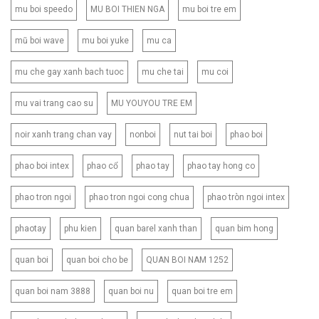
mu boi speedo
MU BOI THIEN NGA
mu boi tre em
mũ boi wave
mu boi yuke
mu ca
mu che gay xanh bach tuoc
mu che tai
mu coi
mu vai trang cao su
MU YOUYOU TRE EM
noir xanh trang chan vay
nonboi
nut tai boi
phao boi
phao boi intex
phao cổ
phao tay
phao tay hong co
phao tron ngoi
phao tron ngoi cong chua
phao tròn ngoi intex
phaotay
phu kien
quan barel xanh than
quan bim hong
quan boi
quan boi cho be
QUAN BOI NAM 1252
quan boi nam 3888
quan boi nu
quan boi tre em