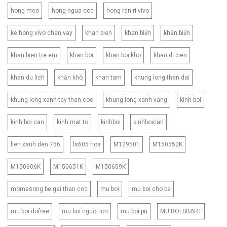
hong meo
hong ngua coc
hong ran ri vivo
ke hong vivo chan vay
khan bien
khan biển
khăn biển
khan bien tre em
khan boi
khan boi kho
khan di bien
khan du lich
khăn khô
khan tam
khung long than dai
khung long xanh tay than coc
khung long xanh vang
kinh boi
kinh boi can
kinh mat to
kinhboi
kinhboican
lien xanh den 756
ls605 hoa
M129501
M150552K
M150606K
M150651K
M150659K
momasong be gai than coc
mu boi
mu boi cho be
mu boi dofree
mu boi nguoi lon
mu boi pu
MU BOI SBART