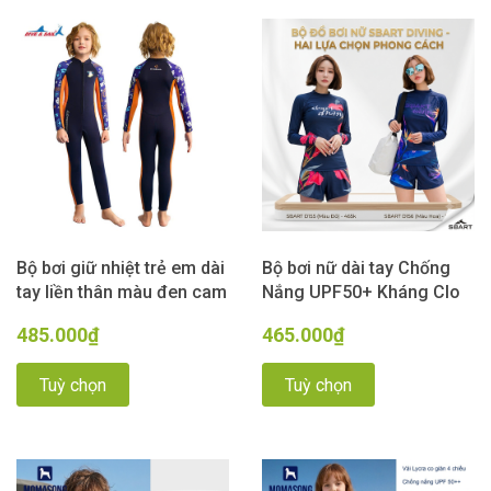
Bộ bơi giữ nhiệt trẻ em dài
Bộ bơi nữ dài tay Chống
tay liền thân màu đen cam
Nắng UPF50+ Kháng Clo
vải dày 2.5mm Dive& Sail
co giãn cao cấp dáng rời
485.000₫
465.000₫
SBART
Tuỳ chọn
Tuỳ chọn