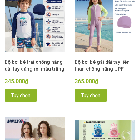
Bộ bơi bé trai chống nắng
Bộ bơi bé gái dài tay liền
dài tay dáng rời màu trắng
than chống nắng UPF
hình cá SURF vải Kháng
50++ kháng Clo màu tím
345.000₫
365.000₫
Clo UPF50++ Momasong
Momasong (Korea)
Tuỳ chọn
Tuỳ chọn