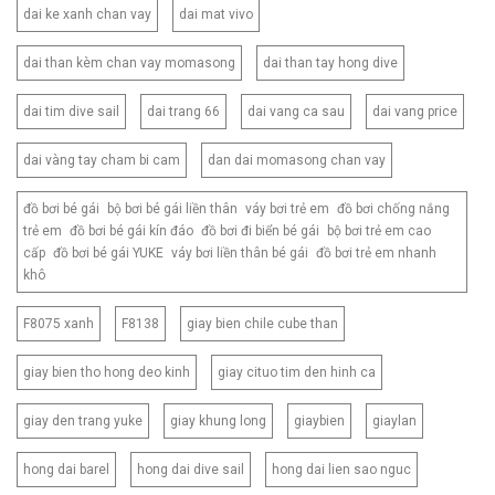
dai ke xanh chan vay
dai mat vivo
dai than kèm chan vay momasong
dai than tay hong dive
dai tim dive sail
dai trang 66
dai vang ca sau
dai vang price
dai vàng tay cham bi cam
dan dai momasong chan vay
đồ bơi bé gái bộ bơi bé gái liền thân váy bơi trẻ em đồ bơi chống nắng
trẻ em đồ bơi bé gái kín đáo đồ bơi đi biển bé gái bộ bơi trẻ em cao
cấp đồ bơi bé gái YUKE váy bơi liền thân bé gái đồ bơi trẻ em nhanh
khô
F8075 xanh
F8138
giay bien chile cube than
giay bien tho hong deo kinh
giay cituo tim den hinh ca
giay den trang yuke
giay khung long
giaybien
giaylan
hong dai barel
hong dai dive sail
hong dai lien sao nguc