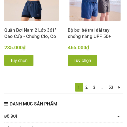
Quần Bơi Nam 2 Lớp 361°
Bộ bơi bé trai dài tay
Cao Cấp - Chống Clo, Co
chống nắng UPF 50+
Giãn 4 Chiều, Khô Nhanh
Kháng Clo co giãn dáng
235.000₫
465.000₫
màu Xanh Than
quần 2 lớp 361
Tuỳ chọn
Tuỳ chọn
1
2
3
...
53
DANH MỤC SẢN PHẨM
ĐỒ BƠI