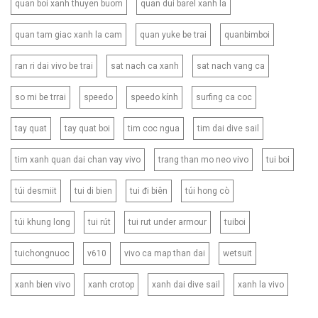
quan boi xanh thuyen buom
quan dui barel xanh la
quan tam giac xanh la cam
quan yuke be trai
quanbimboi
ran ri dai vivo be trai
sat nach ca xanh
sat nach vang ca
so mi be trrai
speedo
speedo kính
surfing ca coc
tay quat
tay quat boi
tim coc ngua
tim dai dive sail
tim xanh quan dai chan vay vivo
trang than mo neo vivo
tui boi
túi desmiit
tui di bien
tui đi biên
túi hong cò
túi khung long
tui rút
tui rut under armour
tuiboi
tuichongnuoc
v610
vivo ca map than dai
wetsuit
xanh bien vivo
xanh crotop
xanh dai dive sail
xanh la vivo