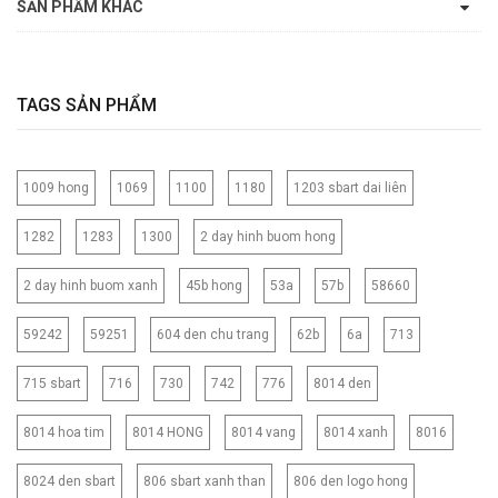
SẢN PHẨM KHÁC
TAGS SẢN PHẨM
1009 hong
1069
1100
1180
1203 sbart dai liên
1282
1283
1300
2 day hinh buom hong
2 day hinh buom xanh
45b hong
53a
57b
58660
59242
59251
604 den chu trang
62b
6a
713
715 sbart
716
730
742
776
8014 den
8014 hoa tim
8014 HONG
8014 vang
8014 xanh
8016
8024 den sbart
806 sbart xanh than
806 den logo hong