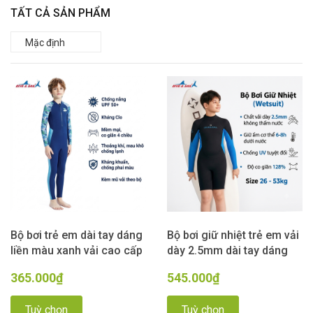
TẤT CẢ SẢN PHẨM
Bộ bơi trẻ em dài tay dáng
Bộ bơi giữ nhiệt trẻ em vải
liền màu xanh vải cao cấp
dày 2.5mm dài tay dáng
Kháng Clo Chống Nắng
liền màu xanh đen Dive &
365.000₫
545.000₫
UPF 50++ Dive & Sail
Sail
Tuỳ chọn
Tuỳ chọn