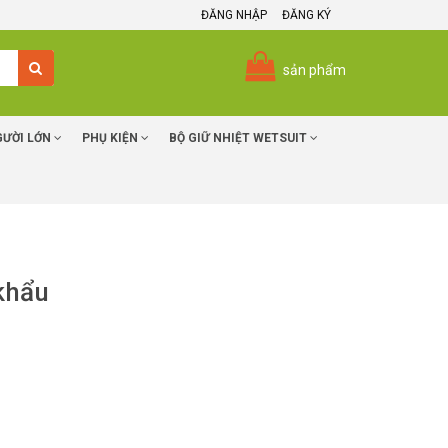
ĐĂNG NHẬP
ĐĂNG KÝ
sản phẩm
GƯỜI LỚN
PHỤ KIỆN
BỘ GIỮ NHIỆT WETSUIT
khẩu