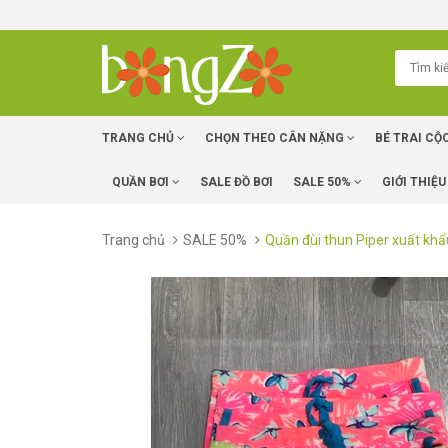
TRANG CHỦ
CHỌN THEO CÂN NẶNG
BÉ TRAI CỘ
QUẦN BƠI
SALE ĐỒ BƠI
SALE 50%
GIỚI THIỆU
Trang chủ
SALE 50%
Quần đùi thun Piper xuất khẩ