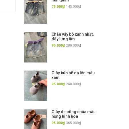
liền quần
75.000₫
145.000₫
Chân váy bò xanh nhạt,
dây lưng tím
95.000₫
200.000₫
Giày búp bê da lộn màu
xám
95.000₫
280.000₫
Giày da công chúa màu
hồng hình hoa
95.000₫
365.000₫