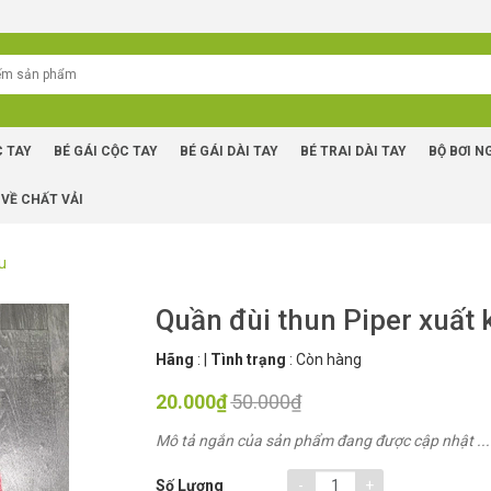
C TAY
BÉ GÁI CỘC TAY
BÉ GÁI DÀI TAY
BÉ TRAI DÀI TAY
BỘ BƠI N
 VỀ CHẤT VẢI
u
Quần đùi thun Piper xuất 
Hãng
:
|
Tình trạng
:
Còn hàng
20.000₫
50.000₫
Mô tả ngắn của sản phẩm đang được cập nhật ...
-
+
Số Lượng