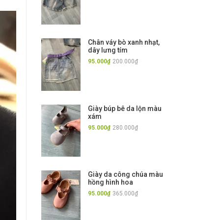
Chân váy bò xanh nhạt,
dây lưng tím
95.000₫
200.000₫
Giày búp bê da lộn màu
xám
95.000₫
280.000₫
Giày da công chúa màu
hồng hình hoa
95.000₫
365.000₫