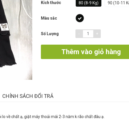
Kích thước
80 (8-9 Kg)
90 (10-11 K
Màu sắc
-
+
Số Lượng
Thêm vào giỏ hàng
CHÍNH SÁCH ĐỔI TRẢ
 lo về chất ạ, giặt máy thoải mái 2-3 năm k rão chất đâu ạ.