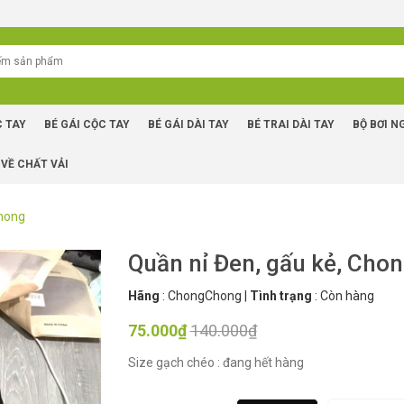
C TAY
BÉ GÁI CỘC TAY
BÉ GÁI DÀI TAY
BÉ TRAI DÀI TAY
BỘ BƠI N
 VỀ CHẤT VẢI
Chong
Quần nỉ Đen, gấu kẻ, Ch
Hãng
:
ChongChong
|
Tình trạng
:
Còn hàng
75.000₫
140.000₫
Size gạch chéo : đang hết hàng