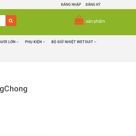
ĐĂNG NHẬP
ĐĂNG KÝ
sản phẩm
GƯỜI LỚN
PHỤ KIỆN
BỘ GIỮ NHIỆT WETSUIT
ongChong