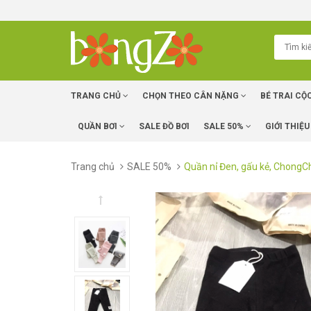
TRANG CHỦ
CHỌN THEO CÂN NẶNG
BÉ TRAI CỘ
QUẦN BƠI
SALE ĐỒ BƠI
SALE 50%
GIỚI THIỆU
Trang chủ
SALE 50%
Quần nỉ Đen, gấu kẻ, Chong