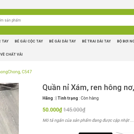
C TAY
BÉ GÁI CỘC TAY
BÉ GÁI DÀI TAY
BÉ TRAI DÀI TAY
BỘ BƠI N
 VỀ CHẤT VẢI
ChongChong, C547
Quần nỉ Xám, ren hông n
Hãng
:
|
Tình trạng
:
Còn hàng
50.000₫
145.000₫
Mô tả ngắn của sản phẩm đang được cập nhật ...