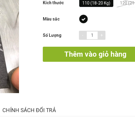
Kích thước
110 (18-20 Kg)
120 (21
Màu sắc
-
+
Số Lượng
Thêm vào giỏ hàng
CHÍNH SÁCH ĐỔI TRẢ