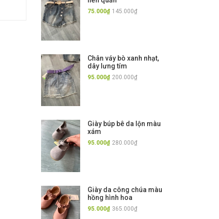
liền quần
75.000₫
145.000₫
Chân váy bò xanh nhạt,
dây lưng tím
95.000₫
200.000₫
Giày búp bê da lộn màu
xám
95.000₫
280.000₫
Giày da công chúa màu
hồng hình hoa
95.000₫
365.000₫