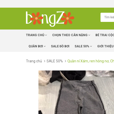
TRANG CHỦ
CHỌN THEO CÂN NẶNG
BÉ TRAI CỘ
QUẦN BƠI
SALE ĐỒ BƠI
SALE 50%
GIỚI THIỆU
Trang chủ
SALE 50%
Quần nỉ Xám, ren hông nơ, 