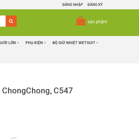
ĐĂNG NHẬP
ĐĂNG KÝ
sản phẩm
GƯỜI LỚN
PHỤ KIỆN
BỘ GIỮ NHIỆT WETSUIT
ơ, ChongChong, C547