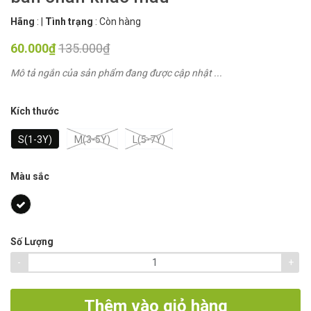
Hãng
:
|
Tình trạng
:
Còn hàng
60.000₫
135.000₫
Mô tả ngắn của sản phẩm đang được cập nhật ...
Kích thước
S(1-3Y)
M(3-5Y)
L(5-7Y)
Màu sắc
Số Lượng
-
+
Thêm vào giỏ hàng