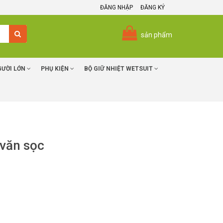
ĐĂNG NHẬP
ĐĂNG KÝ
sản phẩm
GƯỜI LỚN
PHỤ KIỆN
BỘ GIỮ NHIỆT WETSUIT
 văn sọc