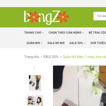
TRANG CHỦ
CHỌN THEO CÂN NẶNG
BÉ TRAI CỘ
QUẦN BƠI
SALE ĐỒ BƠI
SALE 50%
GIỚI THIỆU
Trang chủ
SALE 50%
Quần tất Xám, 1 màu, hoa vă