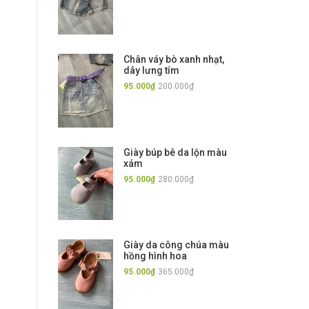
Chân váy bò xanh nhạt,
dây lưng tím
95.000₫
200.000₫
Giày búp bê da lộn màu
xám
95.000₫
280.000₫
Giày da công chúa màu
hồng hình hoa
95.000₫
365.000₫