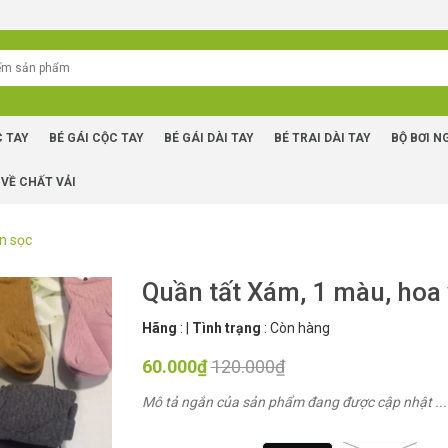
C TAY
BÉ GÁI CỘC TAY
BÉ GÁI DÀI TAY
BÉ TRAI DÀI TAY
BỘ BƠI N
 VỀ CHẤT VẢI
n sọc
Quần tất Xám, 1 màu, hoa
Hãng
:
|
Tình trạng
:
Còn hàng
60.000₫
120.000₫
Mô tả ngắn của sản phẩm đang được cập nhật ...