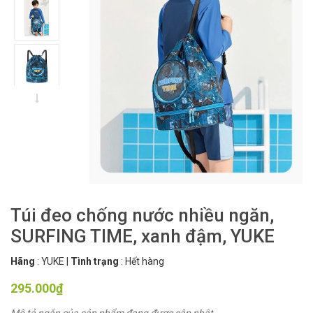
Túi đeo chống nước nhiều ngăn,
SURFING TIME, xanh đậm, YUKE
Hãng
:
YUKE
|
Tình trạng
:
Hết hàng
295.000₫
Mô tả ngắn của sản phẩm đang được cập nhật ...