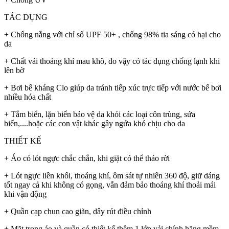
TÁC DỤNG
+ Chống nắng với chỉ số UPF 50+ , chống 98% tia sáng có hại cho
da
+ Chất vải thoáng khí mau khô, do vậy có tác dụng chống lạnh khi
lên bờ
+ Bơi bể kháng Clo giúp da tránh tiếp xúc trực tiếp với nước bể bơi
nhiều hóa chất
+ Tắm biển, lặn biển bảo vệ da khỏi các loại côn trùng, sứa
biển,....hoặc các con vật khác gây ngứa khó chịu cho da
THIẾT KẾ
+ Áo có lót ngực chắc chắn, khi giặt có thể tháo rời
+ Lót ngực liền khối, thoáng khí, ôm sát tự nhiên 360 độ, giữ dáng
tốt ngay cả khi không có gọng, vẫn đảm bảo thoáng khí thoải mái
khi vận động
+ Quần cạp chun cao giãn, dây rút điều chỉnh
+ Mặt trong áo và quần có thiết kế thêm 1 lớp vải chính hãng mềm