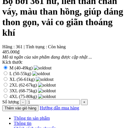
Bộ bơi 361 nữ, liền thân chân
váy, màu than hồng, giúp dáng
thon gọn, vải co giãn thoáng
khí
Hãng
:
361
|
Tình trạng
:
Còn hàng
485.000₫
Mô tả ngắn của sản phẩm đang được cập nhật ...
Kích thước
M (40-49kg)
L (50-55kg)
XL (56-61kg)
2XL (62-67kg)
3XL (68-75kg)
4XL (75-80kg)
Số lượng
-
+
Hướng dẫn mua hàng
Thêm vào giỏ hàng
Thông tin sản phẩm
Thông tin