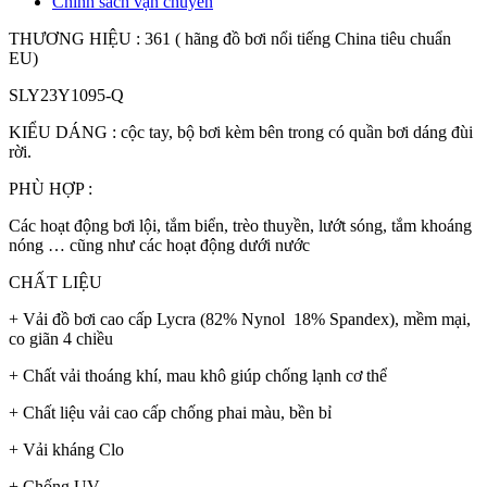
Chính sách vận chuyển
THƯƠNG HIỆU : 361 ( hãng đồ bơi nổi tiếng China tiêu chuẩn
EU)
SLY23Y1095-Q
KIỂU DÁNG : cộc tay, bộ bơi kèm bên trong có quần bơi dáng đùi
rời.
PHÙ HỢP :
Các hoạt động bơi lội, tắm biển, trèo thuyền, lướt sóng, tắm khoáng
nóng … cũng như các hoạt động dưới nước
CHẤT LIỆU
+ Vải đồ bơi cao cấp Lycra (82% Nynol 18% Spandex), mềm mại,
co giãn 4 chiều
+ Chất vải thoáng khí, mau khô giúp chống lạnh cơ thể
+ Chất liệu vải cao cấp chống phai màu, bền bỉ
+ Vải kháng Clo
+ Chống UV