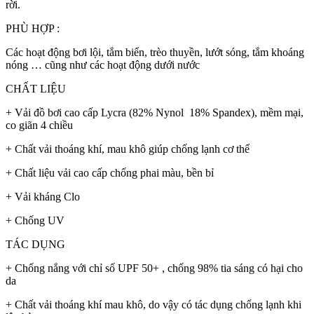
rời.
PHÙ HỢP :
Các hoạt động bơi lội, tắm biển, trèo thuyền, lướt sóng, tắm khoáng
nóng … cũng như các hoạt động dưới nước
CHẤT LIỆU
+ Vải đồ bơi cao cấp Lycra (82% Nynol 18% Spandex), mềm mại,
co giãn 4 chiều
+ Chất vải thoáng khí, mau khô giúp chống lạnh cơ thể
+ Chất liệu vải cao cấp chống phai màu, bền bỉ
+ Vải kháng Clo
+ Chống UV
TÁC DỤNG
+ Chống nắng với chỉ số UPF 50+ , chống 98% tia sáng có hại cho
da
+ Chất vải thoáng khí mau khô, do vậy có tác dụng chống lạnh khi