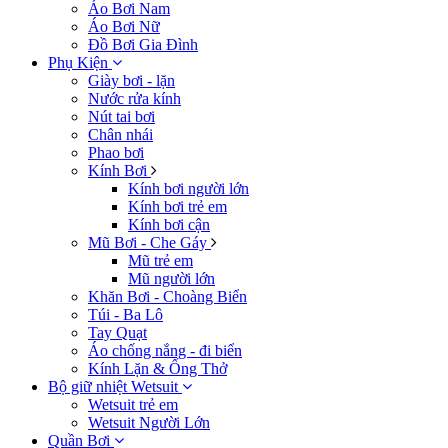
Áo Bơi Nam
Áo Bơi Nữ
Đồ Bơi Gia Đình
Phụ Kiện
Giày bơi - lặn
Nước rửa kính
Nút tai bơi
Chân nhái
Phao bơi
Kính Bơi
Kính bơi người lớn
Kính bơi trẻ em
Kính bơi cận
Mũ Bơi - Che Gáy
Mũ trẻ em
Mũ người lớn
Khăn Bơi - Choàng Biển
Túi - Ba Lô
Tay Quạt
Áo chống nắng - đi biển
Kính Lặn & Ống Thở
Bộ giữ nhiệt Wetsuit
Wetsuit trẻ em
Wetsuit Người Lớn
Quần Bơi