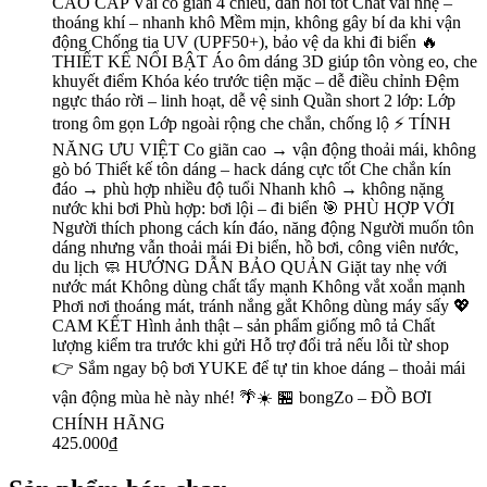
CAO CẤP Vải co giãn 4 chiều, đàn hồi tốt Chất vải nhẹ –
thoáng khí – nhanh khô Mềm mịn, không gây bí da khi vận
động Chống tia UV (UPF50+), bảo vệ da khi đi biển 🔥
THIẾT KẾ NỔI BẬT Áo ôm dáng 3D giúp tôn vòng eo, che
khuyết điểm Khóa kéo trước tiện mặc – dễ điều chỉnh Đệm
ngực tháo rời – linh hoạt, dễ vệ sinh Quần short 2 lớp: Lớp
trong ôm gọn Lớp ngoài rộng che chắn, chống lộ ⚡ TÍNH
NĂNG ƯU VIỆT Co giãn cao → vận động thoải mái, không
gò bó Thiết kế tôn dáng – hack dáng cực tốt Che chắn kín
đáo → phù hợp nhiều độ tuổi Nhanh khô → không nặng
nước khi bơi Phù hợp: bơi lội – đi biển 🎯 PHÙ HỢP VỚI
Người thích phong cách kín đáo, năng động Người muốn tôn
dáng nhưng vẫn thoải mái Đi biển, hồ bơi, công viên nước,
du lịch 🧼 HƯỚNG DẪN BẢO QUẢN Giặt tay nhẹ với
nước mát Không dùng chất tẩy mạnh Không vắt xoắn mạnh
Phơi nơi thoáng mát, tránh nắng gắt Không dùng máy sấy 💖
CAM KẾT Hình ảnh thật – sản phẩm giống mô tả Chất
lượng kiểm tra trước khi gửi Hỗ trợ đổi trả nếu lỗi từ shop
👉 Sắm ngay bộ bơi YUKE để tự tin khoe dáng – thoải mái
vận động mùa hè này nhé! 🌴☀️ 🏪 bongZo – ĐỒ BƠI
CHÍNH HÃNG
425.000₫