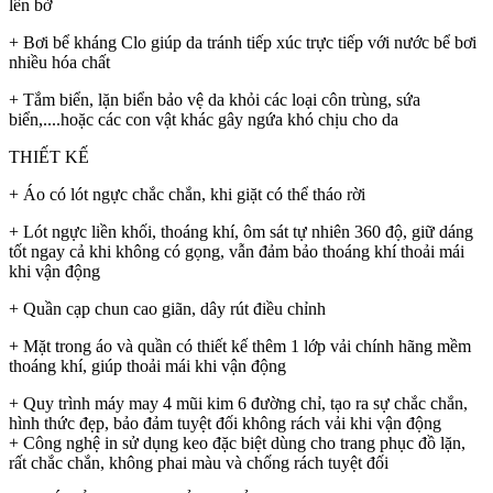
lên bờ
+ Bơi bể kháng Clo giúp da tránh tiếp xúc trực tiếp với nước bể bơi
nhiều hóa chất
+ Tắm biển, lặn biển bảo vệ da khỏi các loại côn trùng, sứa
biển,....hoặc các con vật khác gây ngứa khó chịu cho da
THIẾT KẾ
+ Áo có lót ngực chắc chắn, khi giặt có thể tháo rời
+ Lót ngực liền khối, thoáng khí, ôm sát tự nhiên 360 độ, giữ dáng
tốt ngay cả khi không có gọng, vẫn đảm bảo thoáng khí thoải mái
khi vận động
+ Quần cạp chun cao giãn, dây rút điều chỉnh
+ Mặt trong áo và quần có thiết kế thêm 1 lớp vải chính hãng mềm
thoáng khí, giúp thoải mái khi vận động
+ Quy trình máy may 4 mũi kim 6 đường chỉ, tạo ra sự chắc chắn,
hình thức đẹp, bảo đảm tuyệt đối không rách vải khi vận động
+ Công nghệ in sử dụng keo đặc biệt dùng cho trang phục đồ lặn,
rất chắc chắn, không phai màu và chống rách tuyệt đối