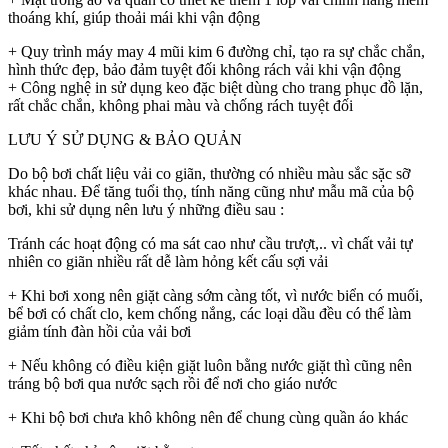
thoáng khí, giúp thoải mái khi vận động
+ Quy trình máy may 4 mũi kim 6 đường chỉ, tạo ra sự chắc chắn,
hình thức đẹp, bảo đảm tuyệt đối không rách vải khi vận động
+ Công nghệ in sử dụng keo đặc biệt dùng cho trang phục đồ lặn,
rất chắc chắn, không phai màu và chống rách tuyệt đối
LƯU Ý SỬ DỤNG & BẢO QUẢN
Do bộ bơi chất liệu vải co giãn, thường có nhiều màu sắc sặc sỡ
khác nhau. Để tăng tuổi thọ, tính năng cũng như mẫu mã của bộ
bơi, khi sử dụng nên lưu ý những điều sau :
Tránh các hoạt động có ma sát cao như cầu trượt,.. vì chất vải tự
nhiên co giãn nhiều rất dễ làm hỏng kết cấu sợi vải
+ Khi bơi xong nên giặt càng sớm càng tốt, vì nước biển có muối,
bể bơi có chất clo, kem chống nắng, các loại dầu đều có thể làm
giảm tính đàn hồi của vải bơi
+ Nếu không có điều kiện giặt luôn bằng nước giặt thì cũng nên
tráng bộ bơi qua nước sạch rồi để nơi cho giáo nước
+ Khi bộ bơi chưa khô không nên để chung cùng quần áo khác