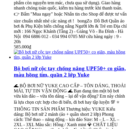
phẩm còn nguyên tem mác, chưa qua sử dụng). Giao hàng
nhanh chóng toàn quốc, kiểm tra hàng trước khi thanh toán.
👉 Bấm "Mua ngay" hoặc Nhắn tin cho Shop để được tư vấn
size chuẩn nhất nhé các nàng ơi ! bongZo Đồ Bơi Quần áo
bơi & Phụ Kiện biển chống nắng Người lớn & Trẻ em Địa chỉ
mới : 166 Ngọc Khánh (Tầng 2) - Giảng Võ - Ba Đình - Hà
Nội 094 6886 012 - 034 994 0705 Mở cửa hàng ngày : 9 -
20h
585.000₫
Bộ bơi nữ cộc tay chống nắng UPF50+ co giãn,
màu hồng tím, quần 2 lớp Yuke
🌊 BỘ BƠI NỮ YUKE CAO CẤP – TÔN DÁNG, THOẢI
MÁI, TỰ TIN VẬN ĐỘNG 🌊 Bạn đang tìm một bộ bơi
vừa kín đáo – vừa tôn dáng – lại dễ vận động? Em này chính
là lựa chọn cực hợp cho đi biển, đi bơi hay tập luyện 💯 ⭐
THÔNG TIN SẢN PHẨM Thương hiệu: YUKE Kiểu
dáng: Bộ bơi nữ 2 mảnh (áo + quần short 2 lớp) Phong
cách: Thể thao – năng động – kín đáo Size: M – L – XL –
2XL - 3XL Màu sắc: Hồng / Xanh mint 💎 CHẤT LIỆU