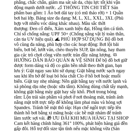
phẳng, chắc chắn, giảm ma sát sát da, chịu lực tốt khi vận
động mạnh dưới nước. 📐 THÔNG TIN CHI TIẾT Sản
phẩm bao gồm: 1 Áo bơi dài tay (có mũ tháo rời) + 1 Quần
bơi hai lớp. Bảng size đa dạng: M, L, XL, XXL, 3XL (Phù
hợp với nhiều vóc dáng khác nhau). Màu sắc thời
thượng: Đen cổ điển, Xám xanh hiện đại, Hồng tím cá tính.
Chỉ số chống nắng: UPF 50+ (Chống nắng vật lý toàn thân,
cản tia UV hiệu quả). 🌊 PHÙ HỢP SỬ DỤNG Bộ đồ bơi
vô cùng đa năng, phù hợp cho các hoạt động: Bơi lội bãi
biển, bơi bể, lướt ván, chèo thuyền SUP, lặn nông, hay tham
gia các trò chơi công viên nước tràn đầy năng lượng. 🧼
HƯỚNG DẪN BẢO QUẢN & VỆ SINH Để bộ đồ bơi giữ
được form dáng và độ co giãn bền nhất theo thời gian, bạn
lưu ý: Giặt ngay sau khi sử dụng: Giặt bằng nước sạch ngay
sau khi lên bờ để loại bỏ hóa chất Clo ở hồ bơi hoặc muối
biển. Giặt tay nhẹ nhàng: Nên giặt bằng tay với nước lạnh và
xà phòng dịu nhẹ (hoặc sữa tắm). Không dùng chất tẩy mạnh,
không giặt bằng máy giặt hay sấy khô. Phơi trong bóng
râm: Lộn trái sản phẩm và phơi ở nơi thoáng mát, tránh ánh
nắng mặt trời trực tiếp để không làm phai màu và hỏng sợi
Spandex. Tránh bề mặt thô ráp: Hạn chế ngồi trực tiếp lên
thành hồ bơi bằng xi măng hoặc các bề mặt nhám để tránh
làm xước sợi vải. 🎁 ƯU ĐÃI KHI MUA HÀNG TẠI SHOP
Cam kết hàng chính hãng 361° 100%, phát hiện hàng giả đền
gấp đôi. Hỗ trợ đổi size tận tình nếu mặc không vừa (Sản