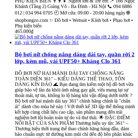
PHỤ KIỆN BIỂN 👨‍👩‍👧 Người lớn & Trẻ em 📍 166 Ngọc
Khánh (Tầng 2) Giảng Võ - Ba Đình - Hà Nội 📞 094 6886
012 | 034 994 0705 🕘 Mở cửa: 09:00 - 20:00 hàng ngày 🌐
shopbongzo.com ✨ Đồ bơi • Wetsuit • Kính bơi • Phao bơi •
Phụ kiện biển
465.000₫
Bộ bơi nữ chống nắng dáng dài tay, quần rời 2
lớp, kèm mũ, vải UPF50+ Kháng Clo 361
ĐỒ BƠI NỮ HAI MẢNH DÀI TAY CHỐNG NẮNG
TOÀN DIỆN 361° – KIỂU DÁNG THỂ THAO, TÔN
DÁNG KÍN ĐÁO 🌊 Bạn đang tìm kiếm một bộ đồ bơi vừa
giúp bảo vệ làn da khỏi ánh nắng gay gắt, vừa mang lại sự
thoải mái, tự tin, không lo lộ hàng khi vận động dưới nước ?
Bộ bơi nữ hai mảnh dài tay 361° chính hãng chính là "chân
ái" dành cho mùa hè này ! Với thiết kế 3D lập thể thông minh
kết hợp cùng chất liệu cao cấp, sản phẩm mang đến trải
nghiệm bơi lội hoàn toàn tự do và thư thái. 🌟 ĐẶC ĐIỂM
NỔI BẬT CỦA SẢN PHẨM Thương hiệu uy tín: 361° –
Thương hiệu thời trang thể thao chính hãng hàng đầu, đảm
bảo chuẩn mực từ đường kim mũi chỉ đến độ bền phân khúc