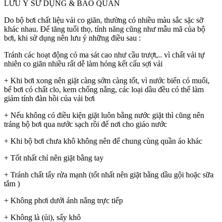
LƯU Ý SỬ DỤNG & BẢO QUẢN
Do bộ bơi chất liệu vải co giãn, thường có nhiều màu sắc sặc sỡ
khác nhau. Để tăng tuổi thọ, tính năng cũng như mẫu mã của bộ
bơi, khi sử dụng nên lưu ý những điều sau :
Tránh các hoạt động có ma sát cao như cầu trượt,.. vì chất vải tự
nhiên co giãn nhiều rất dễ làm hỏng kết cấu sợi vải
+ Khi bơi xong nên giặt càng sớm càng tốt, vì nước biển có muối,
bể bơi có chất clo, kem chống nắng, các loại dầu đều có thể làm
giảm tính đàn hồi của vải bơi
+ Nếu không có điều kiện giặt luôn bằng nước giặt thì cũng nên
tráng bộ bơi qua nước sạch rồi để nơi cho giáo nước
+ Khi bộ bơi chưa khô không nên để chung cùng quần áo khác
+ Tốt nhất chỉ nên giặt bằng tay
+ Tránh chất tẩy rửa mạnh (tốt nhất nên giặt bằng dầu gội hoặc sữa
tắm )
+ Không phơi dưới ánh nắng trực tiếp
+ Không là (ủi), sấy khô