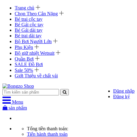
Trang chủ
Chọn Theo Cân Nặng
Bé trai cộc tay
Bé Gái cộc tay
Bé Gái dài tay
Bé trai dài tay
Bộ Bơi Người Lớn
Phụ Kiện
Bộ giữ nhiệt Wetsuit
Quần Bơi
SALE Đồ Bơi
Sale 50%
Giới Thiệu về chất vải
Đăng nhập
Đăng ký
Menu
sản phẩm
Tổng tiền thanh toán:
Tiến hành thanh toán