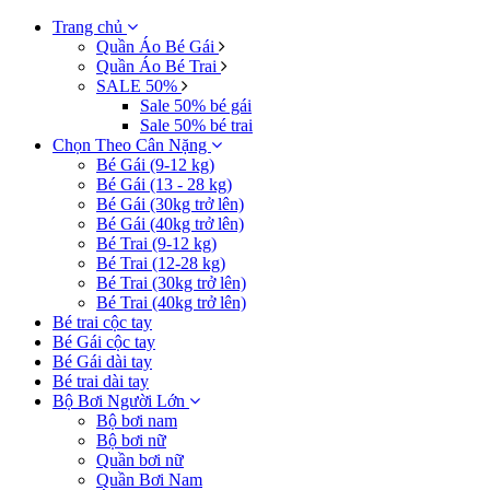
Trang chủ
Quần Áo Bé Gái
Quần Áo Bé Trai
SALE 50%
Sale 50% bé gái
Sale 50% bé trai
Chọn Theo Cân Nặng
Bé Gái (9-12 kg)
Bé Gái (13 - 28 kg)
Bé Gái (30kg trở lên)
Bé Gái (40kg trở lên)
Bé Trai (9-12 kg)
Bé Trai (12-28 kg)
Bé Trai (30kg trở lên)
Bé Trai (40kg trở lên)
Bé trai cộc tay
Bé Gái cộc tay
Bé Gái dài tay
Bé trai dài tay
Bộ Bơi Người Lớn
Bộ bơi nam
Bộ bơi nữ
Quần bơi nữ
Quần Bơi Nam