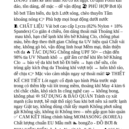
DÁNG Thiết kế liền thân Áo có lót ngực cố định Form kín
đáo, tôn dáng, dễ mặc – dễ vận động 🏖 PHÙ HỢP Bơi lội
hồ bơi Tắm biển, du lịch Lướt sóng, chèo thuyền Tắm
khoáng nóng 👉 Phù hợp mọi hoạt động dưới nước
🧵 CHẤT LIỆU Vải bơi cao cấp Lycra (82% Nylon + 18%
Spandex) Co giãn 4 chiều, ôm dáng thoải mái Thoáng khí –
mau khô, hạn chế lạnh khi lên bờ Kháng Clo, chống phai
màu, bền đẹp theo thời gian Chống tia UV hiệu quả Chất vải
nhẹ, không gò bó, vận động linh hoạt Mềm mại, thân thiện
với da 🔥 TÁC DỤNG Chống nắng UPF 50+ – chặn đến
98% tia UV Nhanh khô → giữ ấm cơ thể khi lên bờ Kháng
Clo → bảo vệ da khi bơi hồ Đi biển → hạn chế sứa, côn
trùng gây kích ứng da Thoáng khí vượt trội → luôn khô ráo,
dễ chịu 👉 Mặc vào cảm nhận ngay sự thoải mái! 🧩 THIẾT
KẾ CHI TIẾT Lót ngực cố định tạo hình Phía trước mặt
trong có thêm lớp vải lót trong mềm, thoáng khí May 4 kim 6
chỉ chắc chắn, khó rách In công nghệ cao → không bong,
không phai 🧼 SỬ DỤNG & BẢO QUẢN Tránh cọ xát
mạnh (cầu trượt, bề mặt thô ráp) Sau khi bơi nên xả nước lạnh
ngay Giặt tay, không dùng chất tẩy mạnh Không phơi nắng
gắt Không sấy, không ủi Không treo – nên gấp gọn bảo quản
✅ CAM KẾT Hàng chính hãng MOMASONG (KOREA)
Chất lượng chuẩn EU Mẫu mới 🏊 bongZo - ĐỒ BƠI &