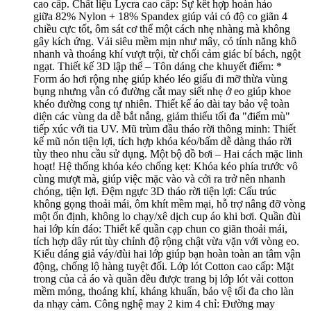
cao cấp. Chất liệu Lycra cao cấp: Sự kết hợp hoàn hảo
giữa 82% Nylon + 18% Spandex giúp vải có độ co giãn 4
chiều cực tốt, ôm sát cơ thể một cách nhẹ nhàng mà không
gây kích ứng. Vải siêu mềm mịn như mây, có tính năng khô
nhanh và thoáng khí vượt trội, từ chối cảm giác bí bách, ngột
ngạt. Thiết kế 3D lập thể – Tôn dáng che khuyết điểm: *
Form áo hơi rộng nhẹ giúp khéo léo giấu đi mỡ thừa vùng
bụng nhưng vẫn có đường cắt may siết nhẹ ở eo giúp khoe
khéo đường cong tự nhiên. Thiết kế áo dài tay bảo vệ toàn
diện các vùng da dễ bắt nắng, giảm thiểu tối đa "điểm mù"
tiếp xúc với tia UV. Mũ trùm đầu tháo rời thông minh: Thiết
kế mũ nón tiện lợi, tích hợp khóa kéo/bấm dễ dàng tháo rời
tùy theo nhu cầu sử dụng. Một bộ đồ bơi – Hai cách mặc linh
hoạt! Hệ thống khóa kéo chống kẹt: Khóa kéo phía trước vô
cùng mượt mà, giúp việc mặc vào và cởi ra trở nên nhanh
chóng, tiện lợi. Đệm ngực 3D tháo rời tiện lợi: Cấu trúc
không gọng thoải mái, ôm khít mềm mại, hỗ trợ nâng đỡ vòng
một ổn định, không lo chạy/xê dịch cup áo khi bơi. Quần đùi
hai lớp kín đáo: Thiết kế quần cạp chun co giãn thoải mái,
tích hợp dây rút tùy chỉnh độ rộng chật vừa vặn với vòng eo.
Kiểu dáng giả váy/đùi hai lớp giúp bạn hoàn toàn an tâm vận
động, chống lộ hàng tuyệt đối. Lớp lót Cotton cao cấp: Mặt
trong của cả áo và quần đều được trang bị lớp lót vải cotton
mềm mỏng, thoáng khí, kháng khuẩn, bảo vệ tối đa cho làn
da nhạy cảm. Công nghệ may 2 kim 4 chỉ: Đường may