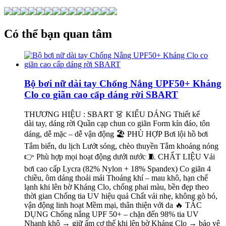
Có thể bạn quan tâm
Bộ bơi nữ dài tay Chống Nắng UPF50+ Kháng
Clo co giãn cao cấp dáng rời SBART
THƯƠNG HIỆU : SBART 👗 KIỂU DÁNG Thiết kế
dài tay, dáng rời Quần cạp chun co giãn Form kín đáo, tôn
dáng, dễ mặc – dễ vận động 🏖 PHÙ HỢP Bơi lội hồ bơi
Tắm biển, du lịch Lướt sóng, chèo thuyền Tắm khoáng nóng
👉 Phù hợp mọi hoạt động dưới nước 🧵 CHẤT LIỆU Vải
bơi cao cấp Lycra (82% Nylon + 18% Spandex) Co giãn 4
chiều, ôm dáng thoải mái Thoáng khí – mau khô, hạn chế
lạnh khi lên bờ Kháng Clo, chống phai màu, bền đẹp theo
thời gian Chống tia UV hiệu quả Chất vải nhẹ, không gò bó,
vận động linh hoạt Mềm mại, thân thiện với da 🔥 TÁC
DỤNG Chống nắng UPF 50+ – chặn đến 98% tia UV
Nhanh khô → giữ ấm cơ thể khi lên bờ Kháng Clo → bảo vệ