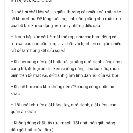
SỬ DỤNG & BẢO QUẢN
Do bộ bơi chất liệu vải co giãn, thường có nhiều màu sắc sặc
sỡ khác nhau. Để tăng tuổi thọ, tính năng cũng như mẫu mã
của bộ bơi, khi sử dụng nên lưu ý những điều sau :
+ Tránh tiếp xúc với bề mặt thô ráp, như các hoạt động có
ma sát cao như cầu trượt,.. vì chất vải tự nhiên co giãn nhiều
rất dễ làm hỏng kết cấu sợi vải
+ Khi bơi xong nên giặt hoặc xả lại bằng nước lạnh càng sớm
càng tốt, để loại bỏ clo, kem chống nắng, các loại dầu, muối
biển trên bề mặt vải, để tránh giảm tính đàn hồi của vải bơi
+ Khi bộ bơi chưa khô không nên để chung cùng quần áo
khác
+ Tốt nhất chỉ nên giặt bằng tay, nước lạnh, giặt riêng các
quần áo khác
+ Không dùng chất tẩy rửa mạnh (tốt nhất nên giặt bằng
dầu gội hoặc sữa tắm )