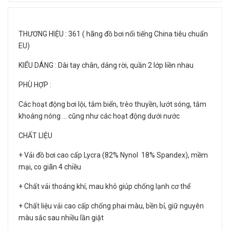
THƯƠNG HIỆU : 361 ( hãng đồ bơi nổi tiếng China tiêu chuẩn
EU)
KIỂU DÁNG : Dài tay chân, dáng rời, quần 2 lớp liền nhau
PHÙ HỢP :
Các hoạt động bơi lội, tắm biển, trèo thuyền, lướt sóng, tắm
khoáng nóng … cũng như các hoạt động dưới nước
CHẤT LIỆU
+ Vải đồ bơi cao cấp Lycra (82% Nynol 18% Spandex), mềm
mại, co giãn 4 chiều
+ Chất vải thoáng khí, mau khô giúp chống lạnh cơ thể
+ Chất liệu vải cao cấp chống phai màu, bền bỉ, giữ nguyên
màu sắc sau nhiều lần giặt