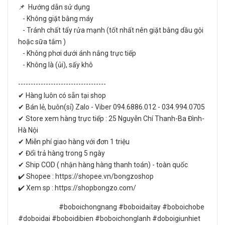
📌 Hướng dẫn sử dụng
- Không giặt bằng máy
- Tránh chất tẩy rửa mạnh (tốt nhất nên giặt bằng dầu gội
hoặc sữa tắm )
- Không phơi dưới ánh nắng trực tiếp
- Không là (ủi), sấy khô
-----------------------------------
✔ Hàng luôn có sẵn tại shop
✔ Bán lẻ, buôn(sỉ) Zalo - Viber 094.6886.012 - 034.994.0705
✔ Store xem hàng trực tiếp : 25 Nguyễn Chí Thanh-Ba Đình-
Hà Nội
✔ Miễn phí giao hàng với đơn 1 triệu
✔ Đổi trả hàng trong 5 ngày
✔ Ship COD ( nhận hàng hàng thanh toán) - toàn quốc
✔️ Shopee : https://shopee.vn/bongzoshop
✔️ Xem sp : https://shopbongzo.com/
#boboichongnang #boboidaitay #boboichobe
#doboidai #boboidibien #boboichonglanh #doboigiunhiet