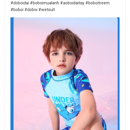
#doboidai #boboimualanh #aoboidaitay #boboitreem
#boboi #doboi #wetsuit