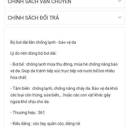
CHÍNH SÁCH VẬN CHUYỂN
CHÍNH SÁCH ĐỔI TRẢ
Bộ bơi dài liền chống lạnh - bảo vệ da
Lý do nên dùng bộ bơi dài :
- Bơi bể : chống lạnh mùa thu đông, mùa hè chống nắng bảo
vệ da. Giúp da tránh tiếp xúc trực tiếp với nước bể bơi nhiều
hóa chất.
- Tắm biển : chống lạnh, chống nắng cháy da. Bảo vệ da khỏi
các loại côn trùng, sứa biển,....hoặc các con vật khác gây
ngứa khó chịu cho da.
- Thương hiệu : 361
- Kiểu dáng : cộc tay, quần cộc, dáng rời.