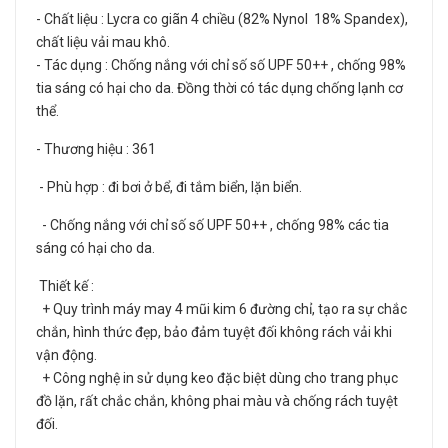
- Chất liệu : Lycra co giãn 4 chiều (82% Nynol 18% Spandex),
chất liệu vải mau khô.
- Tác dụng : Chống nắng với chỉ số số UPF 50++ , chống 98%
tia sáng có hại cho da. Đồng thời có tác dụng chống lạnh cơ
thể.
- Thương hiệu : 361
- Phù hợp : đi bơi ở bể, đi tắm biển, lặn biển.
- Chống nắng với chỉ số số UPF 50++ , chống 98% các tia
sáng có hại cho da.
Thiết kế :
+ Quy trình máy may 4 mũi kim 6 đường chỉ, tạo ra sự chắc
chắn, hình thức đẹp, bảo đảm tuyệt đối không rách vải khi
vận động.
+ Công nghệ in sử dụng keo đặc biệt dùng cho trang phục
đồ lặn, rất chắc chắn, không phai màu và chống rách tuyệt
đối.