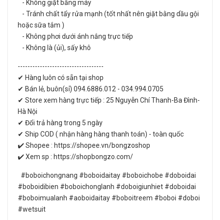
- Không giặt bằng máy
- Tránh chất tẩy rửa mạnh (tốt nhất nên giặt bằng dầu gội
hoặc sữa tắm )
- Không phơi dưới ánh nắng trực tiếp
- Không là (ủi), sấy khô
-----------------------------------
✔ Hàng luôn có sẵn tại shop
✔ Bán lẻ, buôn(sỉ) 094.6886.012 - 034.994.0705
✔ Store xem hàng trực tiếp : 25 Nguyễn Chí Thanh-Ba Đình-
Hà Nội
✔ Đổi trả hàng trong 5 ngày
✔ Ship COD ( nhận hàng hàng thanh toán) - toàn quốc
✔️ Shopee : https://shopee.vn/bongzoshop
✔️ Xem sp : https://shopbongzo.com/
#boboichongnang #boboidaitay #boboichobe #doboidai
#boboidibien #boboichonglanh #doboigiunhiet #doboidai
#boboimualanh #aoboidaitay #boboitreem #boboi #doboi
#wetsuit