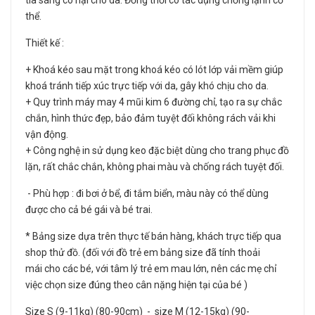
tia sáng có hại cho da. Đồng thời có tác dụng chống lạnh cơ
thể.
Thiết kế :
+ Khoá kéo sau mặt trong khoá kéo có lót lớp vải mềm giúp
khoá tránh tiếp xúc trực tiếp với da, gây khó chịu cho da.
+ Quy trình máy may 4 mũi kim 6 đường chỉ, tạo ra sự chắc
chắn, hình thức đẹp, bảo đảm tuyệt đối không rách vải khi
vận động.
+ Công nghệ in sử dụng keo đặc biệt dùng cho trang phục đồ
lặn, rất chắc chắn, không phai màu và chống rách tuyệt đối.
- Phù hợp : đi bơi ở bể, đi tắm biển, màu này có thể dùng
được cho cả bé gái và bé trai.
* Bảng size dựa trên thực tế bán hàng, khách trực tiếp qua
shop thử đồ. (đối với đồ trẻ em bảng size đã tính thoải
mái cho các bé, với tâm lý trẻ em mau lớn, nên các mẹ chỉ
việc chọn size đúng theo cân nặng hiện tại của bé )
Size S (9-11kg) (80-90cm) - size M (12-15kg) (90-