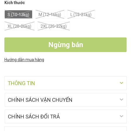
Kích thước
S (10-13kg)
M (12-16kg)
L (15-21kg)
XL (20-26kg)
2XL (25-32kg)
Ngừng bán
Hướng dẫn mua hàng
THÔNG TIN
CHÍNH SÁCH VẬN CHUYỂN
CHÍNH SÁCH ĐỔI TRẢ