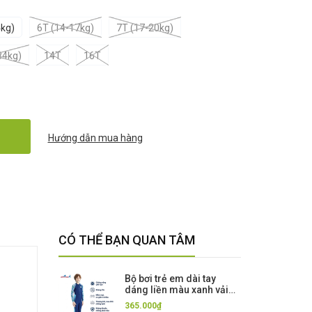
kg)
6T (14-17kg)
7T (17-20kg)
34kg)
14T
16T
Hướng dẫn mua hàng
CÓ THỂ BẠN QUAN TÂM
Bộ bơi trẻ em dài tay
dáng liền màu xanh vải
cao cấp Kháng Clo
365.000₫
Chống Nắng UPF 50++