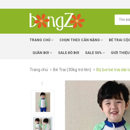
TRANG CHỦ
CHỌN THEO CÂN NẶNG
BÉ TRAI CỘ
QUẦN BƠI
SALE ĐỒ BƠI
SALE 50%
GIỚI THIỆU
Trang chủ
Bé Trai (30kg trở lên)
Bộ bơi bé trai dài