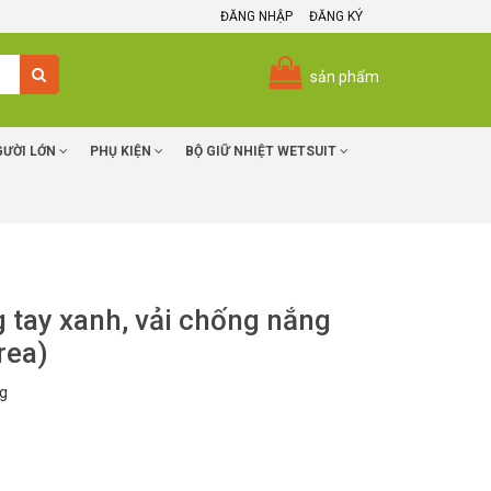
ĐĂNG NHẬP
ĐĂNG KÝ
sản phẩm
GƯỜI LỚN
PHỤ KIỆN
BỘ GIỮ NHIỆT WETSUIT
ng tay xanh, vải chống nắng
rea)
g