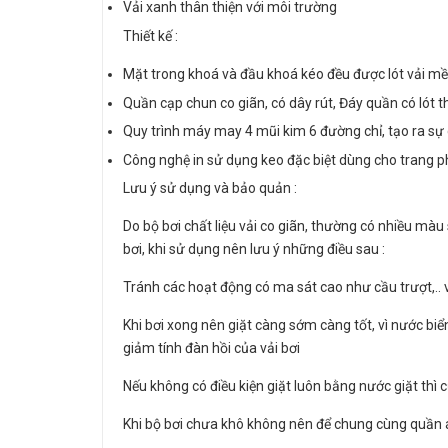
Vải xanh thân thiện với môi trường
Thiết kế :
Mặt trong khoá và đầu khoá kéo đều được lót vải mềm
Quần cạp chun co giãn, có dây rút, Đáy quần có lót 
Quy trình máy may 4 mũi kim 6 đường chỉ, tạo ra sự 
Công nghệ in sử dụng keo đặc biệt dùng cho trang ph
Lưu ý sử dụng và bảo quản :
Do bộ bơi chất liệu vải co giãn, thường có nhiều mà
bơi, khi sử dụng nên lưu ý những điều sau :
Tránh các hoạt động có ma sát cao như cầu trượt,.. vì
Khi bơi xong nên giặt càng sớm càng tốt, vì nước biể
giảm tính đàn hồi của vải bơi
Nếu không có điều kiện giặt luôn bằng nước giặt thì 
Khi bộ bơi chưa khô không nên để chung cùng quần 