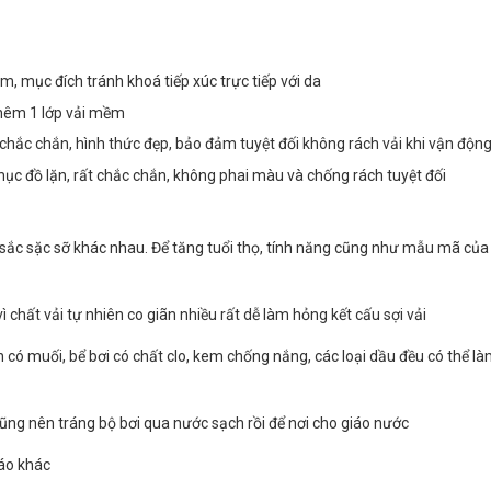
, mục đích tránh khoá tiếp xúc trực tiếp với da
thêm 1 lớp vải mềm
chắc chắn, hình thức đẹp, bảo đảm tuyệt đối không rách vải khi vận độn
ục đồ lặn, rất chắc chắn, không phai màu và chống rách tuyệt đối
u sắc sặc sỡ khác nhau. Để tăng tuổi thọ, tính năng cũng như mẫu mã của
 chất vải tự nhiên co giãn nhiều rất dễ làm hỏng kết cấu sợi vải
n có muối, bể bơi có chất clo, kem chống nắng, các loại dầu đều có thể l
cũng nên tráng bộ bơi qua nước sạch rồi để nơi cho giáo nước
áo khác