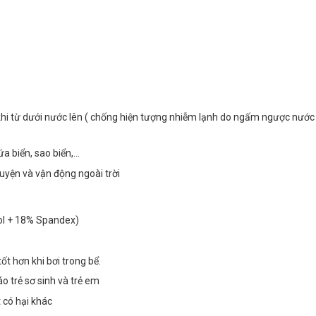
khi từ dưới nước lên ( chống hiện tượng nhiễm lạnh do ngấm ngược nước
ứa biển, sao biển,…
uyện và vận động ngoài trời
ol + 18% Spandex)
t hơn khi bơi trong bể.
áo trẻ sơ sinh và trẻ em
 có hại khác