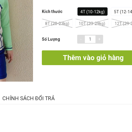
Kích thước
4T (10-12kg)
5T (12-14
8T (20-23kg)
10T (23-29kg)
12T (29-
-
+
Số Lượng
Thêm vào giỏ hàng
CHÍNH SÁCH ĐỔI TRẢ