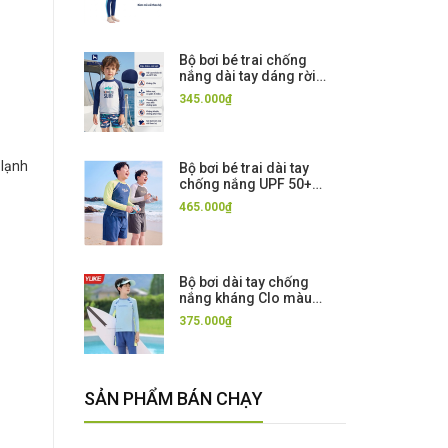
Dive & Sail
Bộ bơi bé trai chống
nắng dài tay dáng rời
màu trắng hình cá SURF
345.000₫
vải Kháng Clo UPF50++
Momasong
 lạnh
Bộ bơi bé trai dài tay
chống nắng UPF 50+
Kháng Clo co giãn dáng
465.000₫
quần 2 lớp 361
Bộ bơi dài tay chống
nắng kháng Clo màu
xanh vàng quần rời dài 2
375.000₫
lớp Jurasic YUKE
SẢN PHẨM BÁN CHẠY