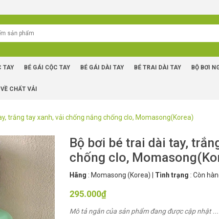
C TAY
BÉ GÁI CỘC TAY
BÉ GÁI DÀI TAY
BÉ TRAI DÀI TAY
BỘ BƠI N
 VỀ CHẤT VẢI
 tay, trắng tay xanh, vải chống nắng chống clo, Momasong(Korea)
Bộ bơi bé trai dài tay, trắ
chống clo, Momasong(Ko
Hãng
:
Momasong (Korea)
|
Tình trạng
:
Còn hàn
295.000₫
Mô tả ngắn của sản phẩm đang được cập nhật ...