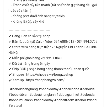
- Tránh chất tẩy rửa mạnh (tốt nhất nên giặt bằng dầu gội
hoặc sữa tắm )
- Không phơi dưới ánh nắng trực tiếp
- Không là (ủi), sấy khô
-----------------------------------
✔ Hàng luôn có sẵn tại shop
✔ Bán lẻ, buôn(sỉ) Zalo - Viber 094.6886.012 - 034.994.0705
✔ Store xem hàng trực tiếp : 25 Nguyễn Chí Thanh-Ba Đình-
Hà Nội
✔ Miễn phí giao hàng với đơn 1 triệu
✔ Đổi trả hàng trong 5 ngày
✔ Ship COD ( nhận hàng hàng thanh toán) - toàn quốc
✔️ Shopee : https://shopee.vn/bongzoshop
✔️ Xem sp : https://shopbongzo.com/
#boboichongnang #boboidaitay #boboichobe #doboidai
#boboidibien #boboichonglanh #doboigiunhiet #doboidai
#boboimualanh #aoboidaitay #boboitreem #boboi #doboi
#wetsuit