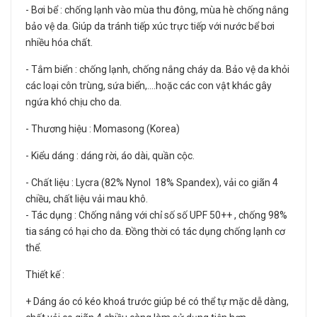
- Bơi bể : chống lạnh vào mùa thu đông, mùa hè chống nắng
bảo vệ da. Giúp da tránh tiếp xúc trực tiếp với nước bể bơi
nhiều hóa chất.
- Tắm biển : chống lạnh, chống nắng cháy da. Bảo vệ da khỏi
các loại côn trùng, sứa biển,....hoặc các con vật khác gây
ngứa khó chịu cho da.
- Thương hiệu : Momasong (Korea)
- Kiểu dáng : dáng rời, áo dài, quần cộc.
- Chất liệu : Lycra (82% Nynol 18% Spandex), vải co giãn 4
chiều, chất liệu vải mau khô.
- Tác dụng : Chống nắng với chỉ số số UPF 50++ , chống 98%
tia sáng có hại cho da. Đồng thời có tác dụng chống lạnh cơ
thể.
Thiết kế :
+ Dáng áo có kéo khoá trước giúp bé có thể tự mặc dễ dàng,