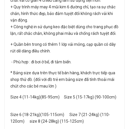
chất vải co giãn 4 chiều càng làm sử dụng tiện hơn.
+ Quy trình máy may 4 mũi kim 6 đường chỉ, tạo ra sự chắc
chắn, hình thức đẹp, bảo đảm tuyệt đối không rách vải khi
vận động.
+ Công nghệ in sử dụng keo đặc biệt dùng cho trang phục đồ
lặn, rất chắc chắn, không phai màu và chống rách tuyệt đối.
+ Quần bên trong có thêm 1 lớp vải mỏng, cạp quần có dây
rút dễ dàng điều chỉnh.
- Phù hợp : đi bơi ở bể, đi tắm biển.
* Bảng size dựa trên thực tế bán hàng, khách trực tiếp qua
shop thử đồ. (đối với đồ trẻ em bảng size đã tính thoải mái
chút cho các bé mau lớn )
Size 4 (11-14kg)(85-95cm) Size 5 (15-17kg) (90-100cm)
Size 6 (18-21kg)(105-115cm) Size 7 (21-24kg) (110-
120cm) size 8 (24-28kg) (115-125cm)