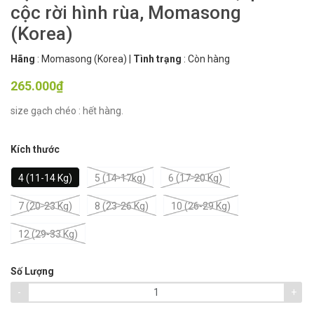
cộc rời hình rùa, Momasong
(Korea)
Hãng
:
Momasong (Korea)
|
Tình trạng
:
Còn hàng
265.000₫
size gạch chéo : hết hàng.
Kích thước
4 (11-14 Kg)
5 (14-17kg)
6 (17-20 Kg)
7 (20-23 Kg)
8 (23-26 Kg)
10 (26-29 Kg)
12 (29-33 Kg)
Số Lượng
-
+