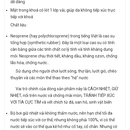
dễ dàng
Mặt trong khoá có lót 1 lớp vải, giúp da không tiếp xúc trực
tiếp với khoá
Chất liệu :
Neoprene (hay polychloroprene) trong tiếng Việt là cao su
tổng hợp (synthetic rubber). Đây là một loại cao su có tính
cân bằng giữa các tính chất cơ lý tính và tính kháng dung
môi. Neoprene chịu thời tiết, kháng dầu, kháng ozon, chống
lão hóa, chống nước…
Sử dụng cho người chơi lướt sóng, thợ lặn, lướt gió, chèo
thuyền và các môn thể thao theo "hệ" nước
Vai trò chính của dòng sản phẩm này là CÁCH NHIỆT, GIỮ
NHIỆT, nổi trên nước và chống mài mòn, TRÁNH TIẾP XÚC
VỚI TIA CỰC TÍM và vết chích từ đá, san hô, sinh vật biển
Bộ bơi giữ nhiệt vải không thấm nước, nên hạn chế tối đa
nước tiếp xúc với cơ thể, nhưng không phải 100%, vì có thể
nước sẽ vào cơ thể qua kẽ hở như cổ tay, cổ chân. Nhưng có