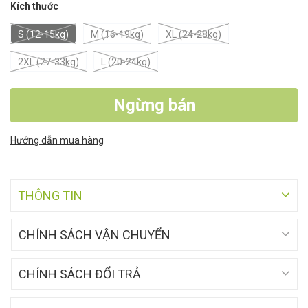
Kích thước
S (12-15kg)
M (16-19kg)
XL (24-28kg)
2XL (27-33kg)
L (20-24kg)
Ngừng bán
Hướng dẫn mua hàng
THÔNG TIN
CHÍNH SÁCH VẬN CHUYỂN
CHÍNH SÁCH ĐỔI TRẢ