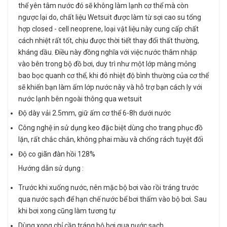
thể yên tâm nước đó sẽ không làm lạnh cơ thể mà còn
ngược lại do, chất liệu Wetsuit được làm từ sợi cao su tổng
hợp closed - cell neoprene, loại vật liệu này cung cấp chất
cách nhiệt rất tốt, chịu được thời tiết thay đổi thất thường,
kháng dầu. Điều này đồng nghĩa với việc nước thâm nhập
vào bên trong bộ đồ bơi, duy trì như một lớp màng mỏng
bao bọc quanh cơ thể, khi đó nhiệt độ bình thường của cơ thể
sẽ khiến bạn làm ấm lớp nước này và hỗ trợ bạn cách ly với
nước lạnh bên ngoài thông qua wetsuit
Độ dày vải 2.5mm, giữ ấm cơ thể 6-8h dưới nước
Công nghệ in sử dụng keo đặc biệt dùng cho trang phục đồ
lặn, rất chắc chắn, không phai màu và chống rách tuyệt đối
Độ co giãn đàn hồi 128%
Hướng dẫn sử dụng :
Trước khi xuống nước, nên mặc bộ bơi vào rồi tráng trước
qua nước sạch để hạn chế nước bể bơi thấm vào bộ bơi. Sau
khi bơi xong cũng làm tương tự
Dùng xong chỉ cần tráng bộ bơi qua nước sạch.