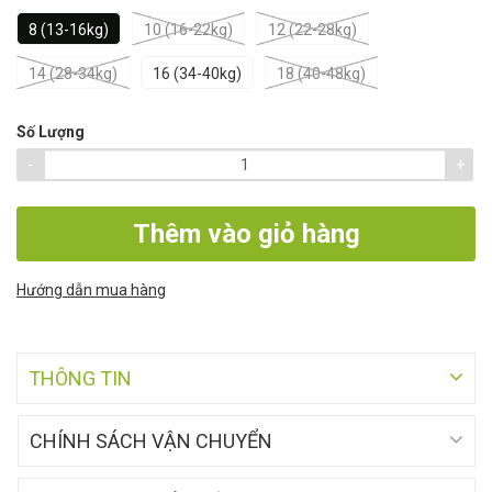
8 (13-16kg)
10 (16-22kg)
12 (22-28kg)
14 (28-34kg)
16 (34-40kg)
18 (40-48kg)
Số Lượng
-
+
Thêm vào giỏ hàng
Hướng dẫn mua hàng
THÔNG TIN
CHÍNH SÁCH VẬN CHUYỂN