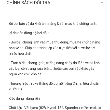
CHÍNH SÁCH ĐỔI TRẢ
Bộ bơi bảo vệ da khỏi ánh nắng & vải mau khô chống lạnh.
Lý do nên dùng bộ bơi dài :
- Bơi bể : chống lạnh vào mùa thu đông, mùa hè chống nắng
bảo vệ da. Giúp da tránh tiếp xúc trực tiếp với nước bể bơi
nhiều hóa chất.
- Tắm biển : chống lạnh, chống nắng cháy da. Bảo vệ da khỏi
các loại côn trùng, sứa biển,....hoặc các con vật khác gây
ngứa khó chịu cho da.
Thương hiệu : Yuke (hãng đồ bơi nổi tiếng China, tiêu chuẩn
xuất EU)
Kiểu dáng : dáng liền
Chất liệu : Vải Lycra (82% Nynol 18% Spandex), mềm mại, co