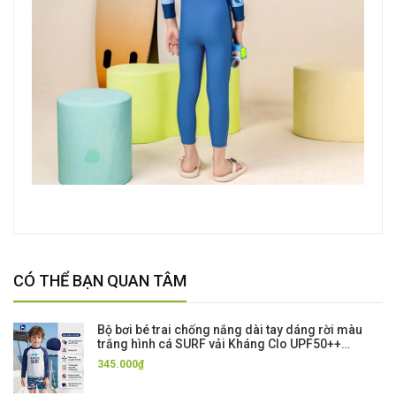
CÓ THỂ BẠN QUAN TÂM
Bộ bơi bé trai chống nắng dài tay dáng rời màu
trắng hình cá SURF vải Kháng Clo UPF50++
Momasong
345.000₫