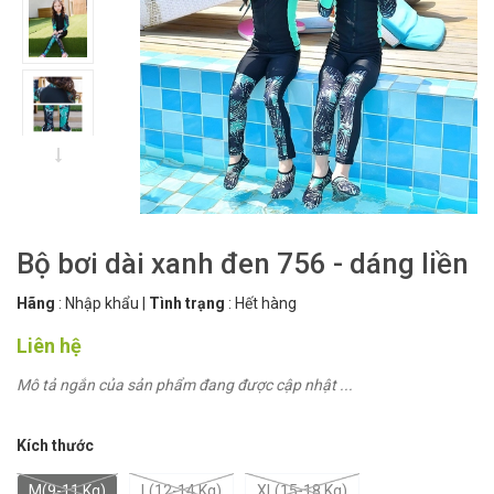
Bộ bơi dài xanh đen 756 - dáng liền
Hãng
:
Nhập khẩu
|
Tình trạng
:
Hết hàng
Liên hệ
Mô tả ngắn của sản phẩm đang được cập nhật ...
Kích thước
M(9-11 Kg)
L(12-14 Kg)
XL(15-18 Kg)