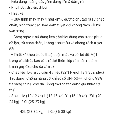
- Kiểu dáng : dáng dài, gồm dáng liền & dáng rời
- Phù hợp : đi biển, đi bơi
-Thiết kế :
+ Quy trình máy may 4 mũi kim 6 đường chỉ, tạo ra sự chắc
chắn, hình thức đẹp, bảo đảm tuyệt đối không rách vải khi
vận động.
+ Công nghệ in sử dụng keo đặc biệt dùng cho trang phục
đồ lặn, rất chắc chắn, không phai màu và chống rách tuyệt
đối.
+ Thiết kế khóa trước thuận tiện mặc và cởi bộ đồ. Mặt
trong của khóa kéo có thiết kế thêm lớp vải mềm nhằm
tránh gây đau cho da của bé.
- Chất liệu : Lycra co giãn 4 chiều (82% Nynol 18% Spandex)
Tác dụng : Chống nắng với chỉ số số UPF 50++ , chống 98%
tia sáng có hại cho da. Đồng thời có tác dụng giữ nhiệt cơ
thể.
- Size : M (10-12 kg) L (13-15 kg) XL (16-19 kg) 2XL (20-
24 kg) 3XL (25-27 kg)
4XL (28-32 kg) 5XL (35-38 kg)