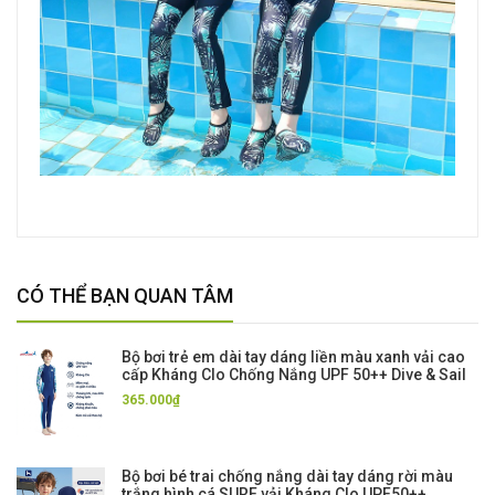
CÓ THỂ BẠN QUAN TÂM
Bộ bơi trẻ em dài tay dáng liền màu xanh vải cao
cấp Kháng Clo Chống Nắng UPF 50++ Dive & Sail
365.000₫
Bộ bơi bé trai chống nắng dài tay dáng rời màu
trắng hình cá SURF vải Kháng Clo UPF50++