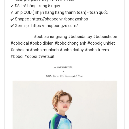
✔ Đổi trả hàng trong 5 ngày
✔ Ship COD ( nhận hàng hàng thanh toán) - toàn quốc
✔️ Shopee : https://shopee.vn/bongzoshop
✔️ Xem sp : https://shopbongzo.com/
#boboichongnang #boboidaitay #boboichobe
#doboidai #boboidibien #boboichonglanh #doboigiunhiet
#doboidai #boboimualanh #aoboidaitay #boboitreem
#boboi #doboi #wetsuit