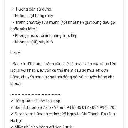
📌 Hướng dẫn sử dụng
- Không giặt bằng máy
- Tránh chất tẩy rửa mạnh (tốt nhất nên giặt bằng dầu gội
hoặc sữa tắm )
- Không phơi dưới ánh nắng trực tiếp
- Không là (ủi), sấy khô
Lưu ý :
- Sau khi đặt hàng thành công sẽ có nhân viên của shop liên
lạc lại với khách, tư vấn cụ thể thêm sau đó mới lên đơn
hàng, chuyển sang trạng thái đóng gói và chuyển hàng cho
khách.
-----------------------------------
✔ Hàng luôn có sẵn tại shop
✔ Bán lẻ, buôn(sỉ) Zalo - Viber 094.6886.012 - 034.994.0705
✔ Store xem hàng trực tiếp : 25 Nguyễn Chí Thanh-Ba Đình-
Hà Nội
✔ Miễn phí giao hàng với đơn 1 triệu