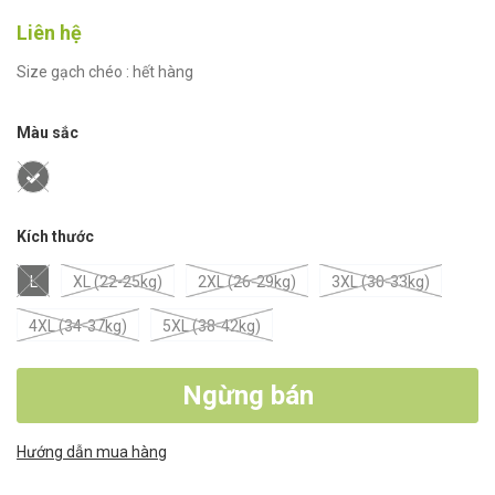
Liên hệ
Size gạch chéo : hết hàng
Màu sắc
Kích thước
L
XL (22-25kg)
2XL (26-29kg)
3XL (30-33kg)
4XL (34-37kg)
5XL (38-42kg)
Ngừng bán
Hướng dẫn mua hàng