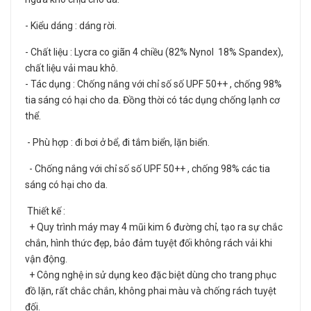
- Kiểu dáng : dáng rời.
- Chất liệu : Lycra co giãn 4 chiều (82% Nynol 18% Spandex),
chất liệu vải mau khô.
- Tác dụng : Chống nắng với chỉ số số UPF 50++ , chống 98%
tia sáng có hại cho da. Đồng thời có tác dụng chống lạnh cơ
thể.
- Phù hợp : đi bơi ở bể, đi tắm biển, lặn biển.
- Chống nắng với chỉ số số UPF 50++ , chống 98% các tia
sáng có hại cho da.
Thiết kế :
+ Quy trình máy may 4 mũi kim 6 đường chỉ, tạo ra sự chắc
chắn, hình thức đẹp, bảo đảm tuyệt đối không rách vải khi
vận động.
+ Công nghệ in sử dụng keo đặc biệt dùng cho trang phục
đồ lặn, rất chắc chắn, không phai màu và chống rách tuyệt
đối.