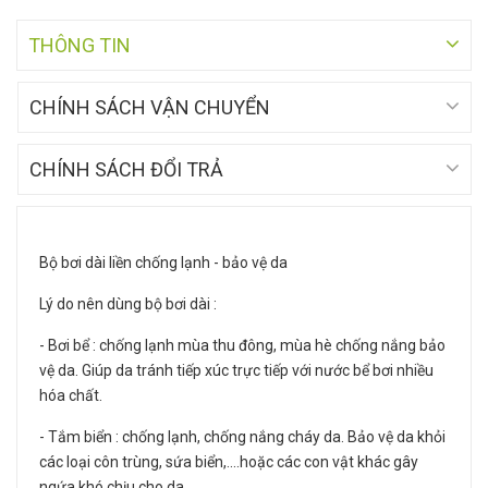
THÔNG TIN
CHÍNH SÁCH VẬN CHUYỂN
CHÍNH SÁCH ĐỔI TRẢ
Bộ bơi dài liền chống lạnh - bảo vệ da
Lý do nên dùng bộ bơi dài :
- Bơi bể : chống lạnh mùa thu đông, mùa hè chống nắng bảo
vệ da. Giúp da tránh tiếp xúc trực tiếp với nước bể bơi nhiều
hóa chất.
- Tắm biển : chống lạnh, chống nắng cháy da. Bảo vệ da khỏi
các loại côn trùng, sứa biển,....hoặc các con vật khác gây
ngứa khó chịu cho da.