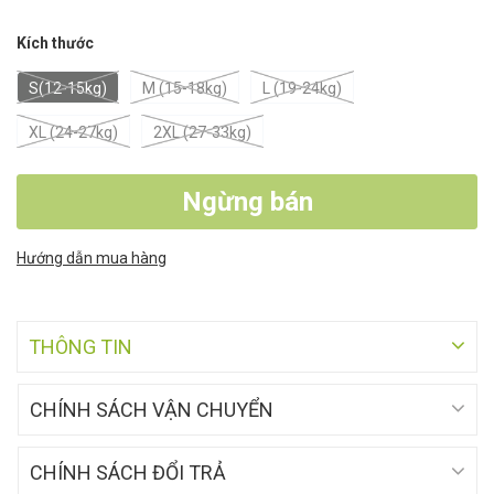
Kích thước
S(12-15kg)
M (15-18kg)
L (19-24kg)
XL (24-27kg)
2XL (27-33kg)
Ngừng bán
Hướng dẫn mua hàng
THÔNG TIN
CHÍNH SÁCH VẬN CHUYỂN
CHÍNH SÁCH ĐỔI TRẢ