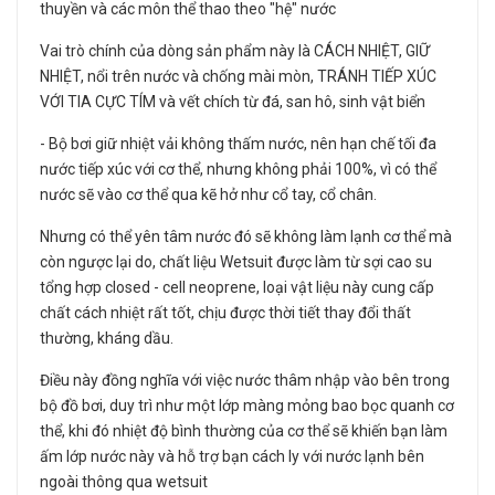
thuyền và các môn thể thao theo "hệ" nước
Vai trò chính của dòng sản phẩm này là CÁCH NHIỆT, GIỮ
NHIỆT, nổi trên nước và chống mài mòn, TRÁNH TIẾP XÚC
VỚI TIA CỰC TÍM và vết chích từ đá, san hô, sinh vật biển
- Bộ bơi giữ nhiệt vải không thấm nước, nên hạn chế tối đa
nước tiếp xúc với cơ thể, nhưng không phải 100%, vì có thể
nước sẽ vào cơ thể qua kẽ hở như cổ tay, cổ chân.
Nhưng có thể yên tâm nước đó sẽ không làm lạnh cơ thể mà
còn ngược lại do, chất liệu Wetsuit được làm từ sợi cao su
tổng hợp closed - cell neoprene, loại vật liệu này cung cấp
chất cách nhiệt rất tốt, chịu được thời tiết thay đổi thất
thường, kháng dầu.
Điều này đồng nghĩa với việc nước thâm nhập vào bên trong
bộ đồ bơi, duy trì như một lớp màng mỏng bao bọc quanh cơ
thể, khi đó nhiệt độ bình thường của cơ thể sẽ khiến bạn làm
ấm lớp nước này và hỗ trợ bạn cách ly với nước lạnh bên
ngoài thông qua wetsuit