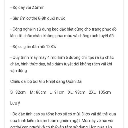
- Độ dày vải 2.5mm
- Giữ ấm cơ thể 6-8h dưới nước
- Công nghệ in sử dụng keo đặc biệt dùng cho trang phục đồ
lặn, rất chắc chắn, không phai màu và chống rách tuyệt đối
- Độ co giãn đàn hồi 128%
- Quy trình máy may 4 mũi kim 6 đường chỉ, tạo ra sự chắc
chắn, hình thức đẹp, bảo đảm tuyệt đối không rách vải khi
vận động
Chiều dài bộ bơi Giữ Nhiệt dáng Quần Dài
S : 82cm M : 86cm L : 91cm XL : 98cm 2XL : 105cm
Lưu ý
- Do đặc tính cao su tổng hợp sẽ có mùi, 3 lớp vải đã trải qua
quá trình kiểm tra an toàn nghiêm ngặt. Mùi này vô hại với
cơ thể con người và có thể yên tâm sử dụng. Hơn nữa sản