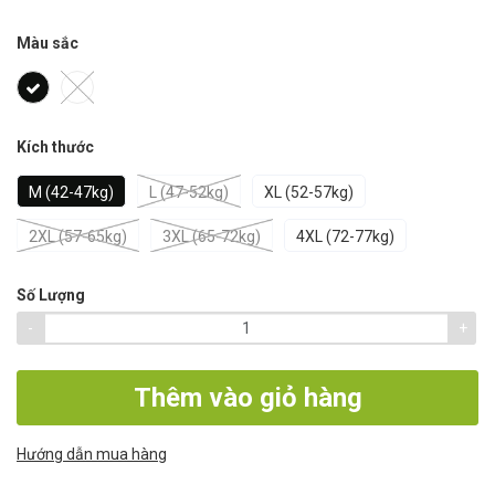
Màu sắc
Kích thước
M (42-47kg)
L (47-52kg)
XL (52-57kg)
2XL (57-65kg)
3XL (65-72kg)
4XL (72-77kg)
Số Lượng
-
+
Thêm vào giỏ hàng
Hướng dẫn mua hàng