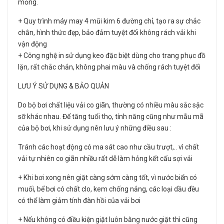
mỏng.
+ Quy trình máy may 4 mũi kim 6 đường chỉ, tạo ra sự chắc
chắn, hình thức đẹp, bảo đảm tuyệt đối không rách vải khi
vận động
+ Công nghệ in sử dụng keo đặc biệt dùng cho trang phục đồ
lặn, rất chắc chắn, không phai màu và chống rách tuyệt đối
LƯU Ý SỬ DỤNG & BẢO QUẢN
Do bộ bơi chất liệu vải co giãn, thường có nhiều màu sắc sặc
sỡ khác nhau. Để tăng tuổi thọ, tính năng cũng như mẫu mã
của bộ bơi, khi sử dụng nên lưu ý những điều sau :
Tránh các hoạt động có ma sát cao như cầu trượt,.. vì chất
vải tự nhiên co giãn nhiều rất dễ làm hỏng kết cấu sợi vải
+ Khi bơi xong nên giặt càng sớm càng tốt, vì nước biển có
muối, bể bơi có chất clo, kem chống nắng, các loại dầu đều
có thể làm giảm tính đàn hồi của vải bơi
+ Nếu không có điều kiện giặt luôn bằng nước giặt thì cũng