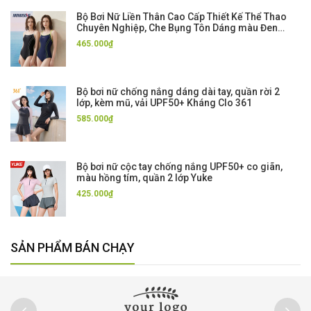
Bộ Bơi Nữ Liền Thân Cao Cấp Thiết Kế Thể Thao
Chuyên Nghiệp, Che Bụng Tôn Dáng màu Đen
Xanh Momasong
465.000₫
Bộ bơi nữ chống nắng dáng dài tay, quần rời 2
lớp, kèm mũ, vải UPF50+ Kháng Clo 361
585.000₫
Bộ bơi nữ cộc tay chống nắng UPF50+ co giãn,
màu hồng tím, quần 2 lớp Yuke
425.000₫
SẢN PHẨM BÁN CHẠY