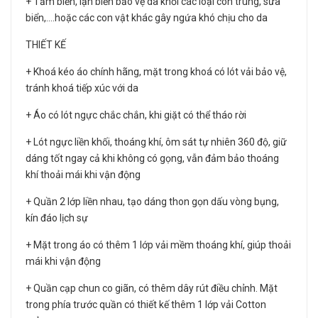
+ Tắm biển, lặn biển bảo vệ da khỏi các loại côn trùng, sứa
biển,....hoặc các con vật khác gây ngứa khó chịu cho da
THIẾT KẾ
+ Khoá kéo áo chính hãng, mặt trong khoá có lót vải bảo vệ,
tránh khoá tiếp xúc với da
+ Áo có lót ngực chắc chắn, khi giặt có thể tháo rời
+ Lót ngực liền khối, thoáng khí, ôm sát tự nhiên 360 độ, giữ
dáng tốt ngay cả khi không có gọng, vẫn đảm bảo thoáng
khí thoải mái khi vận động
+ Quần 2 lớp liền nhau, tạo dáng thon gọn dấu vòng bụng,
kín đáo lịch sự
+ Mặt trong áo có thêm 1 lớp vải mềm thoáng khí, giúp thoải
mái khi vận động
+ Quần cạp chun co giãn, có thêm dây rút điều chỉnh. Mặt
trong phía trước quần có thiết kế thêm 1 lớp vải Cotton