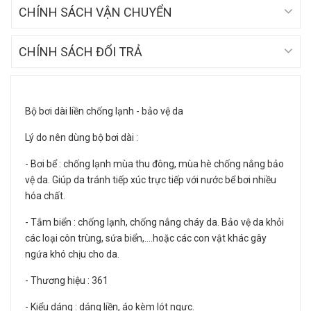
CHÍNH SÁCH VẬN CHUYỂN
CHÍNH SÁCH ĐỔI TRẢ
Bộ bơi dài liền chống lạnh - bảo vệ da
Lý do nên dùng bộ bơi dài :
- Bơi bể : chống lạnh mùa thu đông, mùa hè chống nắng bảo
vệ da. Giúp da tránh tiếp xúc trực tiếp với nước bể bơi nhiều
hóa chất.
- Tắm biển : chống lạnh, chống nắng cháy da. Bảo vệ da khỏi
các loại côn trùng, sứa biển,....hoặc các con vật khác gây
ngứa khó chịu cho da.
- Thương hiệu : 361
- Kiểu dáng : dáng liền, áo kèm lót ngực.