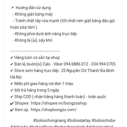
📌 Hướng dẫn sử dụng
- Không giặt bằng máy
- Tránh chất tẩy rửa mạnh (tốt nhất nên giặt bằng dầu gội
hoặc sữa tắm )
- Không phơi dưới ánh nắng trực tiếp
- Không là (ủi), sấy khô
-----------------------------------
✔ Hàng luôn có sẵn tại shop
✔ Bán lẻ, buôn(sỉ) Zalo - Viber 094.6886.012 - 034.994.0705
✔ Store xem hàng trực tiếp : 25 Nguyễn Chí Thanh-Ba Đình-
Hà Nội
✔ Miễn phí giao hàng với đơn 1 triệu
✔ Đổi trả hàng trong 5 ngày
✔ Ship COD ( nhận hàng hàng thanh toán) - toàn quốc
✔️ Shopee : https://shopee.vn/bongzoshop
✔️ Xem sp : https://shopbongzo.com/
#boboichongnang #boboidaitay #boboichobe