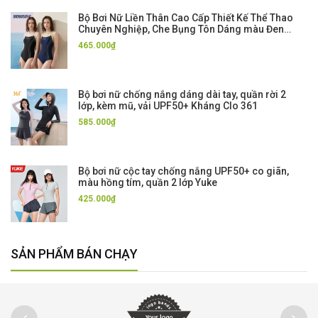
Bộ Bơi Nữ Liền Thân Cao Cấp Thiết Kế Thể Thao
Chuyên Nghiệp, Che Bụng Tôn Dáng màu Đen
Xanh Momasong
465.000₫
Bộ bơi nữ chống nắng dáng dài tay, quần rời 2
lớp, kèm mũ, vải UPF50+ Kháng Clo 361
585.000₫
Bộ bơi nữ cộc tay chống nắng UPF50+ co giãn,
màu hồng tím, quần 2 lớp Yuke
425.000₫
SẢN PHẨM BÁN CHẠY