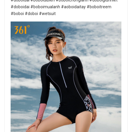
#doboidai #boboidibien #boboichonglanh #doboigiunhiet
#doboidai #boboimualanh #aoboidaitay #boboitreem
#boboi #doboi #wetsuit