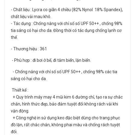
- Chất liệu : Lycra co giãn 4 chiều (82% Nynol 18% Spandex),
chất liệu vải mau khô.
- Tác dụng : Chống nắng với chỉ số số UPF 50++ , chống 98%
tia sáng có hại cho da. Đồng thời có tác dụng chống lạnh cơ
thể.
- Thương hiệu : 361
- Phù hợp : đi bơi ở bể, đi tắm biển, lặn biển.
- Chống nắng với chỉ số số UPF 50++ , chống 98% các tia
sáng có hại cho da.
Thiết kế :
+ Quy trình máy may 4 mũi kim 6 đường chỉ, tạo ra sự chắc
chắn, hình thức đẹp, bảo đảm tuyệt đối không rách vải khi
vận động.
+ Công nghệ in sử dụng keo đặc biệt dùng cho trang phục
đồ lặn, rất chắc chắn, không phai màu và chống rách tuyệt
đối.