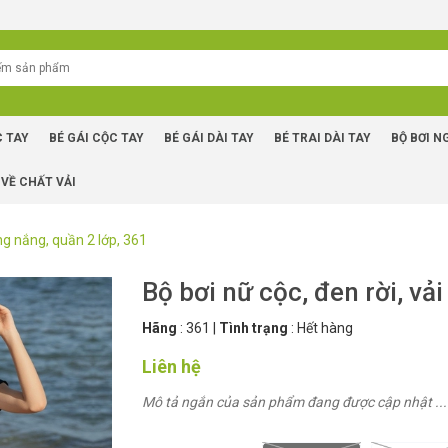
C TAY
BÉ GÁI CỘC TAY
BÉ GÁI DÀI TAY
BÉ TRAI DÀI TAY
BỘ BƠI N
 VỀ CHẤT VẢI
ống nắng, quần 2 lớp, 361
Bộ bơi nữ cộc, đen rời, vả
Hãng
:
361
|
Tình trạng
:
Hết hàng
Liên hệ
Mô tả ngắn của sản phẩm đang được cập nhật ...