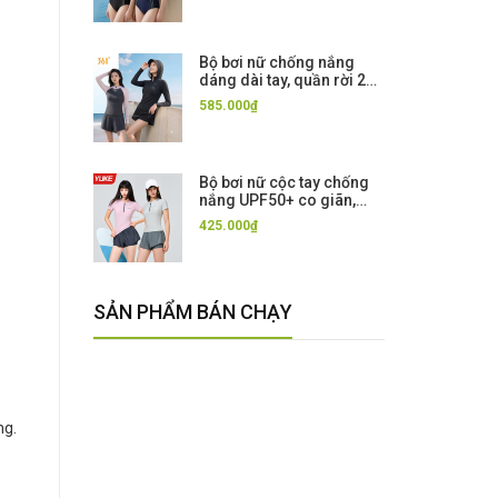
Xanh Momasong
Bộ bơi nữ chống nắng
dáng dài tay, quần rời 2
lớp, kèm mũ, vải UPF50+
585.000₫
Kháng Clo 361
Bộ bơi nữ cộc tay chống
nắng UPF50+ co giãn,
màu hồng tím, quần 2 lớp
425.000₫
Yuke
SẢN PHẨM BÁN CHẠY
ng.