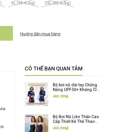
)
XL (56-61kg)
2XL (62-67kg)
Hướng dẫn mua hàng
CÓ THỂ BẠN QUAN TÂM
Bộ bơi nữ dài tay Chống
Nắng UPF50+ Kháng Clo
co giãn cao cấp dáng rời
465.000₫
SBART
hóa
Bộ Bơi Nữ Liền Thân Cao
Cấp Thiết Kế Thể Thao
Chuyên Nghiệp, Che
khó
465.000₫
Bụng Tôn Dáng màu Đen