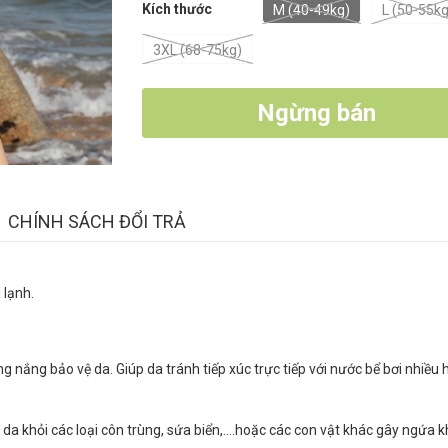
Kích thước
M (40-49kg)
L (50-55kg
3XL (68-75kg)
Ngừng bán
CHÍNH SÁCH ĐỔI TRẢ
 lạnh.
 nắng bảo vệ da. Giúp da tránh tiếp xúc trực tiếp với nước bể bơi nhiều 
da khỏi các loại côn trùng, sứa biển,....hoặc các con vật khác gây ngứa 