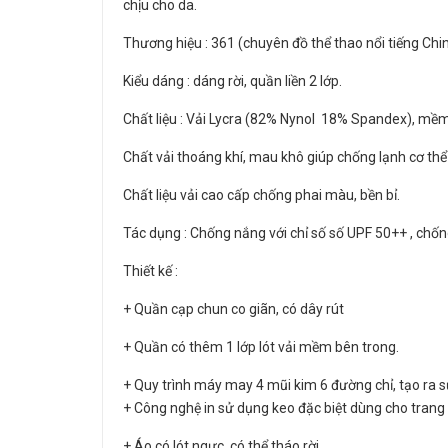
chịu cho da.
Thương hiệu : 361 (chuyên đồ thể thao nổi tiếng Chi
Kiểu dáng : dáng rời, quần liền 2 lớp.
Chất liệu : Vải Lycra (82% Nynol 18% Spandex), mềm 
Chất vải thoáng khí, mau khô giúp chống lạnh cơ thể
Chất liệu vải cao cấp chống phai màu, bền bỉ.
Tác dụng : Chống nắng với chỉ số số UPF 50++ , chốn
Thiết kế :
+ Quần cạp chun co giãn, có dây rút
+ Quần có thêm 1 lớp lót vải mềm bên trong.
+ Quy trình máy may 4 mũi kim 6 đường chỉ, tạo ra s
+ Công nghệ in sử dụng keo đặc biệt dùng cho trang 
+ Áo có lót ngực, có thể tháo rời.