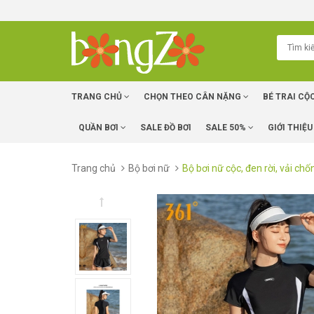
TRANG CHỦ
CHỌN THEO CÂN NẶNG
BÉ TRAI CỘ
QUẦN BƠI
SALE ĐỒ BƠI
SALE 50%
GIỚI THIỆU
Trang chủ
Bộ bơi nữ
Bộ bơi nữ cộc, đen rời, vải ch