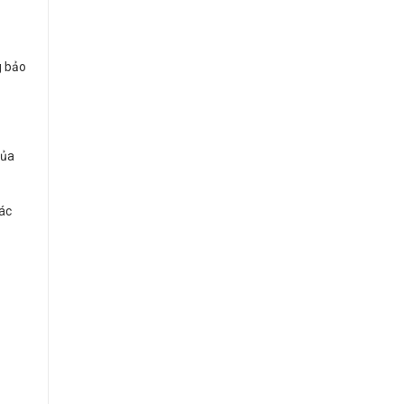
g bảo
của
hác