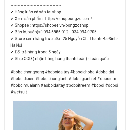
-----------------------------------
✔ Hàng luôn có sẵn tại shop
✔ Xem sản phẩm : https://shopbongzo.com/
✔ Shopee : https://shopee.vn/bongzoshop
✔ Bán lẻ, buôn(sỉ) 094.6886.012 - 034.994.0705
✔ Store xem hàng trực tiếp : 25 Nguyễn Chí Thanh-Ba Đình-
Hà Nội
✔ Đổi trả hàng trong 5 ngày
✔ Ship COD ( nhận hàng hàng thanh toán) - toàn quốc
#boboichongnang #boboidaitay #boboichobe #doboidai
#boboidibien #boboichonglanh #doboigiunhiet #doboidai
#boboimualanh #aoboidaitay #boboitreem #boboi #doboi
#wetsuit