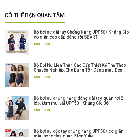
CÓ THỂ BẠN QUAN TÂM
Bộ bơi nữ dài tay Chống Nắng UPF50+ Kháng Clo
co giãn cao cấp dáng rời SBART
465.000₫
Bộ Bơi Nữ Liền Thân Cao Cấp Thiết Kế Thể Thao
Chuyên Nghiệp, Che Bụng Tôn Dáng màu Đen
Xanh Momasong
465.000₫
Bộ bơi nữ chống nắng dáng dài tay, quần rời 2
lớp, kèm mũ, vải UPF50+ Kháng Clo 361
585.000₫
Bộ bơi nữ cộc tay chống nắng UPF50+ co giãn,
màu hồng tím, quần 2 lớp Yuke