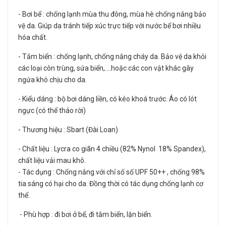
- Bơi bể : chống lạnh mùa thu đông, mùa hè chống nắng bảo
vệ da. Giúp da tránh tiếp xúc trực tiếp với nước bể bơi nhiều
hóa chất.
- Tắm biển : chống lạnh, chống nắng cháy da. Bảo vệ da khỏi
các loại côn trùng, sứa biển,....hoặc các con vật khác gây
ngứa khó chịu cho da.
- Kiểu dáng : bộ bơi dáng liền, có kéo khoá trước. Áo có lót
ngực (có thể tháo rời)
- Thương hiệu : Sbart (Đài Loan)
- Chất liệu : Lycra co giãn 4 chiều (82% Nynol 18% Spandex),
chất liệu vải mau khô.
- Tác dụng : Chống nắng với chỉ số số UPF 50++ , chống 98%
tia sáng có hại cho da. Đồng thời có tác dụng chống lạnh cơ
thể.
- Phù hợp : đi bơi ở bể, đi tắm biển, lặn biển.