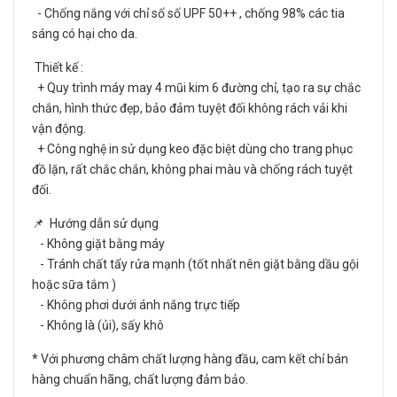
- Chống nắng với chỉ số số UPF 50++ , chống 98% các tia
sáng có hại cho da.
Thiết kế :
+ Quy trình máy may 4 mũi kim 6 đường chỉ, tạo ra sự chắc
chắn, hình thức đẹp, bảo đảm tuyệt đối không rách vải khi
vận động.
+ Công nghệ in sử dụng keo đặc biệt dùng cho trang phục
đồ lặn, rất chắc chắn, không phai màu và chống rách tuyệt
đối.
📌 Hướng dẫn sử dụng
- Không giặt bằng máy
- Tránh chất tẩy rửa mạnh (tốt nhất nên giặt bằng dầu gội
hoặc sữa tắm )
- Không phơi dưới ánh nắng trực tiếp
- Không là (ủi), sấy khô
* Với phương châm chất lượng hàng đầu, cam kết chỉ bán
hàng chuẩn hãng, chất lượng đảm bảo.