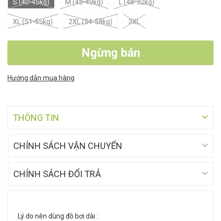
S (40-45kg)
M (45-49kg)
L (48-52kg)
XL (51-55kg)
2XL (54-58kg)
3XL
Ngừng bán
Hướng dẫn mua hàng
THÔNG TIN
CHÍNH SÁCH VẬN CHUYỂN
CHÍNH SÁCH ĐỔI TRẢ
Lý do nên dùng đồ bơi dài :