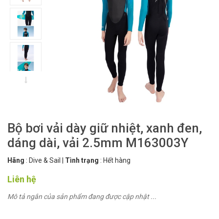
Bộ bơi vải dày giữ nhiệt, xanh đen,
dáng dài, vải 2.5mm M163003Y
Hãng
:
Dive & Sail
|
Tình trạng
:
Hết hàng
Liên hệ
Mô tả ngắn của sản phẩm đang được cập nhật ...