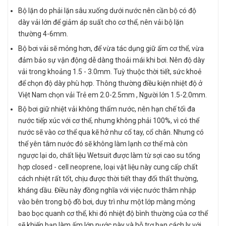
Bộ lặn do phải lặn sâu xuống dưới nước nên cần bộ có độ
dày vải lớn để giảm áp suất cho cơ thể, nên vải bộ lặn
thường 4-6mm.
Bộ bơi vải sẽ mỏng hơn, để vừa tác dụng giữ ấm cơ thể, vừa
đảm bảo sự vận động dễ dàng thoải mái khi bơi. Nên độ dày
vải trong khoảng 1.5 - 3.0mm. Tuỳ thuộc thời tiết, sức khoẻ
để chọn độ dày phù hợp. Thông thường điều kiện nhiệt độ ở
Việt Nam chọn vải Trẻ em 2.0-2.5mm , Người lớn 1.5-2.0mm.
Bộ bơi giữ nhiệt vải không thấm nước, nên hạn chế tối đa
nước tiếp xúc với cơ thể, nhưng không phải 100%, vì có thể
nước sẽ vào cơ thể qua kẽ hở như cổ tay, cổ chân. Nhưng có
thể yên tâm nước đó sẽ không làm lạnh cơ thể mà còn
ngược lại do, chất liệu Wetsuit được làm từ sợi cao su tổng
hợp closed - cell neoprene, loại vật liệu này cung cấp chất
cách nhiệt rất tốt, chịu được thời tiết thay đổi thất thường,
kháng dầu. Điều này đồng nghĩa với việc nước thâm nhập
vào bên trong bộ đồ bơi, duy trì như một lớp màng mỏng
bao bọc quanh cơ thể, khi đó nhiệt độ bình thường của cơ thể
sẽ khiến bạn làm ấm lớp nước này và hỗ trợ bạn cách ly với