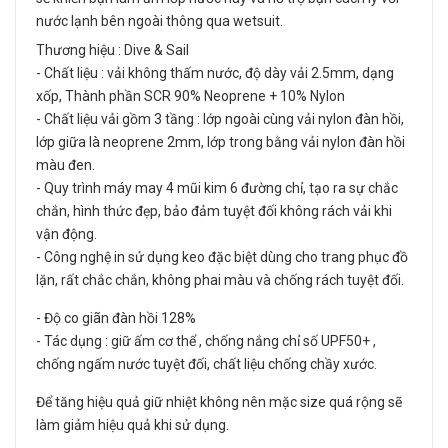
nước lạnh bên ngoài thông qua wetsuit.
Thương hiệu : Dive & Sail
- Chất liệu : vải không thấm nước, độ dày vải 2.5mm, dạng
xốp, Thành phần SCR 90% Neoprene + 10% Nylon
- Chất liệu vải gồm 3 tầng : lớp ngoài cùng vải nylon đàn hồi,
lớp giữa là neoprene 2mm, lớp trong bằng vải nylon đàn hồi
màu đen.
- Quy trình máy may 4 mũi kim 6 đường chỉ, tạo ra sự chắc
chắn, hình thức đẹp, bảo đảm tuyệt đối không rách vải khi
vận động.
- Công nghệ in sử dụng keo đặc biệt dùng cho trang phục đồ
lặn, rất chắc chắn, không phai màu và chống rách tuyệt đối.
- Độ co giãn đàn hồi 128%
- Tác dụng : giữ ấm cơ thể , chống nắng chỉ số UPF50+ ,
chống ngấm nước tuyệt đối, chất liệu chống chầy xước.
Để tăng hiệu quả giữ nhiệt không nên mặc size quá rộng sẽ
làm giảm hiệu quả khi sử dụng.