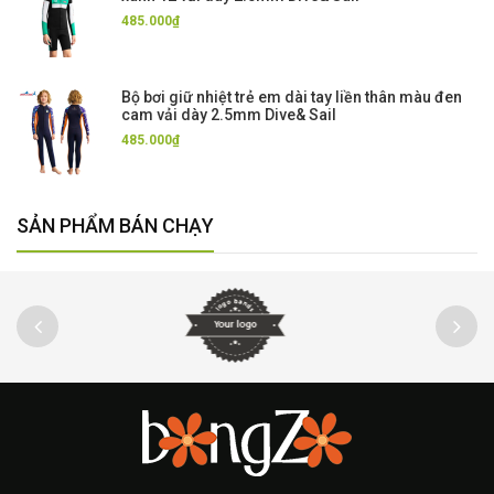
485.000₫
Bộ bơi giữ nhiệt trẻ em dài tay liền thân màu đen
cam vải dày 2.5mm Dive& Sail
485.000₫
SẢN PHẨM BÁN CHẠY