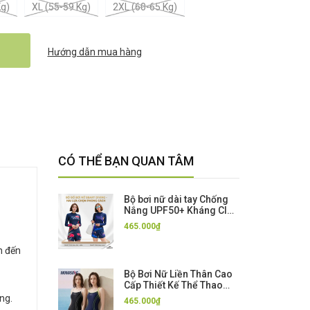
Kg)
XL (55-59 Kg)
2XL (60-65 Kg)
Hướng dẫn mua hàng
CÓ THỂ BẠN QUAN TÂM
Bộ bơi nữ dài tay Chống
Nắng UPF50+ Kháng Clo
co giãn cao cấp dáng rời
465.000₫
SBART
n đến
Bộ Bơi Nữ Liền Thân Cao
Cấp Thiết Kế Thể Thao
Chuyên Nghiệp, Che
ng.
465.000₫
Bụng Tôn Dáng màu Đen