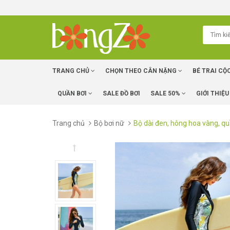
TRANG CHỦ
CHỌN THEO CÂN NẶNG
BÉ TRAI CỘ
QUẦN BƠI
SALE ĐỒ BƠI
SALE 50%
GIỚI THIỆU
Trang chủ
Bộ bơi nữ
Bộ dài đen, hông hoa vàng, qu