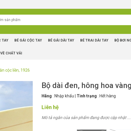
C TAY
BÉ GÁI CỘC TAY
BÉ GÁI DÀI TAY
BÉ TRAI DÀI TAY
BỘ BƠI N
 VỀ CHẤT VẢI
ần cộc liền, 1926
Bộ dài đen, hông hoa vàng
Hãng
:
Nhập khẩu
|
Tình trạng
:
Hết hàng
Liên hệ
Mô tả ngắn của sản phẩm đang được cập nhật ...