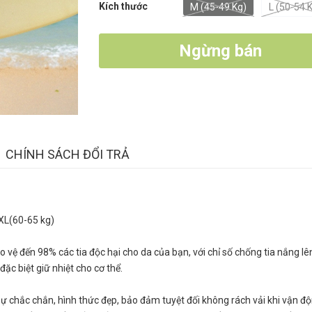
Kích thước
M (45-49 Kg)
L (50-54 
Ngừng bán
CHÍNH SÁCH ĐỔI TRẢ
 2XL(60-65 kg)
 vệ đến 98% các tia độc hại cho da của bạn, với chỉ số chống tia nắng lê
đặc biệt giữ nhiệt cho cơ thể.
ự chắc chắn, hình thức đẹp, bảo đảm tuyệt đối không rách vải khi vận độ