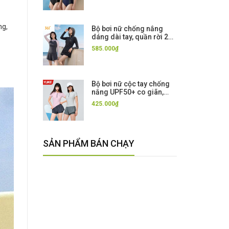
Xanh Momasong
ng,
Bộ bơi nữ chống nắng
dáng dài tay, quần rời 2
lớp, kèm mũ, vải UPF50+
585.000₫
Kháng Clo 361
Bộ bơi nữ cộc tay chống
nắng UPF50+ co giãn,
màu hồng tím, quần 2 lớp
425.000₫
Yuke
SẢN PHẨM BÁN CHẠY