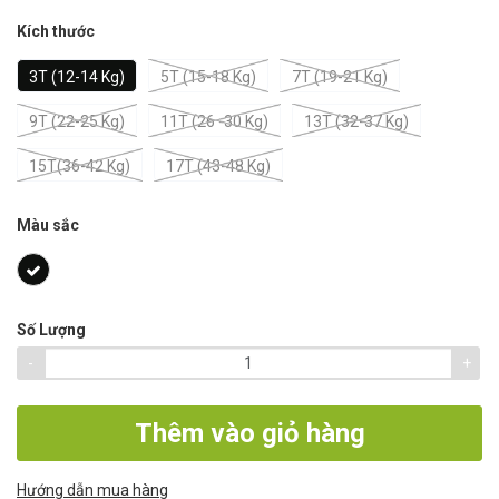
Kích thước
3T (12-14 Kg)
5T (15-18 Kg)
7T (19-21 Kg)
9T (22-25 Kg)
11T (26 -30 Kg)
13T (32-37 Kg)
15T(36-42 Kg)
17T (43-48 Kg)
Màu sắc
Số Lượng
-
+
Thêm vào giỏ hàng
Hướng dẫn mua hàng