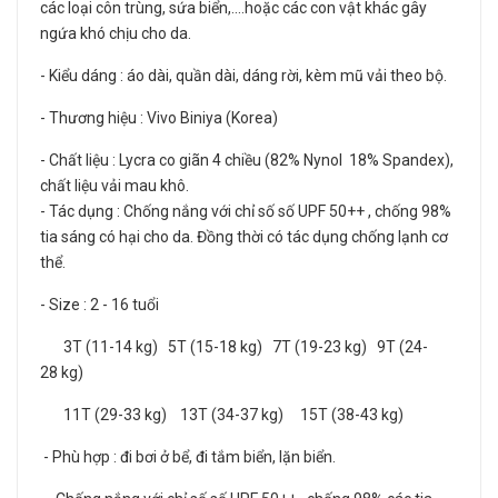
các loại côn trùng, sứa biển,....hoặc các con vật khác gây
ngứa khó chịu cho da.
- Kiểu dáng : áo dài, quần dài, dáng rời, kèm mũ vải theo bộ.
- Thương hiệu : Vivo Biniya (Korea)
- Chất liệu : Lycra co giãn 4 chiều (82% Nynol 18% Spandex),
chất liệu vải mau khô.
- Tác dụng : Chống nắng với chỉ số số UPF 50++ , chống 98%
tia sáng có hại cho da. Đồng thời có tác dụng chống lạnh cơ
thể.
- Size : 2 - 16 tuổi
3T (11-14 kg) 5T (15-18 kg) 7T (19-23 kg) 9T (24-
28 kg)
11T (29-33 kg) 13T (34-37 kg) 15T (38-43 kg)
- Phù hợp : đi bơi ở bể, đi tắm biển, lặn biển.