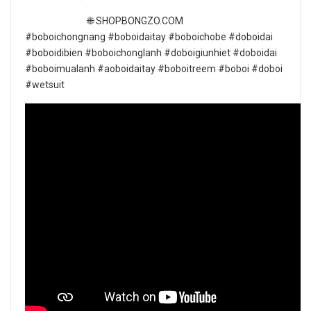
🌐 SHOPBONGZO.COM
#boboichongnang #boboidaitay #boboichobe #doboidai
#boboidibien #boboichonglanh #doboigiunhiet #doboidai
#boboimualanh #aoboidaitay #boboitreem #boboi #doboi
#wetsuit