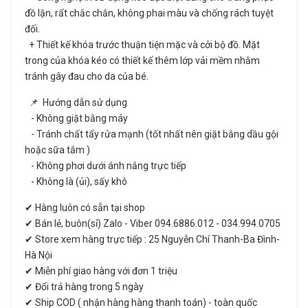
đồ lặn, rất chắc chắn, không phai màu và chống rách tuyệt
đối.
+ Thiết kế khóa trước thuận tiện mặc và cởi bộ đồ. Mặt
trong của khóa kéo có thiết kế thêm lớp vải mềm nhằm
tránh gây đau cho da của bé.
📌 Hướng dẫn sử dụng
- Không giặt bằng máy
- Tránh chất tẩy rửa mạnh (tốt nhất nên giặt bằng dầu gội
hoặc sữa tắm )
- Không phơi dưới ánh nắng trực tiếp
- Không là (ủi), sấy khô
✔ Hàng luôn có sẵn tại shop
✔ Bán lẻ, buôn(sỉ) Zalo - Viber 094.6886.012 - 034.994.0705
✔ Store xem hàng trực tiếp : 25 Nguyễn Chí Thanh-Ba Đình-
Hà Nội
✔ Miễn phí giao hàng với đơn 1 triệu
✔ Đổi trả hàng trong 5 ngày
✔ Ship COD ( nhận hàng hàng thanh toán) - toàn quốc