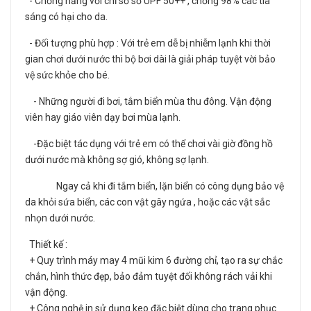
- Chống nắng với chỉ số số UPF 50++ , chống 98% các tia
sáng có hại cho da.
- Đối tượng phù hợp : Với trẻ em dễ bị nhiễm lạnh khi thời
gian chơi dưới nước thì bộ bơi dài là giải pháp tuyệt vời bảo
vệ sức khỏe cho bé.
- Những người đi bơi, tắm biển mùa thu đông. Vận động
viên hay giáo viên dạy bơi mùa lạnh.
-Đặc biệt tác dụng với trẻ em có thể chơi vài giờ đồng hồ
dưới nước mà không sợ gió, không sợ lạnh.
Ngay cả khi đi tắm biển, lặn biển có công dụng bảo vệ
da khỏi sứa biển, các con vật gây ngứa , hoặc các vật sắc
nhọn dưới nước.
Thiết kế :
+ Quy trình máy may 4 mũi kim 6 đường chỉ, tạo ra sự chắc
chắn, hình thức đẹp, bảo đảm tuyệt đối không rách vải khi
vận động.
+ Công nghệ in sử dụng keo đặc biệt dùng cho trang phục