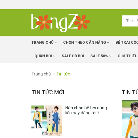
TRANG CHỦ
CHỌN THEO CÂN NẶNG
BÉ TRAI CỘ
QUẦN BƠI
SALE ĐỒ BƠI
SALE 50%
GIỚI THIỆU
Trang chủ
Tin tức
TIN TỨC MỚI
TIN T
Nên chọn bộ bơi dáng
liền hay dáng rời ?