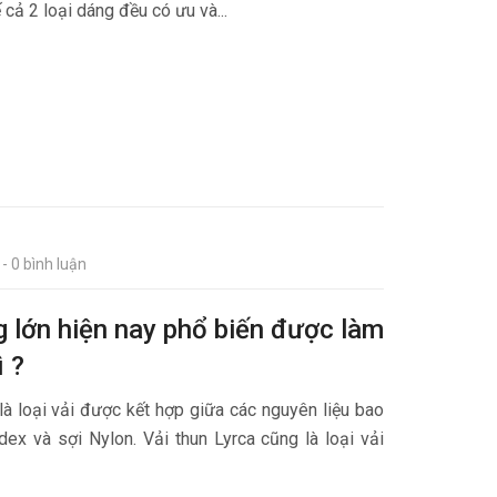
cả 2 loại dáng đều có ưu và...
- 0 bình luận
g lớn hiện nay phổ biến được làm
ì ?
 là loại vải được kết hợp giữa các nguyên liệu bao
dex và sợi Nylon. Vải thun Lyrca cũng là loại vải