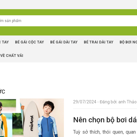
C TAY
BÉ GÁI CỘC TAY
BÉ GÁI DÀI TAY
BÉ TRAI DÀI TAY
BỘ BƠI N
 VỀ CHẤT VẢI
ỨC
29/07/2024 - Đăng bởi: anh Thảo 
Nên chọn bộ bơi dán
Tuỳ sở thích, thói quen, qua