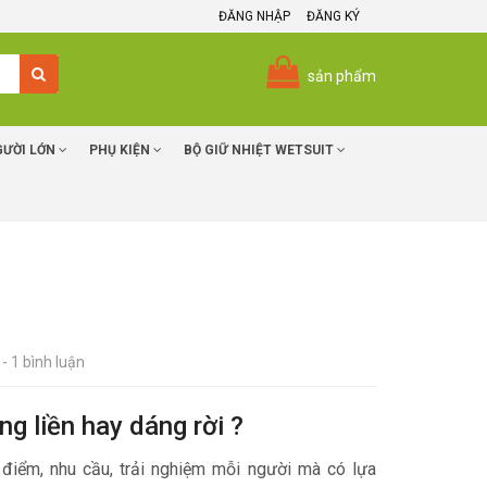
ĐĂNG NHẬP
ĐĂNG KÝ
sản phẩm
GƯỜI LỚN
PHỤ KIỆN
BỘ GIỮ NHIỆT WETSUIT
- 1 bình luận
g liền hay dáng rời ?
n điểm, nhu cầu, trải nghiệm mỗi người mà có lựa