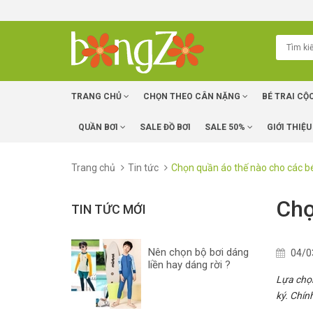
TRANG CHỦ
CHỌN THEO CÂN NẶNG
BÉ TRAI CỘ
QUẦN BƠI
SALE ĐỒ BƠI
SALE 50%
GIỚI THIỆU
Trang chủ
Tin tức
Chọn quần áo thế nào cho các
Chọ
TIN TỨC MỚI
Nên chọn bộ bơi dáng
04/0
liền hay dáng rời ?
Lựa chọn
ký. Chín