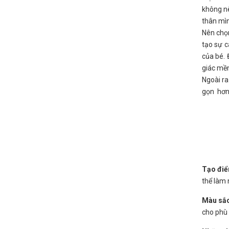
không nê
thân mì
Nên chọn
tạo sự c
của bé. 
giác mề
Ngoài ra
gọn hơn 
Tạo điể
thể làm 
Màu sắ
cho phù 