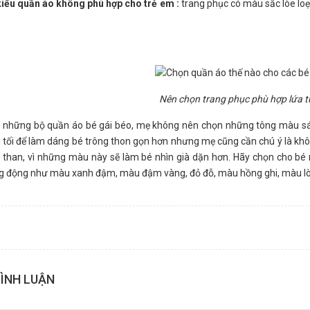
iểu quần áo không phù hợp cho trẻ em :
trang phục có màu sắc lòe loẹt
Nên chọn trang phục phù hợp lứa tu
n những bộ quần áo bé gái béo, mẹ không nên chọn những tông màu sá
 tối để làm dáng bé trông thon gọn hơn nhưng mẹ cũng cần chú ý là k
 than, vì những màu này sẽ làm bé nhìn già dặn hơn. Hãy chọn cho b
ng động như màu xanh đậm, màu đậm vàng, đỏ đỗ, màu hồng ghi, màu lò
BÌNH LUẬN