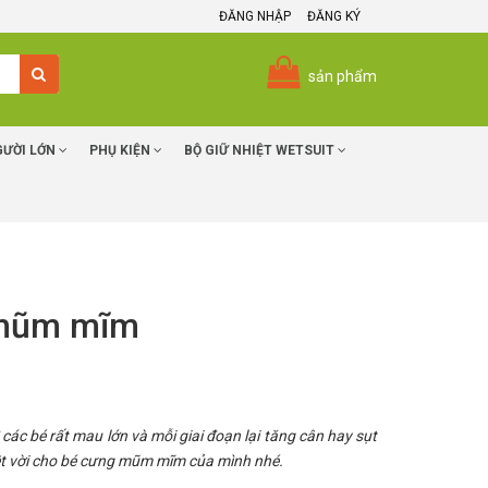
ĐĂNG NHẬP
ĐĂNG KÝ
sản phẩm
GƯỜI LỚN
PHỤ KIỆN
BỘ GIỮ NHIỆT WETSUIT
 mũm mĩm
các bé rất mau lớn và mỗi giai đoạn lại tăng cân hay sụt
yệt vời cho bé cưng mũm mĩm của mình nhé.