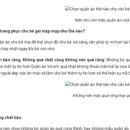
Nên cho con mặc quần áo vừa
 trang phục cho bé gái mập mạp như thế nào?
n áo cho bé trai đã thế chọn đồ cho bé nữ càng cần phải tỷ mỉ hơn tạ
hợp nhất ngay khi bé còn nhỏ.
 bảo rằng, Không quá chật cũng không nên quá rộng:
Những bộ quầ
sẽ mất tự tin hơn Quần áo trẻ em quá chật không thoải mái mà lại vừa là
 ngoài đẹp việc ăn mặc sẽ làm cho bé thêm tự tin hơn và thể hiện sự nổi 
Không nên mặc quá rộng hay q
g chất liệu:
g nên chọn những bộ quần áo quá rộng thình, hay những mẫu quần áo c