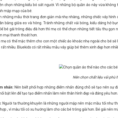
n chọn những kiểu bó sát người. Vì những bộ quần áo này vừa không t
nh mập mạp của bé.
 những mẫu thời trang đơn giản mà nhẹ nhàng, những chiếc váy hình c
ân bằng giữa eo và hông. Tránh những chất vải bóng, kiểu dáng hở bụ
Để bé gái trông điệu đà hơn thì mẹ có thể chọn những tiết tấu thu gọn 
m mại thanh thoát hơn.
 mẹ có thể mặc thêm cho con một chiếc áo khoác nhẹ ngoài cho bé sẽ là
rất nhiều. Bluekids có rất nhiều mẫu váy giúp bé thêm xinh đẹp hơn nhiề
Nên chọn chất liệu vải phù 
m nhấn:
Nên biết phối hợp những điểm nhấn đúng chỗ sẽ tạo nên sự đặc
nổi bật lên để tạo tạo điểm nhấn làm nên thân hình đẹp và đáng yêu hơn.
c
: Người ta thường khuyên là những người mập nên mặc mầu tối như t
hợp , vì màu tối có xu hướng làm cho các bé trông già hơn. Bé gái nên