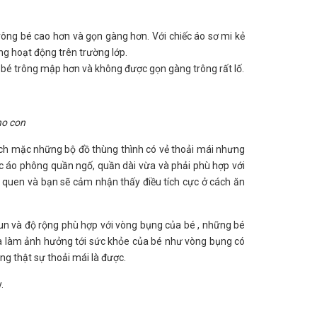
rông bé cao hơn và gọn gàng hơn. Với chiếc áo sơ mi kẻ
ng hoạt động trên trường lớp.
ế bé trông mập hơn và không được gọn gàng trông rất lố.
ho con
ích mặc những bộ đồ thùng thình có vẻ thoải mái nhưng
c áo phông quần ngố, quần dài vừa và phải phù hợp với
 quen và bạn sẽ cảm nhận thấy điều tích cực ở cách ăn
un và độ rộng phù hợp với vòng bụng của bé , những bé
à làm ảnh hưởng tới sức khỏe của bé như vòng bụng có
g thật sự thoải mái là được.
.