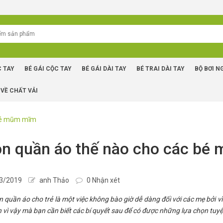
C TAY
BÉ GÁI CỘC TAY
BÉ GÁI DÀI TAY
BÉ TRAI DÀI TAY
BỘ BƠI N
 VỀ CHẤT VẢI
 bé mũm mĩm
n quần áo thế nào cho các bé
3/2019
anh Thảo
0 Nhận xét
 quần áo cho trẻ là một việc không bào giờ dễ dàng đối với các mẹ bởi vì 
h vì vậy mà bạn cần biết các bí quyết sau để có được những lựa chọn tu