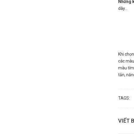
Những k
dây…
Khi chọ
các màu
màu tím
tắn, nă
TAGS:
VIẾT 