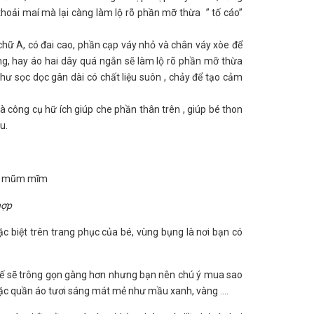
hoải maí mà lại càng làm lộ rõ phần mỡ thừa ” tố cáo”
hữ A, có đai cao, phần cạp váy nhỏ và chân váy xòe để
ng, hay áo hai dây quá ngắn sẽ làm lộ rõ phần mỡ thừa
như sọc dọc gân dài có chất liệu suôn , chảy để tạo cảm
 công cụ hữ ích giúp che phần thân trên , giúp bé thon
u.
hợp
 biệt trên trang phục của bé, vùng bụng là nơi bạn có
hế sẽ trông gọn gàng hơn nhưng bạn nên chú ý mua sao
 mặc quần áo tươi sáng mát mẻ như mầu xanh, vàng ….