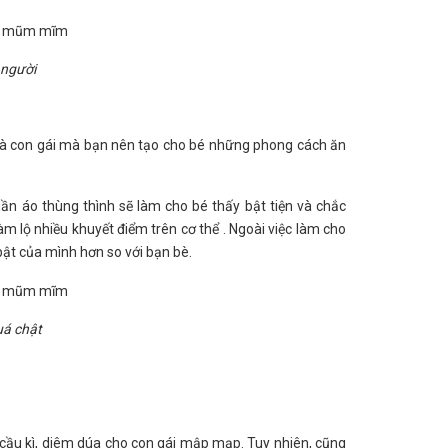
 người
i là con gái mà bạn nên tạo cho bé những phong cách ăn
n áo thùng thình sẽ làm cho bé thấy bật tiện và chắc
m lộ nhiều khuyết điểm trên cơ thể . Ngoài việc làm cho
bật của mình hơn so với bạn bè.
uá chật
ầu kì, diêm dúa cho con gái mập mạp. Tuy nhiên, cũng