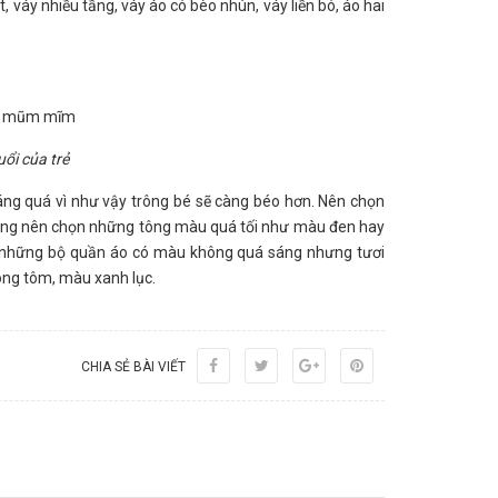
, váy nhiều tầng, váy áo có bèo nhún, váy liền bó, áo hai
ổi của trẻ
ng quá vì như vậy trông bé sẽ càng béo hơn. Nên chọn
hông nên chọn những tông màu quá tối như màu đen hay
é những bộ quần áo có màu không quá sáng nhưng tươi
ng tôm, màu xanh lục.
CHIA SẺ BÀI VIẾT