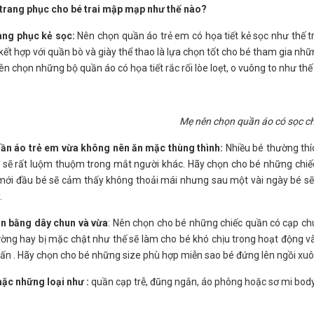
 trang phục cho bé trai mập mạp như thế nào?
ang phục kẻ sọc:
Nên chọn quần áo trẻ em có họa tiết kẻ sọc như thế t
kết hợp với quần bò và giày thể thao là lựa chọn tốt cho bé tham gia nhữ
n chọn những bộ quần áo có họa tiết rắc rối lòe loẹt, o vuông to như th
Mẹ nên chọn quần áo có sọc c
ần áo trẻ em vừa không nên ăn mặc thùng thình:
Nhiều bé thường th
 sẽ rất luộm thuộm trong mắt người khác. Hãy chọn cho bé những chiế
 mới đầu bé sẽ cảm thấy không thoải mái nhưng sau một vài ngày bé sẽ
.
n bằng dây chun và vừa
: Nên chọn cho bé những chiếc quần có cạp ch
ng hay bị mặc chật như thế sẽ làm cho bé khó chịu trong hoạt động v
gấn . Hãy chọn cho bé những size phù hợp miễn sao bé đứng lên ngồi xuôn
ặc những loại như :
quần cạp trễ, đũng ngắn, áo phông hoặc sơ mi body