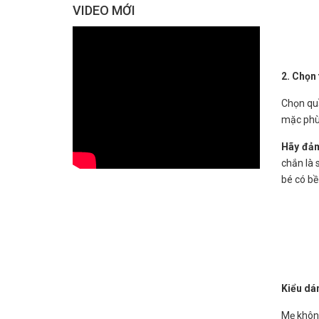
VIDEO MỚI
2. Chọn
Chọn quầ
mặc phù 
Hãy đảm
chắn là 
bé có bề
Kiểu dán
Mẹ khôn