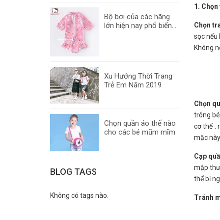
1. Chọn
Bộ bơi của các hãng
lớn hiện nay phổ biến...
Chọn tr
sọc nếu 
Không nê
Xu Hướng Thời Trang
Trẻ Em Năm 2019
Chọn qu
trông bé
Chọn quần áo thế nào
cơ thể .
cho các bé mũm mĩm
mặc này
Cạp quầ
mập thườ
BLOG TAGS
thể bị n
Không có tags nào.
Tránh m