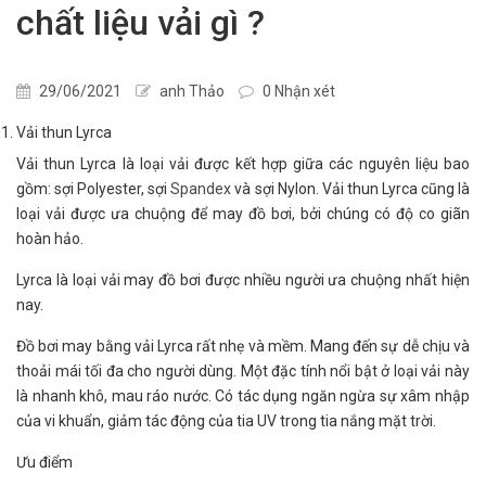
chất liệu vải gì ?
29/06/2021
anh Thảo
0 Nhận xét
Vải thun Lyrca
Vải thun Lyrca là loại vải được kết hợp giữa các nguyên liệu bao
gồm: sợi Polyester, sợi
Spandex
và sợi Nylon. Vải thun Lyrca cũng là
loại vải được ưa chuộng để may đồ bơi, bởi chúng có độ co giãn
hoàn hảo.
Lyrca là loại vải may đồ bơi được nhiều người ưa chuộng nhất hiện
nay.
Đồ bơi may bằng vải Lyrca rất nhẹ và mềm. Mang đến sự dễ chịu và
thoải mái tối đa cho người dùng. Một đặc tính nổi bật ở loại vải này
là nhanh khô, mau ráo nước. Có tác dụng ngăn ngừa sự xâm nhập
của vi khuẩn, giảm tác động của tia UV trong tia nắng mặt trời.
Ưu điểm