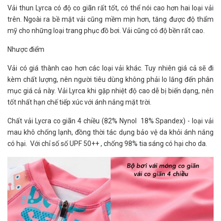
Vải thun Lyrca có độ co giãn rất tốt, có thể nói cao hơn hai loại vải
trên. Ngoài ra bề mặt vải cũng mềm mịn hơn, tăng được độ thẩm
mỹ cho những loại trang phục đồ bơi. Vải cũng có độ bền rất cao.
Nhược điểm
Vải có giá thành cao hơn các loại vải khác. Tuy nhiên giá cả sẽ đi
kèm chất lượng, nên người tiêu dùng không phải lo lắng đến phân
mục giá cả này. Vải Lyrca khi gặp nhiệt độ cao dễ bị biến dạng, nên
tốt nhất hạn chế tiếp xúc với ánh nắng mặt trời.
Chất vải Lycra co giãn 4 chiều (82% Nynol 18% Spandex) - loại vải
mau khô chống lạnh, đồng thời tác dụng bảo vệ da khỏi ánh nắng
có hại. Với chỉ số số UPF 50++ , chống 98% tia sáng có hại cho da.