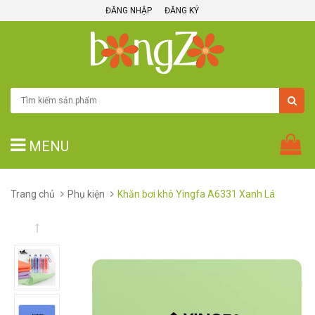
ĐĂNG NHẬP
ĐĂNG KÝ
MENU
Trang chủ
Phụ kiện
Khăn bơi khô Yingfa A6331 Xanh Lá