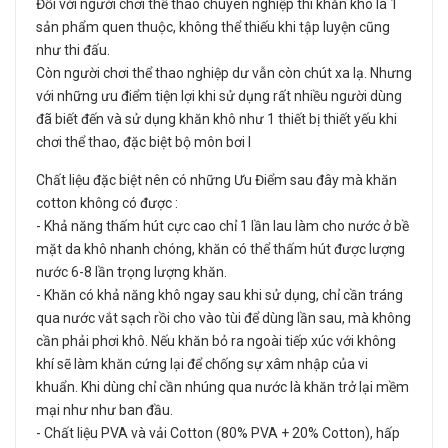
Đối với người chơi thể thao chuyên nghiệp thì khăn khô là 1
sản phẩm quen thuộc, không thể thiếu khi tập luyện cũng
như thi đấu.
Còn người chơi thể thao nghiệp dư vẫn còn chút xa lạ. Nhưng
với những ưu điểm tiện lợi khi sử dụng rất nhiều người dùng
đã biết đến và sử dụng khăn khô như 1 thiết bị thiết yếu khi
chơi thể thao, đặc biệt bộ môn bơi l
Chất liệu đặc biệt nên có những Ưu Điểm sau đây mà khăn
cotton không có được :
- Khả năng thấm hút cực cao chỉ 1 lần lau làm cho nước ở bề
mặt da khô nhanh chóng, khăn có thể thấm hút được lượng
nước 6-8 lần trọng lượng khăn.
- Khăn có khả năng khô ngay sau khi sử dụng, chỉ cần tráng
qua nước vắt sạch rồi cho vào tùi để dùng lần sau, mà không
cần phải phơi khô. Nếu khăn bỏ ra ngoài tiếp xúc với không
khí sẽ làm khăn cứng lại để chống sự xâm nhập của vi
khuẩn. Khi dùng chỉ cần nhúng qua nước là khăn trở lại mềm
mại như như ban đầu.
- Chất liệu PVA và vải Cotton (80% PVA + 20% Cotton), hấp