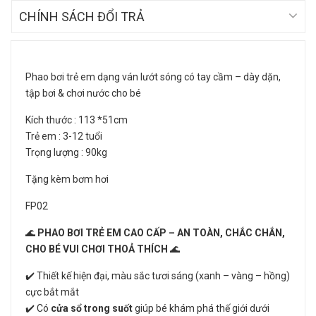
CHÍNH SÁCH ĐỔI TRẢ
Phao bơi trẻ em dạng ván lướt sóng có tay cầm – dày dặn,
tập bơi & chơi nước cho bé
Kích thước : 113 *51cm
Trẻ em : 3-12 tuổi
Trọng lượng : 90kg
Tặng kèm bơm hơi
FP02
🌊
PHAO BƠI TRẺ EM CAO CẤP – AN TOÀN, CHẮC CHẮN,
CHO BÉ VUI CHƠI THOẢ THÍCH
🌊
✔️ Thiết kế hiện đại, màu sắc tươi sáng (xanh – vàng – hồng)
cực bắt mắt
✔️ Có
cửa sổ trong suốt
giúp bé khám phá thế giới dưới