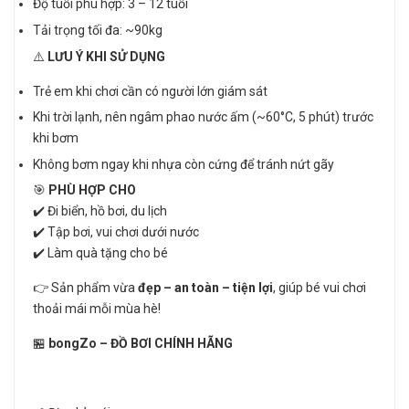
Độ tuổi phù hợp: 3 – 12 tuổi
Tải trọng tối đa: ~90kg
⚠️
LƯU Ý KHI SỬ DỤNG
Trẻ em khi chơi cần có người lớn giám sát
Khi trời lạnh, nên ngâm phao nước ấm (~60°C, 5 phút) trước
khi bơm
Không bơm ngay khi nhựa còn cứng để tránh nứt gãy
🎯
PHÙ HỢP CHO
✔️ Đi biển, hồ bơi, du lịch
✔️ Tập bơi, vui chơi dưới nước
✔️ Làm quà tặng cho bé
👉 Sản phẩm vừa
đẹp – an toàn – tiện lợi
, giúp bé vui chơi
thoải mái mỗi mùa hè!
🏪
bongZo – ĐỒ BƠI CHÍNH HÃNG