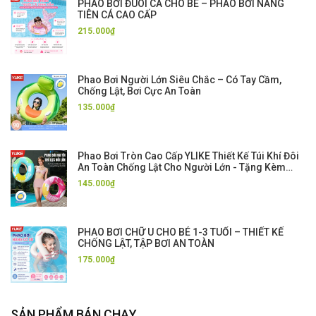
PHAO BƠI ĐUÔI CÁ CHO BÉ – PHAO BƠI NÀNG
TIÊN CÁ CAO CẤP
215.000₫
Phao Bơi Người Lớn Siêu Chắc – Có Tay Cầm,
Chống Lật, Bơi Cực An Toàn
135.000₫
Phao Bơi Tròn Cao Cấp YLIKE Thiết Kế Túi Khí Đôi
An Toàn Chống Lật Cho Người Lớn - Tặng Kèm
Bơm Hơi
145.000₫
PHAO BƠI CHỮ U CHO BÉ 1-3 TUỔI – THIẾT KẾ
CHỐNG LẬT, TẬP BƠI AN TOÀN
175.000₫
SẢN PHẨM BÁN CHẠY