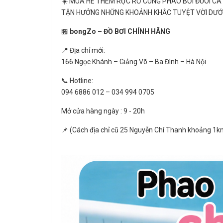
☀️ MÙA HÈ THÊM RỰC RỠ CÙNG PHAO BƠI ĐUÔI CÁ 
TẬN HƯỞNG NHỮNG KHOẢNH KHẮC TUYỆT VỜI DƯỚ
🏪
bongZo – ĐỒ BƠI CHÍNH HÃNG
📍 Địa chỉ mới:
166 Ngọc Khánh – Giảng Võ – Ba Đình – Hà Nội
📞 Hotline:
094 6886 012 – 034 994 0705
Mở cửa hàng ngày : 9 - 20h
📌 (Cách địa chỉ cũ 25 Nguyễn Chí Thanh khoảng 1k