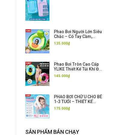
Phao Bơi Người Lớn Siêu
Chắc – Có Tay Cầm,
Chống Lật, Bơi Cực An
135.000₫
Toàn
Phao Bơi Tròn Cao Cấp
YLIKE Thiết Kế Túi Khí Đôi
An Toàn Chống Lật Cho
145.000₫
Người Lớn - Tặng Kèm
Bơm Hơi
PHAO BƠI CHỮ U CHO BÉ
1-3 TUỔI – THIẾT KẾ
CHỐNG LẬT, TẬP BƠI AN
175.000₫
TOÀN
SẢN PHẨM BÁN CHẠY