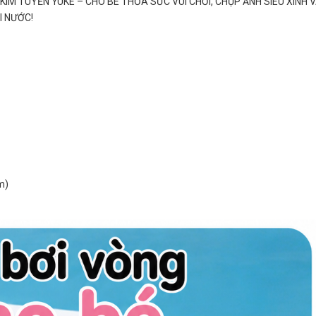
KIM TUYẾN YUKE – CHO BÉ THỎA SỨC VUI CHƠI, CHỤP ẢNH SIÊU XINH 
I NƯỚC!
m)