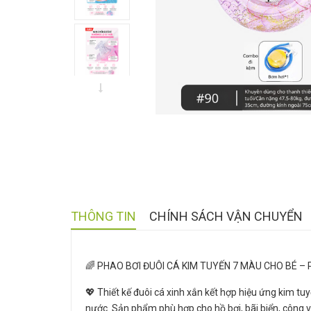
THÔNG TIN
CHÍNH SÁCH VẬN CHUYỂN
🌈 PHAO BƠI ĐUÔI CÁ KIM TUYẾN 7 MÀU CHO BÉ – P
💖 Thiết kế đuôi cá xinh xắn kết hợp hiệu ứng kim tuy
nước. Sản phẩm phù hợp cho hồ bơi, bãi biển, công 