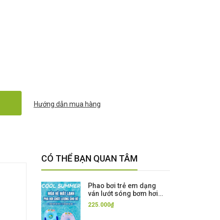
Hướng dẫn mua hàng
CÓ THỂ BẠN QUAN TÂM
Phao bơi trẻ em dạng
ván lướt sóng bơm hơi
có tay cầm – dày dặn,
225.000₫
tập bơi & chơi nước cho
bé