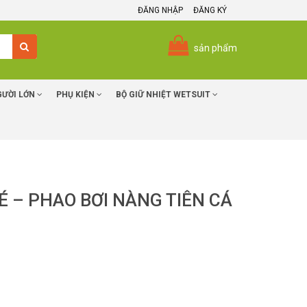
ĐĂNG NHẬP
ĐĂNG KÝ
sản phẩm
GƯỜI LỚN
PHỤ KIỆN
BỘ GIỮ NHIỆT WETSUIT
É – PHAO BƠI NÀNG TIÊN CÁ