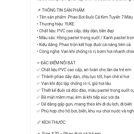
📌 THÔNG TIN SẢN PHẨM
• Tên sản phẩm: Phao Bơi Đuôi Cá Kim Tuyến 7 Màu
• Thương hiệu: YUKE
• Chất liệu: PVC cao cấp, dày dặn, bền đẹp
• Màu sắc: Hồng pastel trong suốt / Xanh pastel tro
• Kiểu dáng: Phao tròn kết hợp đuôi cá nàng tiên cá
• Công nghệ: Van khí chống rò rỉ, bơm hơi nhanh ch
⭐ ĐẶC ĐIỂM NỔI BẬT
✅ Chất liệu PVC cao cấp, an toàn cho làn da trẻ em
✅ Thành phao dày dặn, chịu lực tốt, hạn chế xì hơi
✅ Van khí độc lập chống rò rỉ, giữ hơi lâu
✅ Thiết kế đuôi cá độc đáo, màu pastel trong suốt c
✅ Bề mặt mềm mại, êm ái khi tiếp xúc với da
✅ Dễ dàng gấp gọn, mang theo khi đi du lịch, đi biển
✅ Phù hợp cho hồ bơi, biển, khu vui chơi nước và ng
📏 KÍCH THƯỚC
🔹 Size #70 – Phao đuôi cá trẻ em