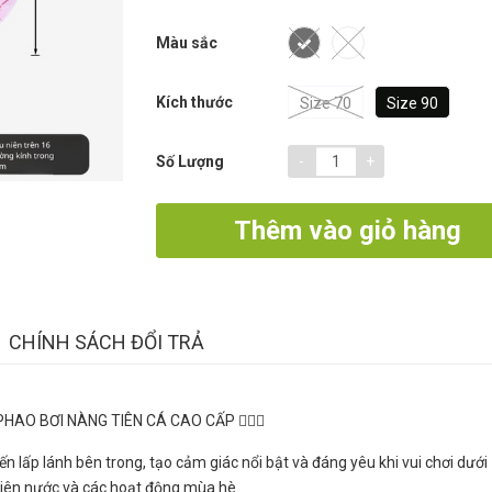
Màu sắc
Kích thước
Size 70
Size 90
-
+
Số Lượng
Thêm vào giỏ hàng
CHÍNH SÁCH ĐỔI TRẢ
HAO BƠI NÀNG TIÊN CÁ CAO CẤP 🧜‍♀️✨
ến lấp lánh bên trong, tạo cảm giác nổi bật và đáng yêu khi vui chơi dưới
viên nước và các hoạt động mùa hè.