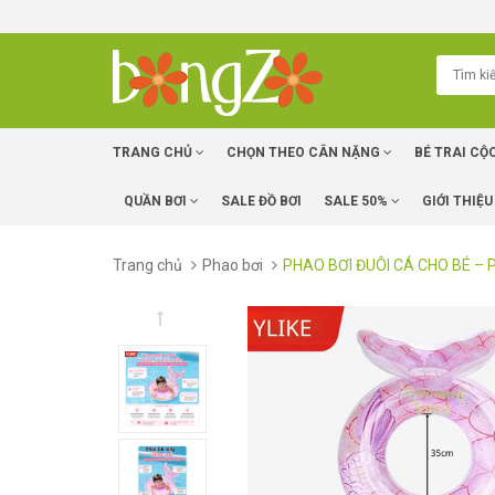
TRANG CHỦ
CHỌN THEO CÂN NẶNG
BÉ TRAI CỘ
QUẦN BƠI
SALE ĐỒ BƠI
SALE 50%
GIỚI THIỆU
Trang chủ
Phao bơi
PHAO BƠI ĐUÔI CÁ CHO BÉ – 