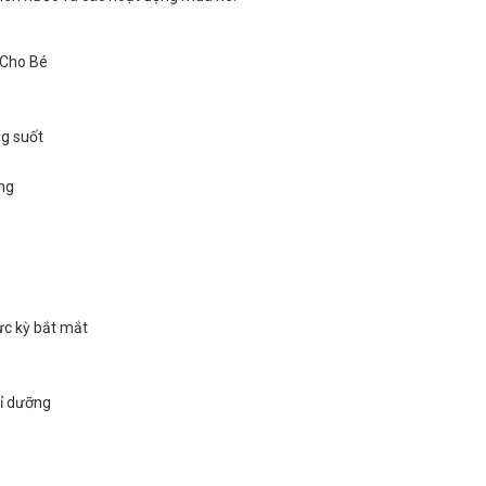
 Cho Bé
ng suốt
óng
ực kỳ bắt mắt
hỉ dưỡng