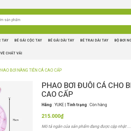
C TAY
BÉ GÁI CỘC TAY
BÉ GÁI DÀI TAY
BÉ TRAI DÀI TAY
BỘ BƠI N
 VỀ CHẤT VẢI
PHAO BƠI NÀNG TIÊN CÁ CAO CẤP
PHAO BƠI ĐUÔI CÁ CHO B
CAO CẤP
Hãng
:
YUKE
|
Tình trạng
:
Còn hàng
215.000₫
Mô tả ngắn của sản phẩm đang được cập nhật ...