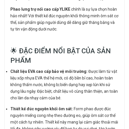
Phao lưng trợ nổi cao cấp YLIKE
chính là sự lựa chọn hoàn
hảo nhất! Với thiết kế đúc nguyên khối thông minh ôm sát cơ
thể, sản phẩm giúp người dùng dễ dàng giữ thăng bằng và
tự tin vận động dưới nước.
🌟 ĐẶC ĐIỂM NỔI BẬT CỦA SẢN
PHẨM
Chất liệu EVA cao cấp bảo vệ môi trường:
Được làm từ vật
liệu xốp nhựa EVA thế hệ mới, có độ bền bỉ cao, hoàn toàn
không thấm nước, không bị biến dạng hay xẹp lún khi sử
dụng lâu ngày. Đặc biệt, chất liệu vô cùng thân thiện, an toàn
cho làn da nhạy cảm của bé.
Thiết kế đúc nguyên khối ôm sát:
Form phao được đúc
nguyên miếng cong nhẹ theo đường eo, giúp ôm sát cơ thể
một cách tự nhiên. Thiết kế này mang lại cảm giác thoải mái
tối đa, không gây vướng víu để bạn tự do vui chơi, tập luyện