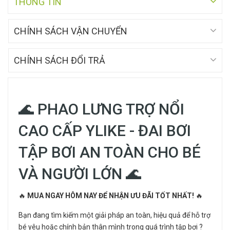
THÔNG TIN
CHÍNH SÁCH VẬN CHUYỂN
CHÍNH SÁCH ĐỔI TRẢ
🌊 PHAO LƯNG TRỢ NỔI
CAO CẤP YLIKE - ĐAI BƠI
TẬP BƠI AN TOÀN CHO BÉ
VÀ NGƯỜI LỚN 🌊
🔥
MUA NGAY HÔM NAY ĐỂ NHẬN ƯU ĐÃI TỐT NHẤT!
🔥
Bạn đang tìm kiếm một giải pháp an toàn, hiệu quả để hỗ trợ
bé yêu hoặc chính bản thân mình trong quá trình tập bơi ?