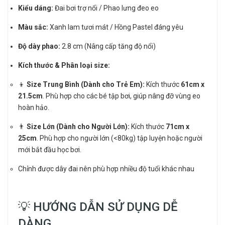
Kiểu dáng:
Đai bơi trợ nổi / Phao lưng đeo eo
Màu sắc:
Xanh lam tươi mát / Hồng Pastel đáng yêu
Độ dày phao:
2.8 cm (Nâng cấp tăng độ nổi)
Kích thước & Phân loại size:
👦
Size Trung Bình (Dành cho Trẻ Em):
Kích thước
61cm x
21.5cm
. Phù hợp cho các bé tập bơi, giúp nâng đỡ vùng eo
hoàn hảo.
👨
Size Lớn (Dành cho Người Lớn):
Kích thước
71cm x
25cm
. Phù hợp cho người lớn (<80kg) tập luyện hoặc người
mới bắt đầu học bơi.
Chỉnh được dây đai nên phù hợp nhiều độ tuổi khác nhau
💡 HƯỚNG DẪN SỬ DỤNG DỄ
DÀNG