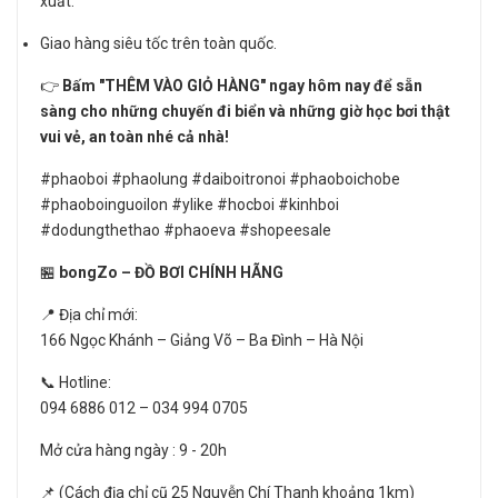
xuất.
Giao hàng siêu tốc trên toàn quốc.
👉
Bấm "THÊM VÀO GIỎ HÀNG" ngay hôm nay để sẵn
sàng cho những chuyến đi biển và những giờ học bơi thật
vui vẻ, an toàn nhé cả nhà!
#phaoboi #phaolung #daiboitronoi #phaoboichobe
#phaoboinguoilon #ylike #hocboi #kinhboi
#dodungthethao #phaoeva #shopeesale
🏪
bongZo – ĐỒ BƠI CHÍNH HÃNG
📍 Địa chỉ mới:
166 Ngọc Khánh – Giảng Võ – Ba Đình – Hà Nội
📞 Hotline:
094 6886 012 – 034 994 0705
Mở cửa hàng ngày : 9 - 20h
📌 (Cách địa chỉ cũ 25 Nguyễn Chí Thanh khoảng 1km)