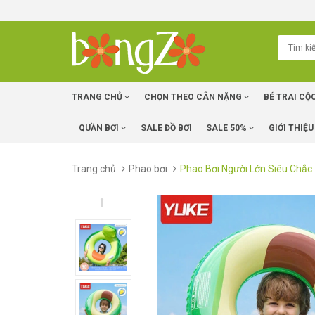
TRANG CHỦ
CHỌN THEO CÂN NẶNG
BÉ TRAI CỘ
QUẦN BƠI
SALE ĐỒ BƠI
SALE 50%
GIỚI THIỆU
Trang chủ
Phao bơi
Phao Bơi Người Lớn Siêu Chắc