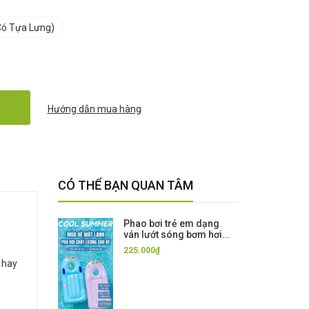
có Tựa Lưng)
Hướng dẫn mua hàng
CÓ THỂ BẠN QUAN TÂM
Phao bơi trẻ em dạng
ván lướt sóng bơm hơi
có tay cầm – dày dặn,
225.000₫
tập bơi & chơi nước cho
 hay
bé