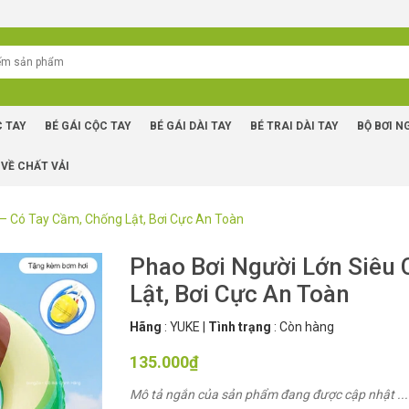
C TAY
BÉ GÁI CỘC TAY
BÉ GÁI DÀI TAY
BÉ TRAI DÀI TAY
BỘ BƠI N
 VỀ CHẤT VẢI
 – Có Tay Cầm, Chống Lật, Bơi Cực An Toàn
Phao Bơi Người Lớn Siêu 
Lật, Bơi Cực An Toàn
Hãng
:
YUKE
|
Tình trạng
:
Còn hàng
135.000₫
Mô tả ngắn của sản phẩm đang được cập nhật ...