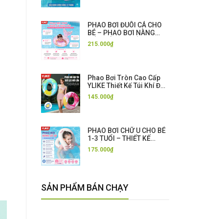
PHAO BƠI ĐUÔI CÁ CHO
BÉ – PHAO BƠI NÀNG
TIÊN CÁ CAO CẤP
215.000₫
Phao Bơi Tròn Cao Cấp
YLIKE Thiết Kế Túi Khí Đôi
An Toàn Chống Lật Cho
145.000₫
Người Lớn - Tặng Kèm
Bơm Hơi
PHAO BƠI CHỮ U CHO BÉ
1-3 TUỔI – THIẾT KẾ
CHỐNG LẬT, TẬP BƠI AN
175.000₫
TOÀN
SẢN PHẨM BÁN CHẠY