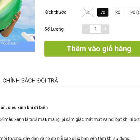
Kích thước
60
70
80
90 (
-
+
Số Lượng
Thêm vào giỏ hàng
CHÍNH SÁCH ĐỔI TRẢ
àn, siêu xinh khi đi biển
kế màu xanh lá tươi mát, mang lại cảm giác mát mắt và nổi bật khi đi bơi
môi trường, dày dặn và có độ nổi cao giúp bạn yên tâm khi sử dụng.