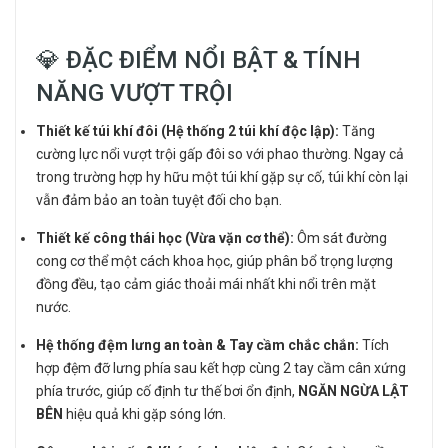
💎 ĐẶC ĐIỂM NỔI BẬT & TÍNH
NĂNG VƯỢT TRỘI
Thiết kế túi khí đôi (Hệ thống 2 túi khí độc lập):
Tăng
cường lực nổi vượt trội gấp đôi so với phao thường. Ngay cả
trong trường hợp hy hữu một túi khí gặp sự cố, túi khí còn lại
vẫn đảm bảo an toàn tuyệt đối cho bạn.
Thiết kế công thái học (Vừa vặn cơ thể):
Ôm sát đường
cong cơ thể một cách khoa học, giúp phân bổ trọng lượng
đồng đều, tạo cảm giác thoải mái nhất khi nổi trên mặt
nước.
Hệ thống đệm lưng an toàn & Tay cầm chắc chắn:
Tích
hợp đệm đỡ lưng phía sau kết hợp cùng 2 tay cầm cân xứng
phía trước, giúp cố định tư thế bơi ổn định,
NGĂN NGỪA LẬT
BÊN
hiệu quả khi gặp sóng lớn.