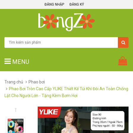
ĐĂNG NHẬP
ĐĂNG KÝ
MENU
Trang chủ
Phao bơi
Phao Bơi Tròn Cao Cấp YLIKE Thiết Kế Túi Khí Đôi An Toàn Chống
Lật Cho Người Lớn - Tặng Kèm Bơm Hơi