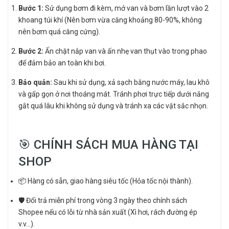
Bước 1:
Sử dụng bơm đi kèm, mở van và bơm lần lượt vào 2
khoang túi khí (Nên bơm vừa căng khoảng 80-90%, không
nên bơm quá căng cứng).
Bước 2:
Ấn chặt nắp van và ấn nhẹ van thụt vào trong phao
để đảm bảo an toàn khi bơi.
Bảo quản:
Sau khi sử dụng, xả sạch bằng nước máy, lau khô
và gấp gọn ở nơi thoáng mát. Tránh phơi trực tiếp dưới nắng
gắt quá lâu khi không sử dụng và tránh xa các vật sắc nhọn.
🎯 CHÍNH SÁCH MUA HÀNG TẠI
SHOP
📦 Hàng có sẵn, giao hàng siêu tốc (Hỏa tốc nội thành).
🛡️ Đổi trả miễn phí trong vòng 3 ngày theo chính sách
Shopee nếu có lỗi từ nhà sản xuất (Xì hơi, rách đường ép
v.v...).