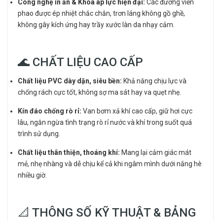
Công nghệ in ấn & Khóa áp lực hiện đại:
Các đường viền
phao được ép nhiệt chắc chắn, trơn láng không gồ ghề,
không gây kích ứng hay trầy xước làn da nhạy cảm.
🌊 CHẤT LIỆU CAO CẤP
Chất liệu PVC dày dặn, siêu bền:
Khả năng chịu lực và
chống rách cực tốt, không sợ ma sát hay va quẹt nhẹ.
Kín đáo chống rò rỉ:
Van bơm xả khí cao cấp, giữ hơi cực
lâu, ngăn ngừa tình trạng rò rỉ nước và khí trong suốt quá
trình sử dụng.
Chất liệu thân thiện, thoáng khí:
Mang lại cảm giác mát
mẻ, nhẹ nhàng và dễ chịu kể cả khi ngâm mình dưới nắng hè
nhiều giờ.
📐 THÔNG SỐ KỸ THUẬT & BẢNG