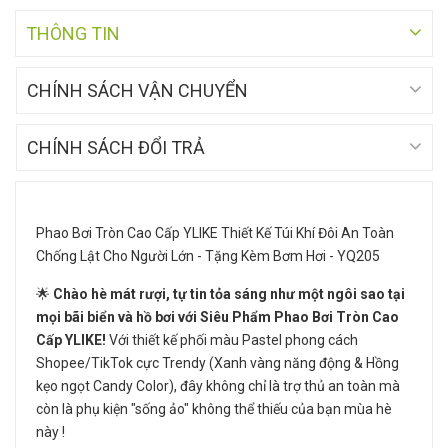
THÔNG TIN
CHÍNH SÁCH VẬN CHUYỂN
CHÍNH SÁCH ĐỔI TRẢ
Phao Bơi Tròn Cao Cấp YLIKE Thiết Kế Túi Khí Đôi An Toàn
Chống Lật Cho Người Lớn - Tặng Kèm Bơm Hơi - YQ205
🌟
Chào hè mát rượi, tự tin tỏa sáng như một ngôi sao tại
mọi bãi biển và hồ bơi với Siêu Phẩm Phao Bơi Tròn Cao
Cấp YLIKE!
Với thiết kế phối màu Pastel phong cách
Shopee/TikTok cực Trendy (Xanh vàng năng động & Hồng
kẹo ngọt Candy Color), đây không chỉ là trợ thủ an toàn mà
còn là phụ kiện "sống ảo" không thể thiếu của bạn mùa hè
này !