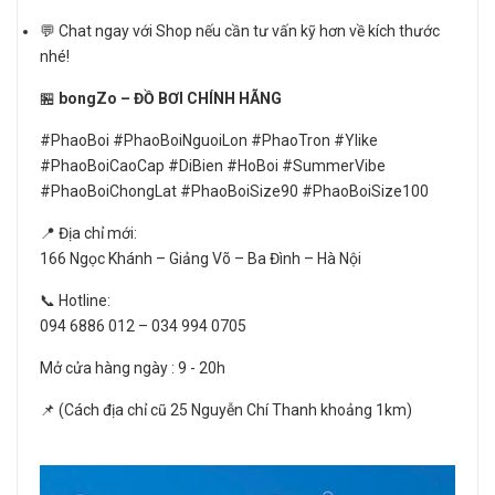
💬 Chat ngay với Shop nếu cần tư vấn kỹ hơn về kích thước
nhé!
🏪
bongZo – ĐỒ BƠI CHÍNH HÃNG
#PhaoBoi #PhaoBoiNguoiLon #PhaoTron #Ylike
#PhaoBoiCaoCap #DiBien #HoBoi #SummerVibe
#PhaoBoiChongLat #PhaoBoiSize90 #PhaoBoiSize100
📍 Địa chỉ mới:
166 Ngọc Khánh – Giảng Võ – Ba Đình – Hà Nội
📞 Hotline:
094 6886 012 – 034 994 0705
Mở cửa hàng ngày : 9 - 20h
📌 (Cách địa chỉ cũ 25 Nguyễn Chí Thanh khoảng 1km)