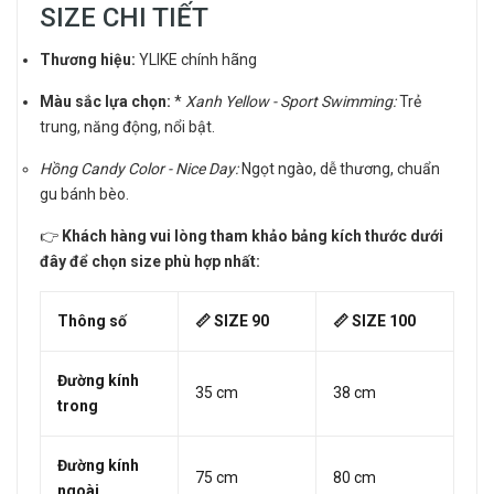
SIZE CHI TIẾT
Thương hiệu:
YLIKE chính hãng
Màu sắc lựa chọn:
*
Xanh Yellow - Sport Swimming:
Trẻ
trung, năng động, nổi bật.
Hồng Candy Color - Nice Day:
Ngọt ngào, dễ thương, chuẩn
gu bánh bèo.
👉
Khách hàng vui lòng tham khảo bảng kích thước dưới
đây để chọn size phù hợp nhất:
Thông số
📏 SIZE 90
📏 SIZE 100
Đường kính
35 cm
38 cm
trong
Đường kính
75 cm
80 cm
ngoài