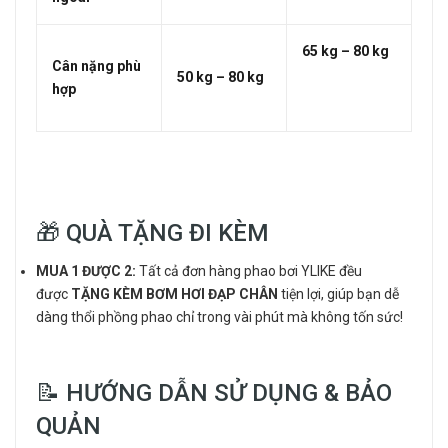
65 kg – 80 kg
Cân nặng phù
50 kg – 80 kg
hợp
🎁 QUÀ TẶNG ĐI KÈM
MUA 1 ĐƯỢC 2:
Tất cả đơn hàng phao bơi YLIKE đều
được
TẶNG KÈM BƠM HƠI ĐẠP CHÂN
tiện lợi, giúp bạn dễ
dàng thổi phồng phao chỉ trong vài phút mà không tốn sức!
📝 HƯỚNG DẪN SỬ DỤNG & BẢO
QUẢN