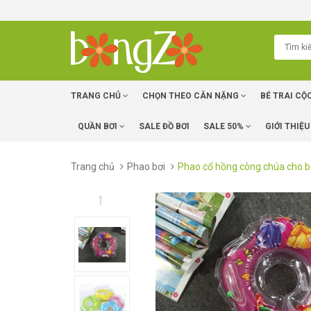
TRANG CHỦ
CHỌN THEO CÂN NẶNG
BÉ TRAI CỘ
QUẦN BƠI
SALE ĐỒ BƠI
SALE 50%
GIỚI THIỆU
Trang chủ
Phao bơi
Phao cổ hồng công chúa cho bé