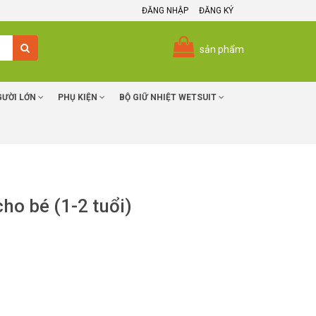
ĐĂNG NHẬP
ĐĂNG KÝ
sản phẩm
GƯỜI LỚN
PHỤ KIỆN
BỘ GIỮ NHIỆT WETSUIT
ho bé (1-2 tuổi)