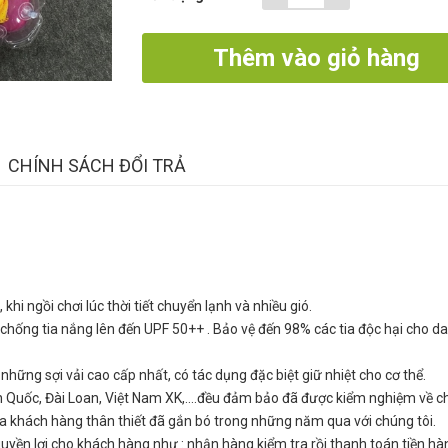
Thêm vào giỏ hàng
CHÍNH SÁCH ĐỔI TRẢ
hi ngồi chơi lúc thời tiết chuyển lạnh và nhiều gió.
 số chống tia nắng lên đến UPF 50++ . Bảo vệ đến 98% các tia độc hại cho d
ững sợi vải cao cấp nhất, có tác dụng đặc biệt giữ nhiệt cho cơ thể.
n Quốc, Đài Loan, Việt Nam XK,....đều đảm bảo đã được kiểm nghiệm về c
ủa khách hàng thân thiết đã gắn bó trong những năm qua với chúng tôi.
yền lợi cho khách hàng như : nhận hàng kiểm tra rồi thanh toán tiền hà