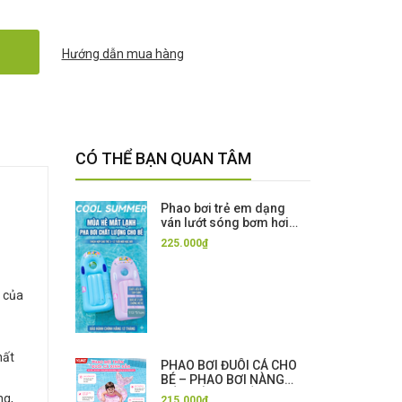
Hướng dẫn mua hàng
CÓ THỂ BẠN QUAN TÂM
Phao bơi trẻ em dạng
ván lướt sóng bơm hơi
có tay cầm – dày dặn,
225.000₫
tập bơi & chơi nước cho
bé
a của
hất
PHAO BƠI ĐUÔI CÁ CHO
BÉ – PHAO BƠI NÀNG
TIÊN CÁ CAO CẤP
ng,
215.000₫