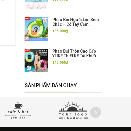
Phao Bơi Người Lớn Siêu
Chắc – Có Tay Cầm,
Chống Lật, Bơi Cực An
135.000₫
Toàn
Phao Bơi Tròn Cao Cấp
YLIKE Thiết Kế Túi Khí Đôi
An Toàn Chống Lật Cho
145.000₫
Người Lớn - Tặng Kèm
Bơm Hơi
SẢN PHẨM BÁN CHẠY