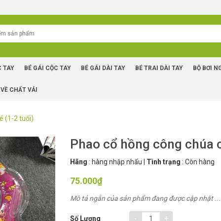
C TAY
BÉ GÁI CỘC TAY
BÉ GÁI DÀI TAY
BÉ TRAI DÀI TAY
BỘ BƠI N
 VỀ CHẤT VẢI
 (1-2 tuổi)
Phao cổ hồng công chúa c
Hãng
:
hàng nhập nhẩu
|
Tình trạng
:
Còn hàng
75.000₫
Mô tả ngắn của sản phẩm đang được cập nhật ...
-
+
Số Lượng