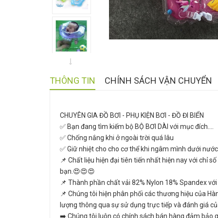
THÔNG TIN
CHÍNH SÁCH VẬN CHUYỂN
CHUYÊN GIA ĐỒ BƠI - PHỤ KIỆN BƠI - ĐỒ ĐI BIỂN
✅ Bạn đang tìm kiếm bộ BỘ BƠI DÀI với mục đích....
✅ Chống nắng khi ở ngoài trời quá lâu
✅ Giữ nhiệt cho cho cơ thể khi ngâm mình dưới nước, k
📌 Chất liệu hiện đại tiên tiến nhất hiện nay với chỉ
bạn.😍😍😍
📌 Thành phần chất vải 82% Nylon 18% Spandex với nh
📌 Chúng tôi hiện phân phối các thương hiệu của Hà
lượng thông qua sự sử dụng trực tiếp và đánh giá c
➡️ Chúng tôi luôn có chính sách bán hàng đảm bảo qu