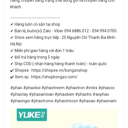
hàng, chuyển sang trạng thái đóng gói và chuyển hàng cho
khách.
-----------------------------------
✔ Hàng luôn có sẵn tại shop
✔ Bán lẻ, buôn(sỉ) Zalo - Viber 094.6886.012 - 034.994.0705
✔ Store xem hàng trực tiếp : 25 Nguyễn Chí Thanh-Ba Đình-
Hà Nội
✔ Miễn phí giao hàng với đơn 1 triệu
✔ Đổi trả hàng trong 5 ngày
✔ Ship COD ( nhận hàng hàng thanh toán) - toàn quốc
✔️ Shopee : https://shopee.vn/bongzoshop
✔️ Xem sp : https://shopbongzo.com/
#phao #phaoboi #phaotreem #phaotron #intex #phaoco
#phaotay #phaoantoan #phaobien #phaoho #aophao
#phaongoi #phaotronoi #phaotrecon #phaoao #phaonam