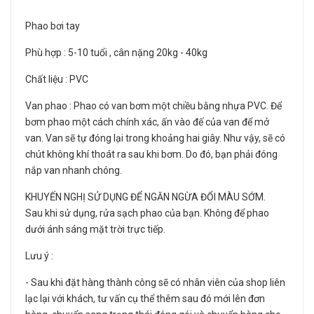
Phao bơi tay
Phù hợp : 5-10 tuổi , cân nặng 20kg - 40kg
Chất liệu : PVC
Van phao : Phao có van bơm một chiều bằng nhựa PVC. Để
bơm phao một cách chính xác, ấn vào đế của van để mở
van. Van sẽ tự đóng lại trong khoảng hai giây. Như vậy, sẽ có
chút không khí thoát ra sau khi bơm. Do đó, bạn phải đóng
nắp van nhanh chóng.
KHUYẾN NGHỊ SỬ DỤNG ĐỂ NGĂN NGỪA ĐỔI MÀU SỚM.
Sau khi sử dụng, rửa sạch phao của bạn. Không để phao
dưới ánh sáng mặt trời trực tiếp.
Lưu ý :
- Sau khi đặt hàng thành công sẽ có nhân viên của shop liên
lạc lại với khách, tư vấn cụ thể thêm sau đó mới lên đơn