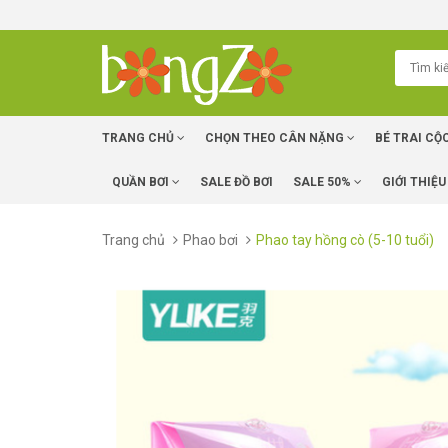
TRANG CHỦ
CHỌN THEO CÂN NẶNG
BÉ TRAI CỘ
QUẦN BƠI
SALE ĐỒ BƠI
SALE 50%
GIỚI THIỆU
Trang chủ
Phao bơi
Phao tay hồng cò (5-10 tuổi)