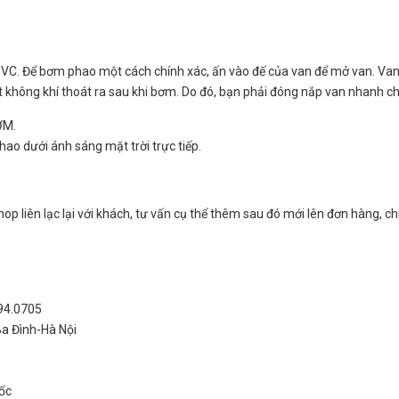
PVC. Để bơm phao một cách chính xác, ấn vào đế của van để mở van. Van 
chút không khí thoát ra sau khi bơm. Do đó, bạn phải đóng nắp van nhanh c
ỚM.
ao dưới ánh sáng mặt trời trực tiếp.
op liên lạc lại với khách, tư vấn cụ thể thêm sau đó mới lên đơn hàng, c
994.0705
Ba Đình-Hà Nội
ốc