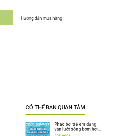
Hướng dẫn mua hàng
CÓ THỂ BẠN QUAN TÂM
Phao bơi trẻ em dạng
ván lướt sóng bơm hơi
có tay cầm – dày dặn,
225.000₫