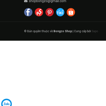
shopbongzo@gmail.com
© Bản quyền thuộc về
Bongzo Shop
|
Cung cấp bởi
Sapo