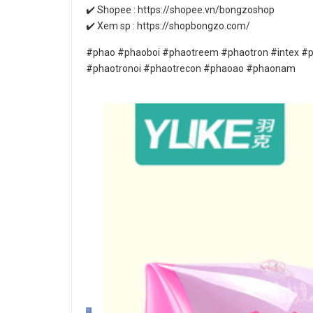
✔️ Shopee : https://shopee.vn/bongzoshop
✔️ Xem sp : https://shopbongzo.com/
#phao #phaoboi #phaotreem #phaotron #intex #
#phaotronoi #phaotrecon #phaoao #phaonam