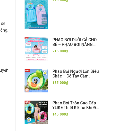
tập bơi & chơi nước cho
bé
sẽ
hóng.
PHAO BƠI ĐUÔI CÁ CHO
BÉ – PHAO BƠI NÀNG
TIÊN CÁ CAO CẤP
215.000₫
huyển
Phao Bơi Người Lớn Siêu
Chắc – Có Tay Cầm,
Chống Lật, Bơi Cực An
135.000₫
Toàn
Phao Bơi Tròn Cao Cấp
YLIKE Thiết Kế Túi Khí Đôi
An Toàn Chống Lật Cho
145.000₫
Người Lớn - Tặng Kèm
Bơm Hơi