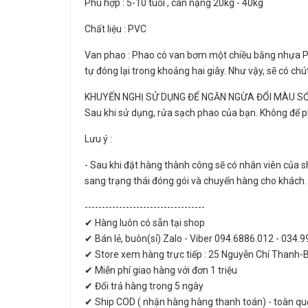
Phù hợp : 5-10 tuổi , cân nặng 20kg - 40kg
Chất liệu : PVC
Van phao : Phao có van bơm một chiều bằng nhựa 
tự đóng lại trong khoảng hai giây. Như vậy, sẽ có 
KHUYẾN NGHỊ SỬ DỤNG ĐỂ NGĂN NGỪA ĐỔI MÀU S
Sau khi sử dụng, rửa sạch phao của bạn. Không để ph
Lưu ý :
- Sau khi đặt hàng thành công sẽ có nhân viên của sh
sang trạng thái đóng gói và chuyển hàng cho khách.
-----------------------------------
✔ Hàng luôn có sẵn tại shop
✔ Bán lẻ, buôn(sỉ) Zalo - Viber 094.6886.012 - 034.
✔ Store xem hàng trực tiếp : 25 Nguyễn Chí Thanh-
✔ Miễn phí giao hàng với đơn 1 triệu
✔ Đổi trả hàng trong 5 ngày
✔ Ship COD ( nhận hàng hàng thanh toán) - toàn qu