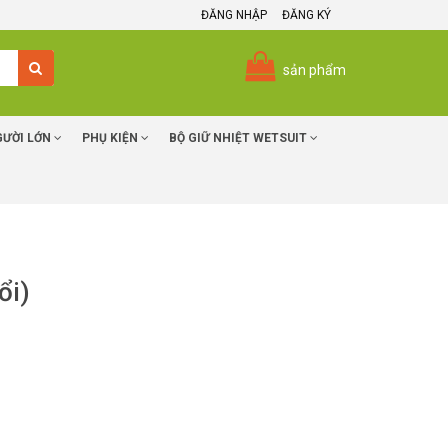
ĐĂNG NHẬP
ĐĂNG KÝ
sản phẩm
GƯỜI LỚN
PHỤ KIỆN
BỘ GIỮ NHIỆT WETSUIT
ổi)