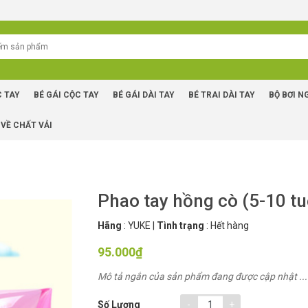
C TAY
BÉ GÁI CỘC TAY
BÉ GÁI DÀI TAY
BÉ TRAI DÀI TAY
BỘ BƠI N
 VỀ CHẤT VẢI
Phao tay hồng cò (5-10 tu
Hãng
:
YUKE
|
Tình trạng
:
Hết hàng
95.000₫
Mô tả ngắn của sản phẩm đang được cập nhật ...
-
+
Số Lượng